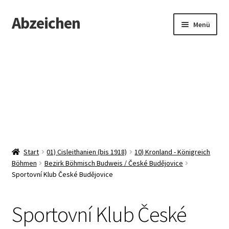
Abzeichen
Zur
Zum
Menü
Navigation
Inhalt
springen
springen
Startseite
Abzeichen
Kontakt
Start
01) Cisleithanien (bis 1918)
10) Kronland - Königreich
Böhmen
Bezirk Böhmisch Budweis / České Budějovice
Sportovní Klub České Budějovice
Sportovní Klub České