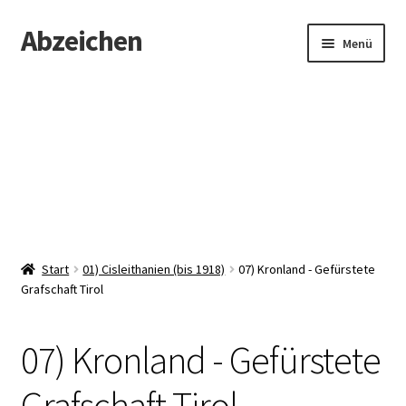
Abzeichen
Zur
Zum
Menü
Navigation
Inhalt
springen
springen
Startseite
Abzeichen
Kontakt
Start
01) Cisleithanien (bis 1918)
07) Kronland - Gefürstete
Grafschaft Tirol
07) Kronland - Gefürstete
Grafschaft Tirol