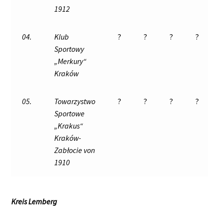
1912
04.
Klub
?
?
?
?
Sportowy
„Merkury“
Kraków
05.
Towarzystwo
?
?
?
?
Sportowe
„Krakus“
Kraków-
Zabłocie von
1910
Kreis Lemberg