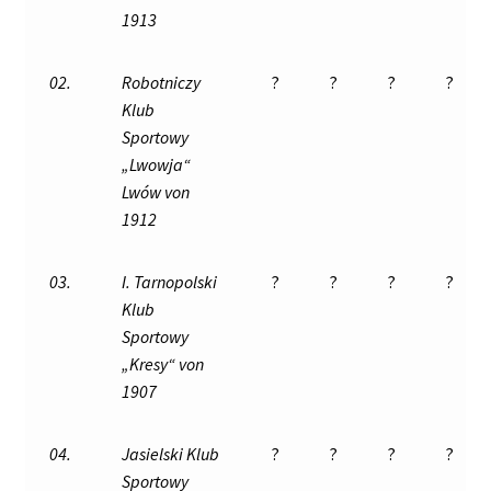
1913
02.
Robotniczy
?
?
?
?
Klub
Sportowy
„Lwowja“
Lwów von
1912
03.
I. Tarnopolski
?
?
?
?
Klub
Sportowy
„Kresy“ von
1907
04.
Jasielski Klub
?
?
?
?
Sportowy