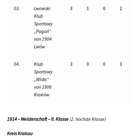
03.
Lwowski
3
1
0
2
Klub
Sportowy
„Pogoń“
von 1904
Lwów
04.
Klub
3
0
0
3
Sportowy
„Wisła“
von 1906
Kraków
1914 – Meisterschaft – II. Klasse
(2. höchste Klasse)
Kreis Krakau