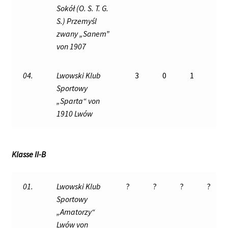
Sokół (O. S. T. G.
S.) Przemyśl
zwany „Sanem”
von 1907
04.
Lwowski Klub
3
0
1
2
Sportowy
„Sparta“ von
1910 Lwów
Klasse II-B
01.
Lwowski Klub
?
?
?
?
Sportowy
„Amatorzy“
Lwów von