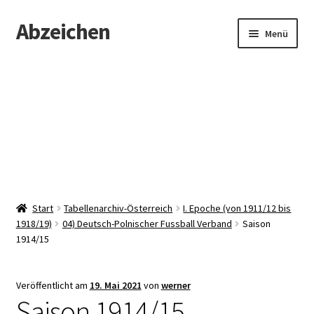
Abzeichen
Zur
Zum
Menü
Navigation
Inhalt
springen
springen
Startseite
Abzeichen
Kontakt
Start
Tabellenarchiv-Österreich
I. Epoche (von 1911/12 bis
1918/19)
04) Deutsch-Polnischer Fussball Verband
Saison
1914/15
Veröffentlicht am
19. Mai 2021
von
werner
Saison 1914/15