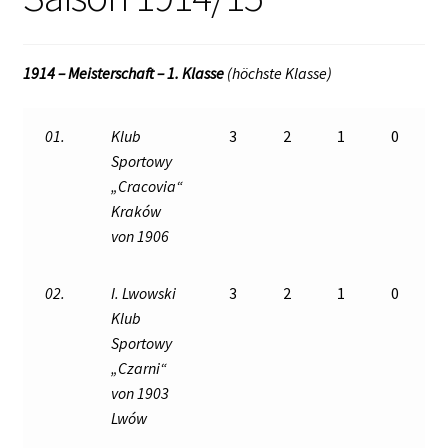
1914 – Meisterschaft – 1. Klasse
(höchste Klasse)
01.
Klub
3
2
1
0
Sportowy
„Cracovia“
Kraków
von 1906
02.
I. Lwowski
3
2
1
0
Klub
Sportowy
„Czarni“
von 1903
Lwów