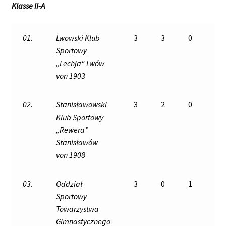
Klasse II-A
01.
Lwowski Klub
3
3
0
0
Sportowy
„Lechja“ Lwów
von 1903
02.
Stanisławowski
3
2
0
1
Klub Sportowy
„Rewera”
Stanisławów
von 1908
03.
Oddział
3
0
1
2
Sportowy
Towarzystwa
Gimnastycznego