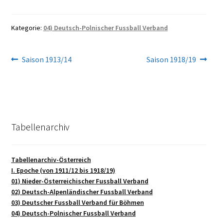
Kategorie:
04) Deutsch-Polnischer Fussball Verband
Beitragsnavigation
Vorheriger
Nächster
Saison 1913/14
Saison 1918/19
Beitrag:
Beitrag:
Tabellenarchiv
Tabellenarchiv-Österreich
I. Epoche (von 1911/12 bis 1918/19)
01) Nieder-Österreichischer Fussball Verband
02) Deutsch-Alpenländischer Fussball Verband
03) Deutscher Fussball Verband für Böhmen
04) Deutsch-Polnischer Fussball Verband