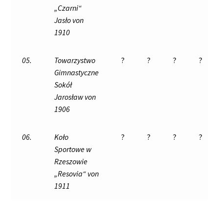
„Czarni“
Jasło von
1910
05.
Towarzystwo
?
?
?
?
Gimnastyczne
Sokół
Jarosław von
1906
06.
Koło
?
?
?
?
Sportowe w
Rzeszowie
„Resovia“ von
1911