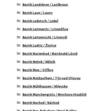
Bezirk Landskron / Lanškroun
Bezirk Laun / Louny
Bezirk Ledetsch / Ledeč
Bezirk Leitmeritz / Litoměřice
Bezirk Leitomischl / Litomyšl
Bezirk Luditz / Žlutice
Bezirk Marienbad / Mariánské Lázně
Bezirk Melnik / Mělník
Bezirk Mies / Stříbro
Bezirk Moldauthein / Týn nad Vltavou
Bezirk Mühlhausen / Milevsko
Bezirk Münchengrätz / Mnichovo Hradiště
Bezirk Nachod / Náchod
Bezirk Neu-Bidschow / Nový Bydžov