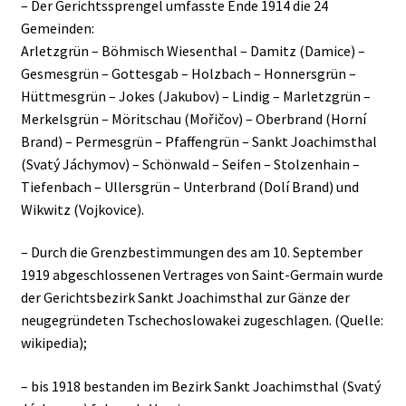
– Der Gerichtssprengel umfasste Ende 1914 die 24
Gemeinden:
Arletzgrün – Böhmisch Wiesenthal – Damitz (Damice) –
Gesmesgrün – Gottesgab – Holzbach – Honnersgrün –
Hüttmesgrün – Jokes (Jakubov) – Lindig – Marletzgrün –
Merkelsgrün – Möritschau (Mořičov) – Oberbrand (Horní
Brand) – Permesgrün – Pfaffengrün – Sankt Joachimsthal
(Svatý Jáchymov) – Schönwald – Seifen – Stolzenhain –
Tiefenbach – Ullersgrün – Unterbrand (Dolí Brand) und
Wikwitz (Vojkovice).
– Durch die Grenzbestimmungen des am 10. September
1919 abgeschlossenen Vertrages von Saint-Germain wurde
der Gerichtsbezirk Sankt Joachimsthal zur Gänze der
neugegründeten Tschechoslowakei zugeschlagen. (Quelle:
wikipedia);
– bis 1918 bestanden im Bezirk Sankt Joachimsthal (Svatý