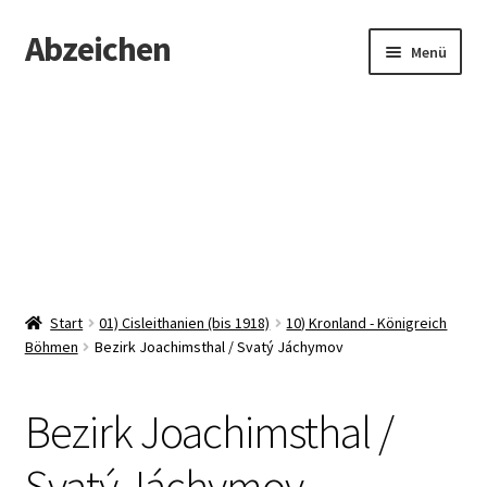
Abzeichen
Zur
Zum
Menü
Navigation
Inhalt
springen
springen
Startseite
Abzeichen
Kontakt
Start
01) Cisleithanien (bis 1918)
10) Kronland - Königreich
Böhmen
Bezirk Joachimsthal / Svatý Jáchymov
Bezirk Joachimsthal /
Svatý Jáchymov