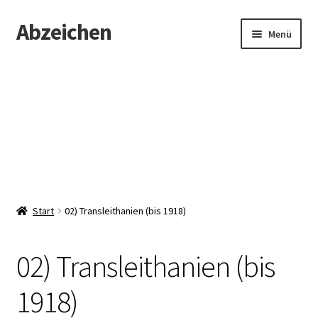
Abzeichen
Zur
Zum
Menü
Navigation
Inhalt
springen
springen
Startseite
Abzeichen
Kontakt
Start
02) Transleithanien (bis 1918)
02) Transleithanien (bis
1918)