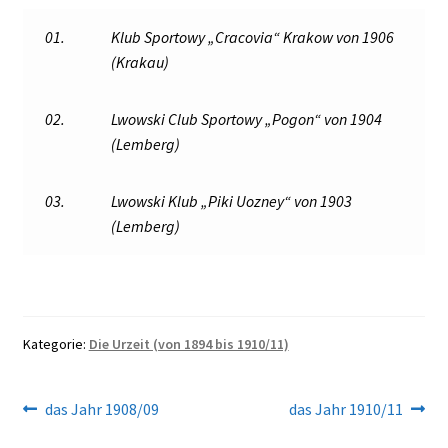
01.
Klub Sportowy „Cracovia“ Krakow von 1906
(Krakau)
02.
Lwowski Club Sportowy „Pogon“ von 1904
(Lemberg)
03.
Lwowski Klub „Piki Uozney“ von 1903
(Lemberg)
Kategorie:
Die Urzeit (von 1894 bis 1910/11)
Beitragsnavigation
Vorheriger
Nächster
das Jahr 1908/09
das Jahr 1910/11
Beitrag:
Beitrag: