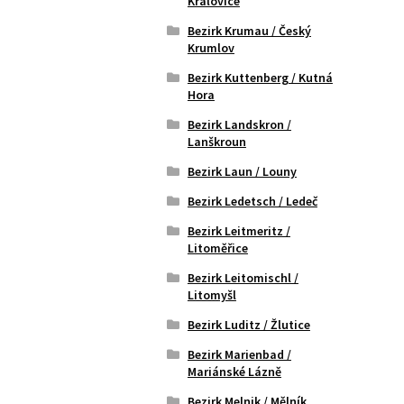
Kralovice
Bezirk Krumau / Český
Krumlov
Bezirk Kuttenberg / Kutná
Hora
Bezirk Landskron /
Lanškroun
Bezirk Laun / Louny
Bezirk Ledetsch / Ledeč
Bezirk Leitmeritz /
Litoměřice
Bezirk Leitomischl /
Litomyšl
Bezirk Luditz / Žlutice
Bezirk Marienbad /
Mariánské Lázně
Bezirk Melnik / Mělník