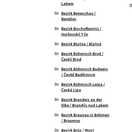
Labem
0
Bezirk Beneschau /
Benešov
Bezirk Bischofteinitz /
Horšovský Týn
Bezirk Blatna / Blatná
Bezirk Böhmisch Brod /
Český Brod
Bezirk Böhmisch Budweis
/ České Budějovice
Bezirk Böhmisch Leipa /
Česká Lipa
Bezirk Brandeis an der
Elbe / Brandýs nad Labem
Bezirk Braunau in Böhmen
/ Broumov
Bezirk Brüx / Most