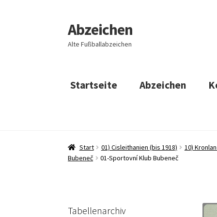
Abzeichen
Zur
Zum
Navigation
Inhalt
Alte Fußballabzeichen
springen
springen
Startseite
Abzeichen
K
Start
01) Cisleithanien (bis 1918)
10) Kronla
Bubeneč
01-Sportovní Klub Bubeneč
Tabellenarchiv