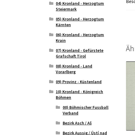
Bes
04) Kronland - Herzogtum
Steiermark
05) Kronland - Herzogtum
Kärnten
06) Kronland - Herzogtum
Krain
Äh
07) Kronland - Gefürstete
Grafschaft Tirol
08) Kronland - Land
Vorarlberg
09) Provinz - Küstenland
10) Kronland - Königreich
Böhmen
00) Böhmischer Fussball
Verband
Bezirk Asch / Aš
Bezirk Aussig / Ústí nad