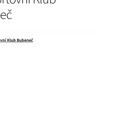
eč
vní Klub Bubeneč