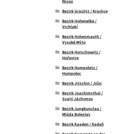
Nisou
Bezirk Graslitz / Kraslice
Bezirk Hohenelbe /
Vrchlabí
Bezirk Hohenmauth /
Vysoké Mýto
Bezirk Horschowitz /
Hořovice
Bezirk Humpoletz /
Humpolec
Bezirk Jitschin / Jičin
Bezirk Joachimsthal /
Svatý Jáchymov
Bezirk Jungbunzlau /
Mláda Boleslav
Bezirk Kaaden / Kadaň
Bezirk Kamenitz an der