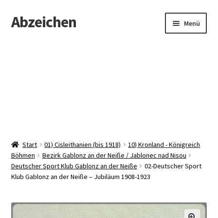
Abzeichen
Zur
Zum
Menü
Navigation
Inhalt
springen
springen
Startseite
Abzeichen
Kontakt
Start
01) Cisleithanien (bis 1918)
10) Kronland - Königreich
Böhmen
Bezirk Gablonz an der Neiße / Jablonec nad Nisou
Deutscher Sport Klub Gablonz an der Neiße
02-Deutscher Sport
Klub Gablonz an der Neiße – Jubiläum 1908-1923