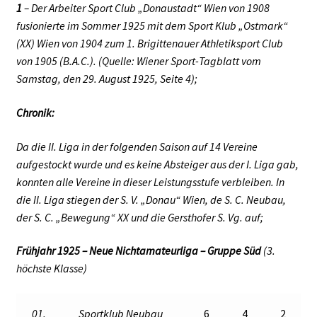
1
– Der Arbeiter Sport Club „Donaustadt“ Wien von 1908
fusionierte im Sommer 1925 mit dem Sport Klub „Ostmark“
(XX) Wien von 1904 zum 1. Brigittenauer Athletiksport Club
von 1905 (B.A.C.). (Quelle: Wiener Sport-Tagblatt vom
Samstag, den 29. August 1925, Seite 4);
Chronik:
Da die II. Liga in der folgenden Saison auf 14 Vereine
aufgestockt wurde und es keine Absteiger aus der I. Liga gab,
konnten alle Vereine in dieser Leistungsstufe verbleiben. In
die II. Liga stiegen der S. V. „Donau“ Wien, de S. C. Neubau,
der S. C. „Bewegung“ XX und die Gersthofer S. Vg. auf;
Frühjahr 1925 – Neue Nichtamateurliga – Gruppe Süd
(3.
höchste Klasse)
01.
Sportklub Neubau
6
4
2