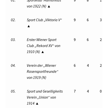
von 1922 (N) ▲
02.
Sport Club „Viktoria V“
9
6
3
▲
03.
Erster Wiener Sport
9
6
2
Club „Rekord XV“ von
1910 (N) ▲
04.
Verein der „Wiener
6
4
2
Rasensportfreunde“
von 1919 (N)
05.
Sport und Geselligkeits
7
4
0
Verein „Union“ von
1914 ▲