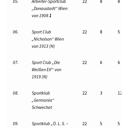
05.
Arbeiter-Sportclub
22
8
8
„Donaustadt“ Wien
von 1908
1
06.
Sport Club
22
8
5
„Nicholson“ Wien
von 1913 (N)
07.
Sport Club „Die
22
6
6
Weißen Elf“ von
1919 (N)
08.
Sportklub
22
3
12
„Germania“
Schwechat
09.
Sportklub „Ö. L. S. –
22
5
5