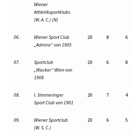
Wiener
Athletiksportklubs
(W. A. C.) (N)
06.
Wiener Sport Club
20
8
6
„Admira“ von 1905
07.
Sportclub
20
6
8
„Wacker“ Wien von
1908
08.
I. Simmeringer
20
7
4
Sport Club von 1901
09.
Wiener Sportclub
20
6
5
(W. S. C.)