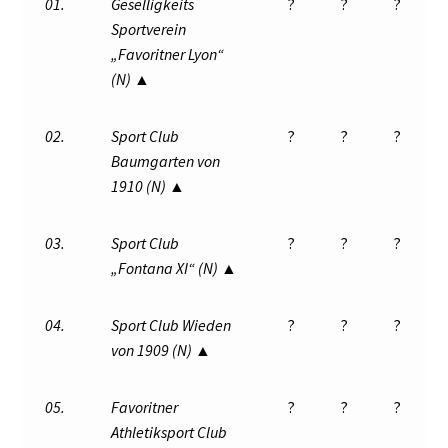
01.
Geselligkeits
?
?
?
Sportverein
„Favoritner Lyon“
(N) ▲
02.
Sport Club
?
?
?
Baumgarten von
1910 (N) ▲
03.
Sport Club
?
?
?
„Fontana XI“ (N) ▲
04.
Sport Club Wieden
?
?
?
von 1909 (N) ▲
05.
Favoritner
?
?
?
Athletiksport Club