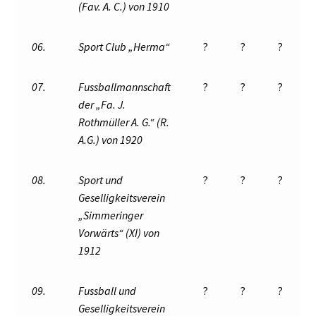
(Fav. A. C.)
von 1910
06.
Sport Club „Herma“
?
?
?
07.
Fussballmannschaft
?
?
?
der „Fa. J.
Rothmüller A. G.“ (R.
A.G.) von 1920
08.
Sport und
?
?
?
Geselligkeitsverein
„Simmeringer
Vorwärts“ (XI) von
1912
09.
Fussball und
?
?
?
Geselligkeitsverein