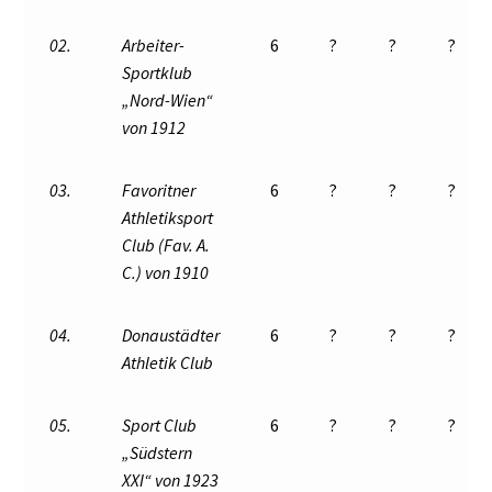
02.
Arbeiter-
6
?
?
?
Sportklub
„Nord-Wien“
von 1912
03.
Favoritner
6
?
?
?
Athletiksport
Club (Fav. A.
C.)
von 1910
04.
Donaustädter
6
?
?
?
Athletik Club
05.
Sport Club
6
?
?
?
„Südstern
XXI“ von 1923