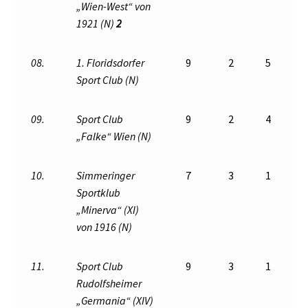
„Wien-West“ von
1921 (N)
2
08.
1. Floridsdorfer
9
2
5
Sport Club (N)
09.
Sport Club
9
2
4
„Falke“ Wien (N)
10.
Simmeringer
7
3
1
Sportklub
„Minerva“ (XI)
von 1916 (N)
11.
Sport Club
9
3
1
Rudolfsheimer
„Germania“ (XIV)