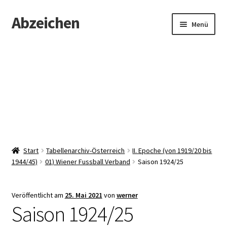
Abzeichen
Zur
Zum
Menü
Navigation
Inhalt
springen
springen
Startseite
Abzeichen
Kontakt
Start
Tabellenarchiv-Österreich
II. Epoche (von 1919/20 bis
1944/45)
01) Wiener Fussball Verband
Saison 1924/25
Veröffentlicht am
25. Mai 2021
von
werner
Saison 1924/25