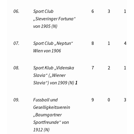
06.
Sport Club
6
3
1
„Sieveringer Fortuna“
von 1905 (N)
07.
Sport Club „Neptun“
8
1
4
Wien von 1906
08.
Sport Klub „Videnska
7
2
1
Slavia“ („Wiener
Slavia“) von 1909 (N)
1
09.
Fussball und
9
0
3
Geselligkeitsverein
„Baumgartner
Sportfreunde“ von
1912 (N)