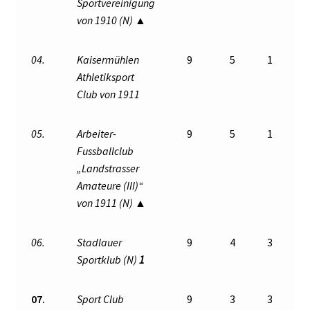
Sportvereinigung
von 1910 (N) ▲
04.
Kaisermühlen
9
5
1
Athletiksport
Club von 1911
05.
Arbeiter-
9
5
1
Fussballclub
„Landstrasser
Amateure (III)“
von 1911 (N) ▲
06.
Stadlauer
9
4
3
Sportklub (N)
1
07.
Sport Club
9
3
3