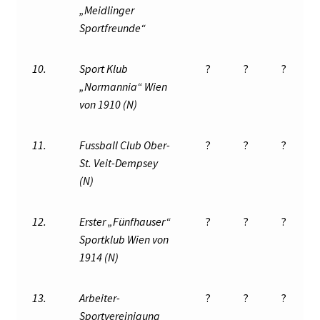
„Meidlinger
Sportfreunde“
10.
Sport Klub
?
?
?
„Normannia“ Wien
von 1910 (N)
11.
Fussball Club Ober-
?
?
?
St. Veit-Dempsey
(N)
12.
Erster „Fünfhauser“
?
?
?
Sportklub Wien von
1914 (N)
13.
Arbeiter-
?
?
?
Sportvereinigung