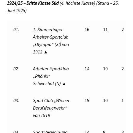
1924/25 – Dritte Klasse Süd
(4. höchste Klasse) (Stand – 25.
Juni 1925)
01.
1. Simmeringer
16
11
2
Arbeiter-Sportclub
„Olympia“ (XI) von
1912 ▲
02.
Arbeiter-Sportklub
14
10
2
„Phönix“
Schwechat (N) ▲
03.
Sport Club „Wiener
15
10
1
Berufsfeuerwehr“
von 1919
04.
Sport Vereinigung
14
8
3