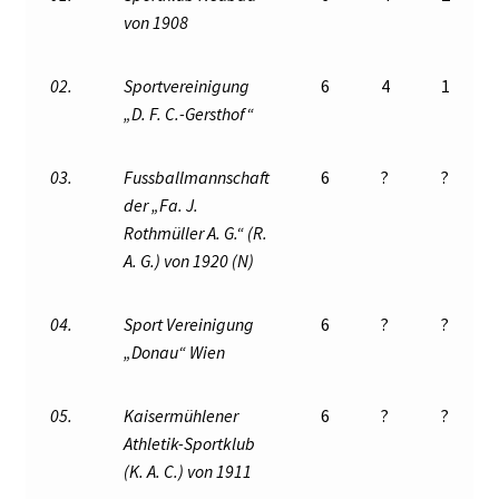
von 1908
02.
Sportvereinigung
6
4
1
„D. F. C.-Gersthof“
03.
Fussballmannschaft
6
?
?
der „Fa. J.
Rothmüller A. G.“ (R.
A. G.) von 1920 (N)
04.
Sport Vereinigung
6
?
?
„Donau“ Wien
05.
Kaisermühlener
6
?
?
Athletik-Sportklub
(K. A. C.) von 1911