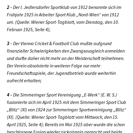
2
– Der I. Jedlersdorfer Sportklub von 1912 benannte sich im
Frühjahr 1925 in Arbeiter Sport Klub „Nord-Wien“ von 1912
um. (Quelle: Wiener Sport-Tagblatt, vom Dienstag, den 10.
Februar 1925, Seite 4);
3
– Der Vienna Cricket & Football Club mußte aufgrund
finanzieller Schwierigkeiten den Zwangsausgleich anmelden
und durfte daher nicht mehr an der Meisterschaft teilnehmen.
Der Verein absolvierte in weiterer Folge nur mehr
Freundschaftsspiele, der Jugendbetrieb wurde weiterhin
aufrecht erhalten;
4
– Die Simmeringer Sport Vereinigung „E-Werk“ (E. W. S.)
fusionierte sich im April 1925 mit dem Simmeringer Sport Club
„Blitz“ (XI) von 1924 zur Simmeringer Sportvereinigung „Blitz“
(XI). (Quelle: Wiener Sport-Tagblatt vom Mittwoch, den 15.
April 1925, Seite 4); Bereits im Mai 1925 aber wurde die schon
beschlossene Fusion wieder rückgängig gemacht und beide