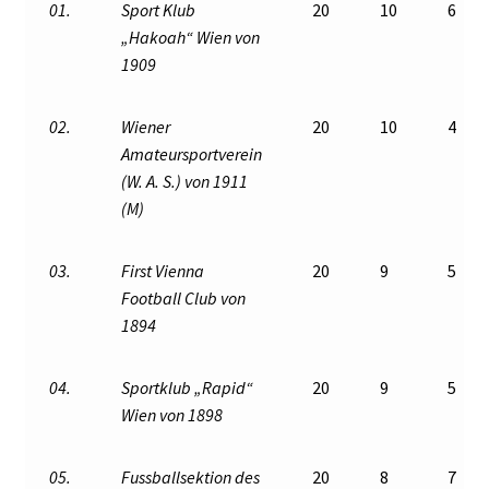
01.
Sport Klub
20
10
6
„Hakoah“ Wien von
1909
02.
Wiener
20
10
4
Amateursportverein
(W. A. S.) von 1911
(M)
03.
First Vienna
20
9
5
Football Club von
1894
04.
Sportklub „Rapid“
20
9
5
Wien von 1898
05.
Fussballsektion des
20
8
7