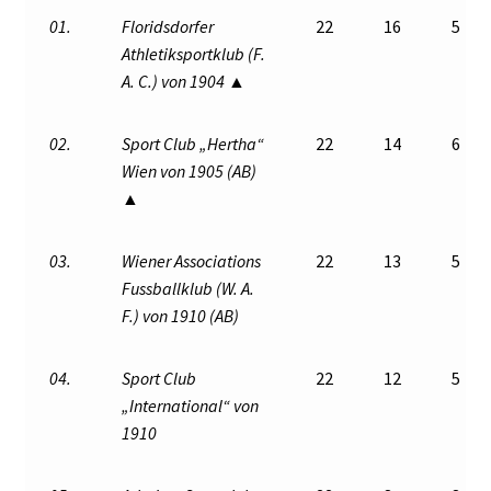
01.
Floridsdorfer
22
16
5
Athletiksportklub (F.
A. C.) von 1904 ▲
02.
Sport Club „Hertha“
22
14
6
Wien von 1905 (AB)
▲
03.
Wiener Associations
22
13
5
Fussballklub (W. A.
F.) von 1910 (AB)
04.
Sport Club
22
12
5
„International“ von
1910