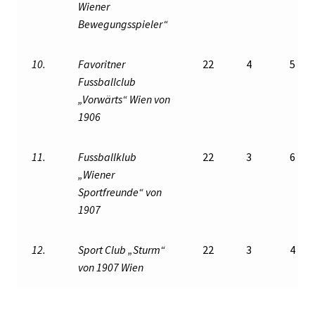
Wiener
Bewegungsspieler“
10.
Favoritner
22
4
5
Fussballclub
„Vorwärts“ Wien von
1906
11.
Fussballklub
22
3
6
„Wiener
Sportfreunde“ von
1907
12.
Sport Club „Sturm“
22
3
4
von 1907 Wien