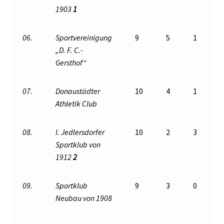
1903
1
06.
Sportvereinigung
9
5
1
„D. F. C.-
Gersthof“
07.
Donaustädter
10
4
1
Athletik Club
08.
I. Jedlersdorfer
10
2
3
Sportklub von
1912
2
09.
Sportklub
9
3
0
Neubau von 1908