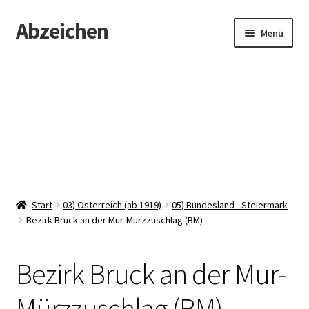
Abzeichen
Zur
Zum
Menü
Navigation
Inhalt
springen
springen
Startseite
Abzeichen
Kontakt
Start
03) Österreich (ab 1919)
05) Bundesland - Steiermark
Bezirk Bruck an der Mur-Mürzzuschlag (BM)
Bezirk Bruck an der Mur-
Mürzzuschlag (BM)