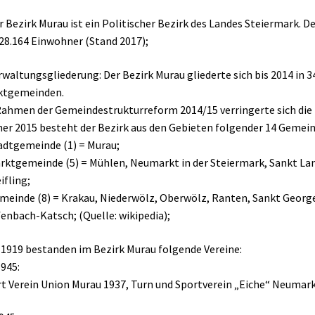
r Bezirk Murau ist ein Politischer Bezirk des Landes Steiermark. 
28.164 Einwohner (Stand 2017);
rwaltungsgliederung: Der Bezirk Murau gliederte sich bis 2014 in 
ktgemeinden.
ahmen der Gemeindestrukturreform 2014/15 verringerte sich die Z
er 2015 besteht der Bezirk aus den Gebieten folgender 14 Gemei
adtgemeinde (1) = Murau;
rktgemeinde (5) = Mühlen, Neumarkt in der Steiermark, Sankt 
ifling;
meinde (8) = Krakau, Niederwölz, Oberwölz, Ranten, Sankt George
enbach-Katsch; (Quelle: wikipedia);
 1919 bestanden im Bezirk Murau folgende Vereine:
1945:
t Verein Union Murau 1937, Turn und Sportverein „Eiche“ Neumark