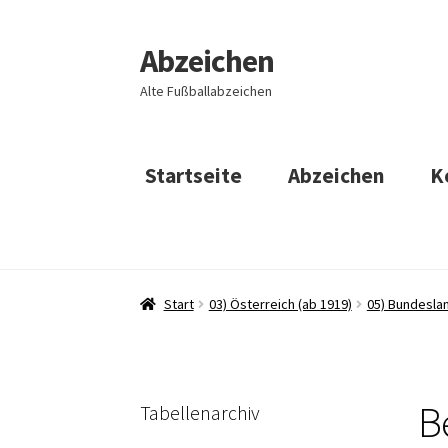
Abzeichen
Zur
Zum
Navigation
Inhalt
Alte Fußballabzeichen
springen
springen
Startseite
Abzeichen
K
Start
03) Österreich (ab 1919)
05) Bundeslan
B
Tabellenarchiv