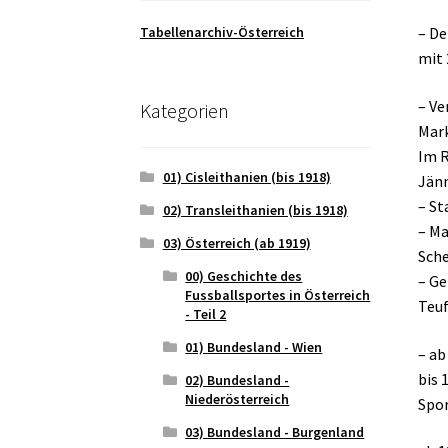
Tabellenarchiv-Österreich
– De
mit 
– Ve
Kategorien
Mar
Im R
01) Cisleithanien (bis 1918)
Jänn
– St
02) Transleithanien (bis 1918)
– Ma
03) Österreich (ab 1919)
Sche
00) Geschichte des
– Ge
Fussballsportes in Österreich
Teuf
- Teil 2
01) Bundesland - Wien
– ab
bis 
02) Bundesland -
Niederösterreich
Spor
03) Bundesland - Burgenland