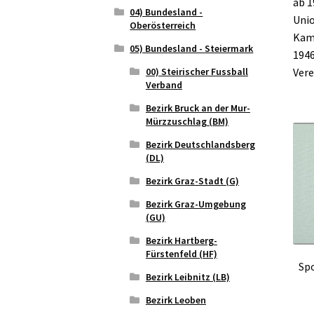
ab 1
04) Bundesland -
Unio
Oberösterreich
Kamm
05) Bundesland - Steiermark
1946
00) Steirischer Fussball
Vere
Verband
Bezirk Bruck an der Mur-
Mürzzuschlag (BM)
Bezirk Deutschlandsberg
(DL)
Bezirk Graz-Stadt (G)
Bezirk Graz-Umgebung
(GU)
Bezirk Hartberg-
Fürstenfeld (HF)
Spo
Bezirk Leibnitz (LB)
Bezirk Leoben