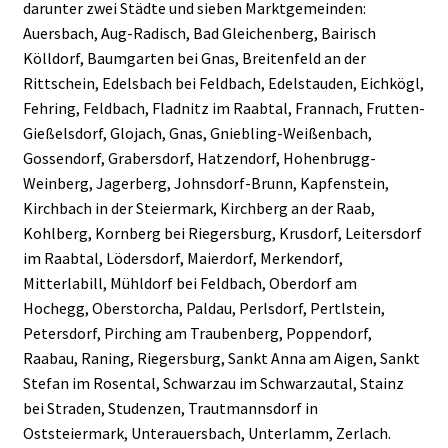
darunter zwei Städte und sieben Marktgemeinden:
Auersbach, Aug-Radisch, Bad Gleichenberg, Bairisch
Kölldorf, Baumgarten bei Gnas, Breitenfeld an der
Rittschein, Edelsbach bei Feldbach, Edelstauden, Eichkögl,
Fehring, Feldbach, Fladnitz im Raabtal, Frannach, Frutten-
Gießelsdorf, Glojach, Gnas, Gniebling-Weißenbach,
Gossendorf, Grabersdorf, Hatzendorf, Hohenbrugg-
Weinberg, Jagerberg, Johnsdorf-Brunn, Kapfenstein,
Kirchbach in der Steiermark, Kirchberg an der Raab,
Kohlberg, Kornberg bei Riegersburg, Krusdorf, Leitersdorf
im Raabtal, Lödersdorf, Maierdorf, Merkendorf,
Mitterlabill, Mühldorf bei Feldbach, Oberdorf am
Hochegg, Oberstorcha, Paldau, Perlsdorf, Pertlstein,
Petersdorf, Pirching am Traubenberg, Poppendorf,
Raabau, Raning, Riegersburg, Sankt Anna am Aigen, Sankt
Stefan im Rosental, Schwarzau im Schwarzautal, Stainz
bei Straden, Studenzen, Trautmannsdorf in
Oststeiermark, Unterauersbach, Unterlamm, Zerlach.