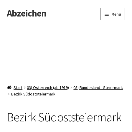
Abzeichen
Zur
Zum
Menü
Navigation
Inhalt
springen
springen
Startseite
Abzeichen
Kontakt
Start
03) Österreich (ab 1919)
05) Bundesland - Steiermark
Bezirk Südoststeiermark
Bezirk Südoststeiermark