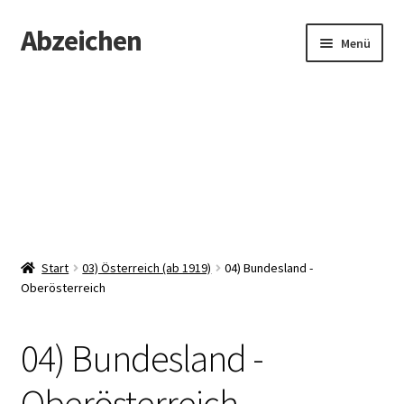
Abzeichen
Zur
Zum
Menü
Navigation
Inhalt
springen
springen
Startseite
Abzeichen
Kontakt
Start
03) Österreich (ab 1919)
04) Bundesland -
Oberösterreich
04) Bundesland -
Oberösterreich