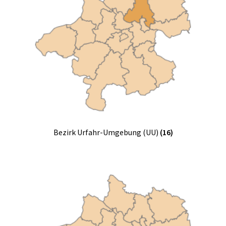
Bezirk Urfahr-Umgebung (UU)
(16)