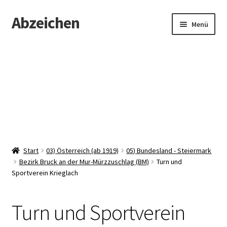
Abzeichen
Zur
Zum
Menü
Navigation
Inhalt
springen
springen
Startseite
Abzeichen
Kontakt
Start
03) Österreich (ab 1919)
05) Bundesland - Steiermark
Bezirk Bruck an der Mur-Mürzzuschlag (BM)
Turn und
Sportverein Krieglach
Turn und Sportverein