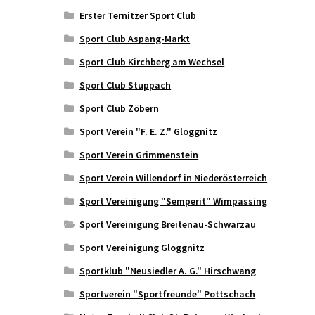
Erster Ternitzer Sport Club
Sport Club Aspang-Markt
Sport Club Kirchberg am Wechsel
Sport Club Stuppach
Sport Club Zöbern
Sport Verein "F. E. Z." Gloggnitz
Sport Verein Grimmenstein
Sport Verein Willendorf in Niederösterreich
Sport Vereinigung "Semperit" Wimpassing
Sport Vereinigung Breitenau-Schwarzau
Sport Vereinigung Gloggnitz
Sportklub "Neusiedler A. G." Hirschwang
Sportverein "Sportfreunde" Pottschach