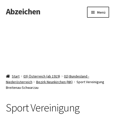
Abzeichen
Zur
Zum
Menü
Navigation
Inhalt
springen
springen
Startseite
Abzeichen
Kontakt
Start
03) Österreich (ab 1919)
02) Bundesland -
Niederösterreich
Bezirk Neunkirchen (NK)
Sport Vereinigung
Breitenau-Schwarzau
Sport Vereinigung