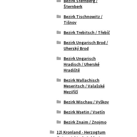
Bezirk Sternberg /
Šternberk
Bezirk Tischnowitz /
Tišnov
Bezirk Trebitsch / Třebíč
Bezirk Ungarisch Brod /
Uherský Brod
Bezirk Ungarisch
Hradisch / Uherské
Hradiště
Bezirk Wallachisch
Meseritsch / Valašské
Meziříčí
Bezirk Wischau / Vyškov
Bezirk Wsetin / Vsetín
Bezirk Znaim / Znojmo
12) Kronland - Herzogtum