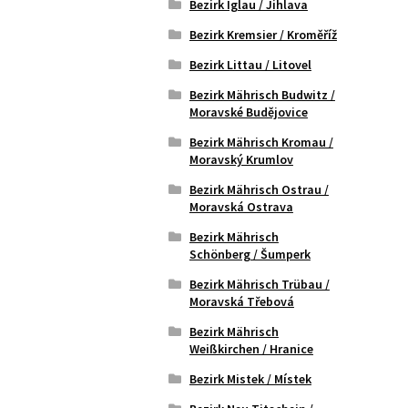
Bezirk Iglau / Jihlava
Bezirk Kremsier / Kroměříž
Bezirk Littau / Litovel
Bezirk Mährisch Budwitz /
Moravské Budějovice
Bezirk Mährisch Kromau /
Moravský Krumlov
Bezirk Mährisch Ostrau /
Moravská Ostrava
Bezirk Mährisch
Schönberg / Šumperk
Bezirk Mährisch Trübau /
Moravská Třebová
Bezirk Mährisch
Weißkirchen / Hranice
Bezirk Mistek / Místek