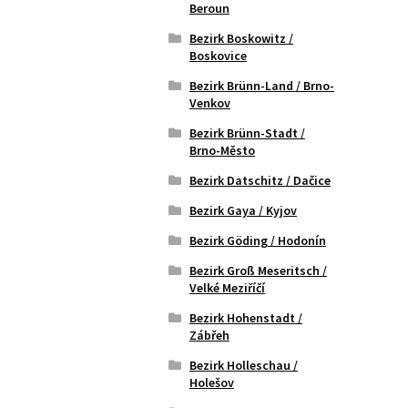
Beroun
Bezirk Boskowitz /
Boskovice
Bezirk Brünn-Land / Brno-
Venkov
Bezirk Brünn-Stadt /
Brno-Město
Bezirk Datschitz / Dačice
Bezirk Gaya / Kyjov
Bezirk Göding / Hodonín
Bezirk Groß Meseritsch /
Velké Meziříčí
Bezirk Hohenstadt /
Zábřeh
Bezirk Holleschau /
Holešov