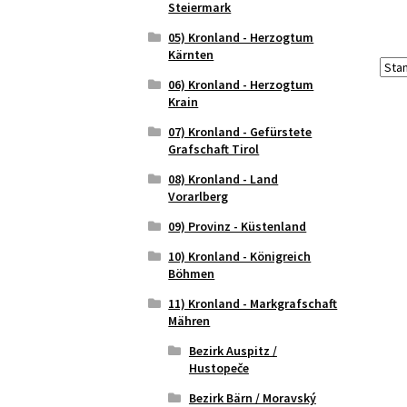
Steiermark
05) Kronland - Herzogtum
Kärnten
06) Kronland - Herzogtum
Krain
07) Kronland - Gefürstete
Grafschaft Tirol
08) Kronland - Land
Vorarlberg
09) Provinz - Küstenland
10) Kronland - Königreich
Böhmen
11) Kronland - Markgrafschaft
Mähren
Bezirk Auspitz /
Hustopeče
Bezirk Bärn / Moravský