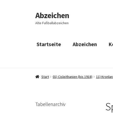
Abzeichen
Zur
Zum
Navigation
Inhalt
Alte Fußballabzeichen
springen
springen
Startseite
Abzeichen
K
Start
01) Cisleithanien (bis 1918)
11) Kronla
S
Tabellenarchiv