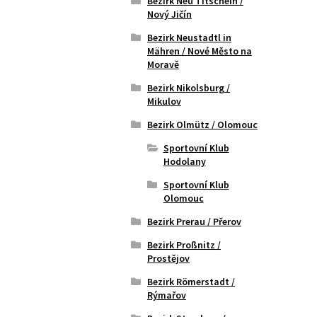
Bezirk Neu Titschein /
Nový Jičín
Bezirk Neustadtl in
Mähren / Nové Město na
Moravě
Bezirk Nikolsburg /
Mikulov
Bezirk Olmütz / Olomouc
Sportovní Klub
Hodolany
Sportovní Klub
Olomouc
Bezirk Prerau / Přerov
Bezirk Proßnitz /
Prostějov
Bezirk Römerstadt /
Rýmařov