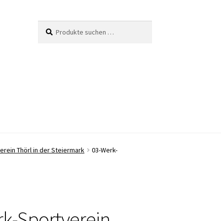
Suche
Suchen
nach:
rein Thörl in der Steiermark
03-Werk-
k-Sportverein