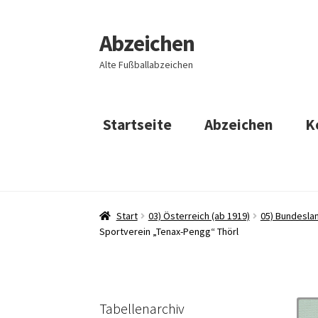
Abzeichen
Zur
Zum
Navigation
Inhalt
Alte Fußballabzeichen
springen
springen
Startseite
Abzeichen
K
Start
03) Österreich (ab 1919)
05) Bundeslan
Sportverein „Tenax-Pengg“ Thörl
Tabellenarchiv