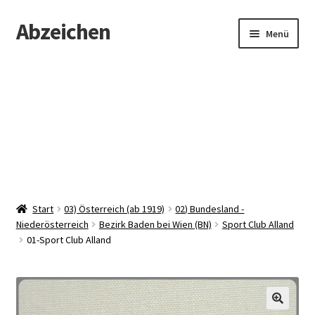
Abzeichen
Zur
Zum
Menü
Navigation
Inhalt
springen
springen
Startseite
Abzeichen
Kontakt
Start
03) Österreich (ab 1919)
02) Bundesland -
Niederösterreich
Bezirk Baden bei Wien (BN)
Sport Club Alland
01-Sport Club Alland