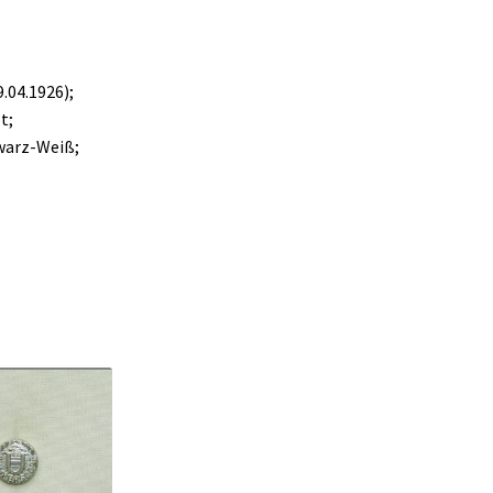
.04.1926);
t;
hwarz-Weiß;