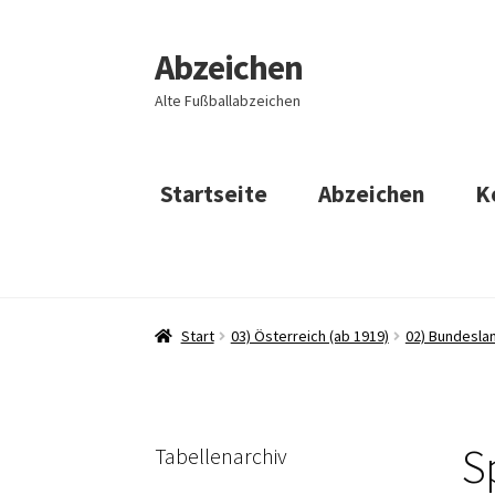
Abzeichen
Zur
Zum
Navigation
Inhalt
Alte Fußballabzeichen
springen
springen
Startseite
Abzeichen
K
Start
03) Österreich (ab 1919)
02) Bundeslan
S
Tabellenarchiv