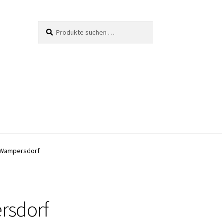
Suche
Suchen
nach:
" Wampersdorf
rsdorf