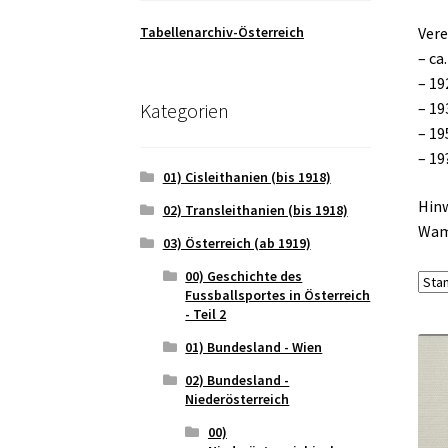
Tabellenarchiv-Österreich
Vere
– ca
– 19
Kategorien
– 19
– 19
– 19
01) Cisleithanien (bis 1918)
Hinw
02) Transleithanien (bis 1918)
Wamp
03) Österreich (ab 1919)
00) Geschichte des
Fussballsportes in Österreich
- Teil 2
01) Bundesland - Wien
02) Bundesland -
Niederösterreich
00)