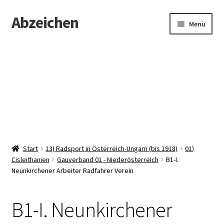
Abzeichen
Zur
Zum
Menü
Navigation
Inhalt
springen
springen
Startseite
Abzeichen
Kontakt
Start
13) Radsport in Österreich-Ungarn (bis 1918)
01)
Cisleithanien
Gauverband 01 - Niederösterreich
B1-I.
Neunkirchener Arbeiter Radfahrer Verein
B1-I. Neunkirchener