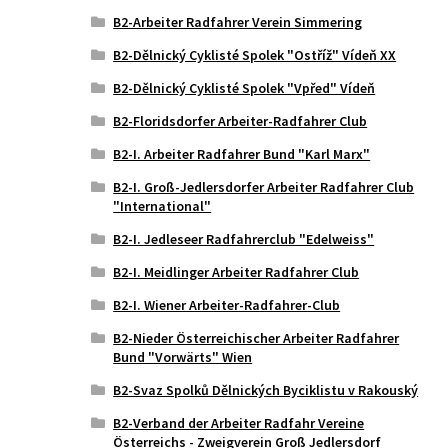
B2-Arbeiter Radfahrer Verein Simmering
B2-Dělnický Cyklisté Spolek "Ostříž" Vídeň XX
B2-Dělnický Cyklisté Spolek "Vpřed" Vídeň
B2-Floridsdorfer Arbeiter-Radfahrer Club
B2-I. Arbeiter Radfahrer Bund "Karl Marx"
B2-I. Groß-Jedlersdorfer Arbeiter Radfahrer Club
"International"
B2-I. Jedleseer Radfahrerclub "Edelweiss"
B2-I. Meidlinger Arbeiter Radfahrer Club
B2-I. Wiener Arbeiter-Radfahrer-Club
B2-Nieder Österreichischer Arbeiter Radfahrer
Bund "Vorwärts" Wien
B2-Svaz Spolků Dělnických Byciklistu v Rakouský
B2-Verband der Arbeiter Radfahr Vereine
Österreichs - Zweigverein Groß Jedlersdorf