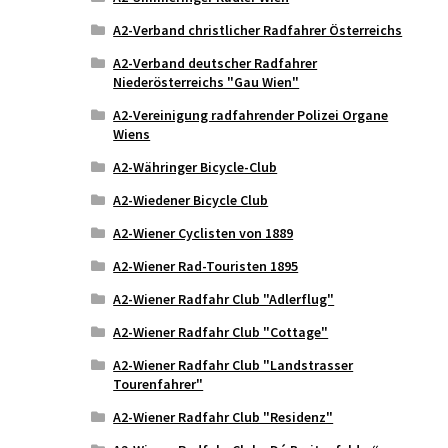
A2-Verband christlicher Radfahrer Österreichs
A2-Verband deutscher Radfahrer
Niederösterreichs "Gau Wien"
A2-Vereinigung radfahrender Polizei Organe
Wiens
A2-Währinger Bicycle-Club
A2-Wiedener Bicycle Club
A2-Wiener Cyclisten von 1889
A2-Wiener Rad-Touristen 1895
A2-Wiener Radfahr Club "Adlerflug"
A2-Wiener Radfahr Club "Cottage"
A2-Wiener Radfahr Club "Landstrasser
Tourenfahrer"
A2-Wiener Radfahr Club "Residenz"