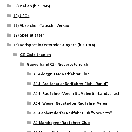
09) Italien (bis 1945)
10) UFOs
11) Abzeichen-Tausch / Verkauf
12) Spezialitäten
13) Radsport in Österreich-Ungarn (bis 1918)
01) Cisleithanien
Gauverband 01 - Niederösterreich
A1-Gloggnitzer Radfahrer Club
A1-I. Breitenauer Radfahrer Club "Rapid"
A1-I. Radfahrer-Verein St. Valentin-Landschach
A1-I. Wiener Neustädter Radfahrer Verein
A1-Leobersdorfer Radfahr Club "Vorwärts"
A1-Marchegger Radfahrer-Club