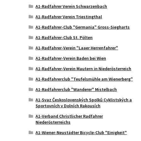
A1-Radfahrer Verein Schwarzenbach
A1-Radfahrer Verein Triestingthal
A1-Radfahrer-Club "Germania" Gross-Siegharts
A1-Radfahrer-Club St. Pölten
A1-Radfahrer-Verein "Laaer Herrenfahrer"
A1-Radfahrer-Verein Baden bei Wien
A1-Radfahrer-Verein Mautern in Niederösterreich
A1-Radfahrerclub "Teufelsmühle am Wienerberg"
A1-Radfahrerclub "Wanderer" Mistelbach
A1-Svaz Československých Spolků Cyklistských a
Sportovních v Dolních Rakousích
A1-Verband Christlicher Radfahrer
Niederösterreichs
A1-Wiener-Neustädter Bicycle-Club "Einigkeit"