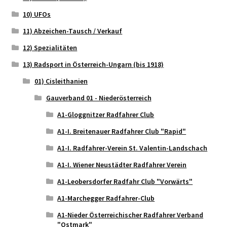
10) UFOs
11) Abzeichen-Tausch / Verkauf
12) Spezialitäten
13) Radsport in Österreich-Ungarn (bis 1918)
01) Cisleithanien
Gauverband 01 - Niederösterreich
A1-Gloggnitzer Radfahrer Club
A1-I. Breitenauer Radfahrer Club "Rapid"
A1-I. Radfahrer-Verein St. Valentin-Landschach
A1-I. Wiener Neustädter Radfahrer Verein
A1-Leobersdorfer Radfahr Club "Vorwärts"
A1-Marchegger Radfahrer-Club
A1-Nieder Österreichischer Radfahrer Verband
"Ostmark"