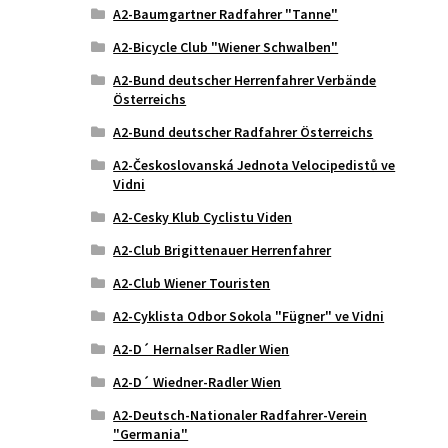
A2-Baumgartner Radfahrer "Tanne"
A2-Bicycle Club "Wiener Schwalben"
A2-Bund deutscher Herrenfahrer Verbände
Österreichs
A2-Bund deutscher Radfahrer Österreichs
A2-Českoslovanská Jednota Velocipedistů ve
Vidni
A2-Cesky Klub Cyclistu Viden
A2-Club Brigittenauer Herrenfahrer
A2-Club Wiener Touristen
A2-Cyklista Odbor Sokola "Fügner" ve Vidni
A2-D´ Hernalser Radler Wien
A2-D´ Wiedner-Radler Wien
A2-Deutsch-Nationaler Radfahrer-Verein
"Germania"