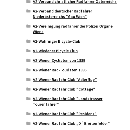
A2-Verband christlicher Radfahrer Österreichs
A2-Verband deutscher Radfahrer
Niederösterreichs "Gau Wien"
A2-Vereinigung radfahrender Polizei Organe
Wiens
A2-Währinger Bicycle-Club
A2-Wiedener Bicycle Club
A2-Wiener Cyclisten von 1889
A2-Wiener Rad-Touristen 1895
A2-Wiener Radfahr Club "Adlerflug"
A2-Wiener Radfahr Club "Cottage"
A2-Wiener Radfahr Club "Landstrasser
Tourenfahrer"
A2-Wiener Radfahr Club "Residenz"
A2-Wiener Radfahr Club „D´ Breitenfelder“