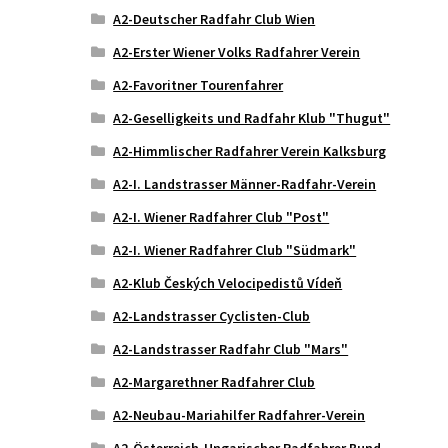
A2-Deutscher Radfahr Club Wien
A2-Erster Wiener Volks Radfahrer Verein
A2-Favoritner Tourenfahrer
A2-Geselligkeits und Radfahr Klub "Thugut"
A2-Himmlischer Radfahrer Verein Kalksburg
A2-I. Landstrasser Männer-Radfahr-Verein
A2-I. Wiener Radfahrer Club "Post"
A2-I. Wiener Radfahrer Club "Südmark"
A2-Klub Českých Velocipedistů Vídeň
A2-Landstrasser Cyclisten-Club
A2-Landstrasser Radfahr Club "Mars"
A2-Margarethner Radfahrer Club
A2-Neubau-Mariahilfer Radfahrer-Verein
A2-Österreich-Ungarischer Radfahrer Bund