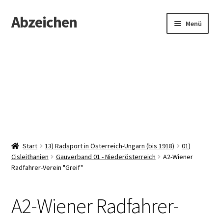
Abzeichen
Zur
Zum
Menü
Navigation
Inhalt
springen
springen
Startseite
Abzeichen
Kontakt
Start
13) Radsport in Österreich-Ungarn (bis 1918)
01)
Cisleithanien
Gauverband 01 - Niederösterreich
A2-Wiener
Radfahrer-Verein "Greif"
A2-Wiener Radfahrer-