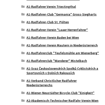
A1-Radfahrer Verein Triestingthal
A1-Radfahrer-Club "Germania" Gross-Siegharts
A1-Radfahrer-Club St. Pölten
A1-Radfahrer-Verein "Laaer Herrenfahrer"
A1-Radfahrer-Verein Baden bei Wien
A1-Radfahrer-Verein Mautern in Niederösterreich
A1-Radfahrerclub "Teufelsmühle am Wienerberg"
A1-Radfahrerclub "Wanderer" Mistelbach
A1-Svaz Československých Spolků Cyklistských a
Sportovních v Dolních Rakousích
A1-Verband Christlicher Radfahrer
Niederösterreichs
A1-Wiener-Neustädter Bicycle-Club "Einigkeit"
A2-Akademisch-Technischer Radfahr-Verein Wien