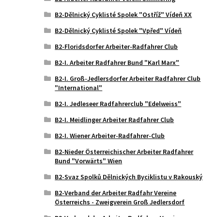
B2-Dělnický Cyklisté Spolek "Ostříž" Vídeň XX
B2-Dělnický Cyklisté Spolek "Vpřed" Vídeň
B2-Floridsdorfer Arbeiter-Radfahrer Club
B2-I. Arbeiter Radfahrer Bund "Karl Marx"
B2-I. Groß-Jedlersdorfer Arbeiter Radfahrer Club
"International"
B2-I. Jedleseer Radfahrerclub "Edelweiss"
B2-I. Meidlinger Arbeiter Radfahrer Club
B2-I. Wiener Arbeiter-Radfahrer-Club
B2-Nieder Österreichischer Arbeiter Radfahrer
Bund "Vorwärts" Wien
B2-Svaz Spolků Dělnických Byciklistu v Rakouský
B2-Verband der Arbeiter Radfahr Vereine
Österreichs - Zweigverein Groß Jedlersdorf