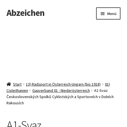
Abzeichen
Zur
Zum
Menü
Navigation
Inhalt
springen
springen
Startseite
Abzeichen
Kontakt
Start
13) Radsport in Österreich-Ungarn (bis 1918)
01)
Cisleithanien
Gauverband 01 - Niederösterreich
A1-Svaz
Československých Spolků Cyklistských a Sportovních v Dolních
Rakousích
A1-Svaz