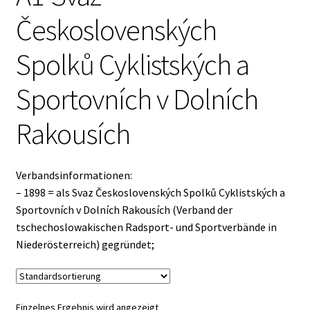
Československých
Spolků Cyklistských a
Sportovních v Dolních
Rakousích
Verbandsinformationen:
– 1898 = als Svaz Československých Spolků Cyklistských a
Sportovních v Dolních Rakousích (Verband der
tschechoslowakischen Radsport- und Sportverbände in
Niederösterreich) gegründet;
Einzelnes Ergebnis wird angezeigt