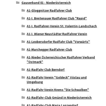
Gauverband 01 - Niederösterreich
A1-Gloggnitzer Radfahrer Club
A1-I. Breitenauer Radfahrer Club "Rapid"
A1-I. Radfahrer-Verein St. Valentin-Landschach
A1-I. Wiener Neustädter Radfahrer Verein
A1-Leobersdorfer Radfahr Club "Vorwärts"
A1-Marchegger Radfahrer-Club
A1-Nieder Österreichischer Radfahrer Verband
"Ostmark"
A1-Radfahr Club Berndorf
A1-Radfahr Verein "Goldeck" Vöslau und
Umgebung
A1-Radfahr Verein Krems "Die Schwalben"
A1-Radfahr-Club Gmünd in Niederösterreich
A1-Radfahr-Club Maria Lanzendorf