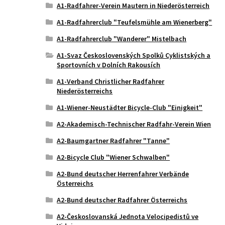
A1-Radfahrer-Verein Mautern in Niederösterreich
A1-Radfahrerclub "Teufelsmühle am Wienerberg"
A1-Radfahrerclub "Wanderer" Mistelbach
A1-Svaz Československých Spolků Cyklistských a
Sportovních v Dolních Rakousích
A1-Verband Christlicher Radfahrer
Niederösterreichs
A1-Wiener-Neustädter Bicycle-Club "Einigkeit"
A2-Akademisch-Technischer Radfahr-Verein Wien
A2-Baumgartner Radfahrer "Tanne"
A2-Bicycle Club "Wiener Schwalben"
A2-Bund deutscher Herrenfahrer Verbände
Österreichs
A2-Bund deutscher Radfahrer Österreichs
A2-Českoslovanská Jednota Velocipedistů ve