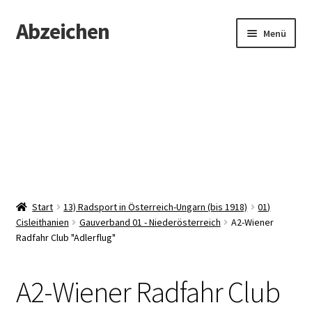
Abzeichen
Zur
Zum
Menü
Navigation
Inhalt
springen
springen
Startseite
Abzeichen
Kontakt
Start
13) Radsport in Österreich-Ungarn (bis 1918)
01)
Cisleithanien
Gauverband 01 - Niederösterreich
A2-Wiener
Radfahr Club "Adlerflug"
A2-Wiener Radfahr Club