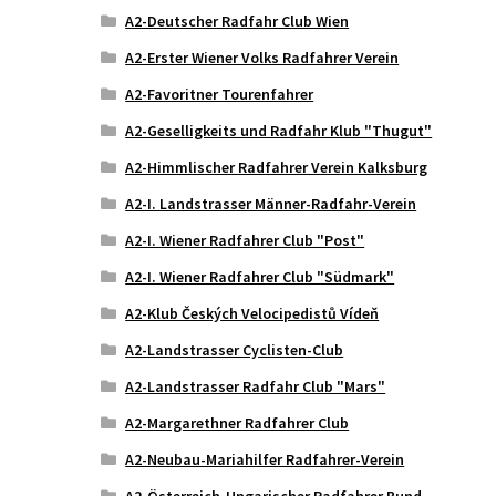
A2-Deutscher Radfahr Club Wien
A2-Erster Wiener Volks Radfahrer Verein
A2-Favoritner Tourenfahrer
A2-Geselligkeits und Radfahr Klub "Thugut"
A2-Himmlischer Radfahrer Verein Kalksburg
A2-I. Landstrasser Männer-Radfahr-Verein
A2-I. Wiener Radfahrer Club "Post"
A2-I. Wiener Radfahrer Club "Südmark"
A2-Klub Českých Velocipedistů Vídeň
A2-Landstrasser Cyclisten-Club
A2-Landstrasser Radfahr Club "Mars"
A2-Margarethner Radfahrer Club
A2-Neubau-Mariahilfer Radfahrer-Verein
A2-Österreich-Ungarischer Radfahrer Bund