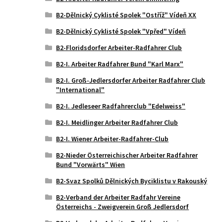
B2-Dělnický Cyklisté Spolek "Ostříž" Vídeň XX
B2-Dělnický Cyklisté Spolek "Vpřed" Vídeň
B2-Floridsdorfer Arbeiter-Radfahrer Club
B2-I. Arbeiter Radfahrer Bund "Karl Marx"
B2-I. Groß-Jedlersdorfer Arbeiter Radfahrer Club
"International"
B2-I. Jedleseer Radfahrerclub "Edelweiss"
B2-I. Meidlinger Arbeiter Radfahrer Club
B2-I. Wiener Arbeiter-Radfahrer-Club
B2-Nieder Österreichischer Arbeiter Radfahrer
Bund "Vorwärts" Wien
B2-Svaz Spolků Dělnických Byciklistu v Rakouský
B2-Verband der Arbeiter Radfahr Vereine
Österreichs - Zweigverein Groß Jedlersdorf