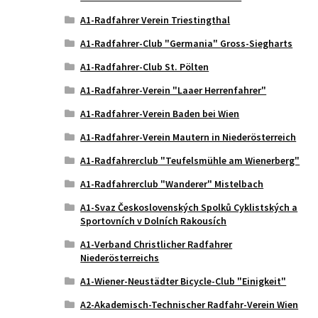
A1-Radfahrer Verein Triestingthal
A1-Radfahrer-Club "Germania" Gross-Siegharts
A1-Radfahrer-Club St. Pölten
A1-Radfahrer-Verein "Laaer Herrenfahrer"
A1-Radfahrer-Verein Baden bei Wien
A1-Radfahrer-Verein Mautern in Niederösterreich
A1-Radfahrerclub "Teufelsmühle am Wienerberg"
A1-Radfahrerclub "Wanderer" Mistelbach
A1-Svaz Československých Spolků Cyklistských a
Sportovních v Dolních Rakousích
A1-Verband Christlicher Radfahrer
Niederösterreichs
A1-Wiener-Neustädter Bicycle-Club "Einigkeit"
A2-Akademisch-Technischer Radfahr-Verein Wien