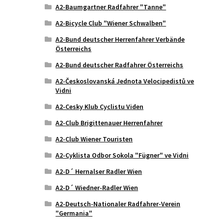
A2-Baumgartner Radfahrer "Tanne"
A2-Bicycle Club "Wiener Schwalben"
A2-Bund deutscher Herrenfahrer Verbände
Österreichs
A2-Bund deutscher Radfahrer Österreichs
A2-Českoslovanská Jednota Velocipedistů ve
Vidni
A2-Cesky Klub Cyclistu Viden
A2-Club Brigittenauer Herrenfahrer
A2-Club Wiener Touristen
A2-Cyklista Odbor Sokola "Fügner" ve Vidni
A2-D´ Hernalser Radler Wien
A2-D´ Wiedner-Radler Wien
A2-Deutsch-Nationaler Radfahrer-Verein
"Germania"