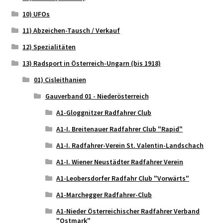
10) UFOs
11) Abzeichen-Tausch / Verkauf
12) Spezialitäten
13) Radsport in Österreich-Ungarn (bis 1918)
01) Cisleithanien
Gauverband 01 - Niederösterreich
A1-Gloggnitzer Radfahrer Club
A1-I. Breitenauer Radfahrer Club "Rapid"
A1-I. Radfahrer-Verein St. Valentin-Landschach
A1-I. Wiener Neustädter Radfahrer Verein
A1-Leobersdorfer Radfahr Club "Vorwärts"
A1-Marchegger Radfahrer-Club
A1-Nieder Österreichischer Radfahrer Verband
"Ostmark"