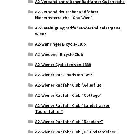
A2-Verband christlicher Radfahrer Österreichs
A2-Verband deutscher Radfahrer
Niederösterreichs "Gau Wien"
A2-Vereinigung radfahrender Polizei Organe
Wiens
A2-Währinger Bicycle-Club
A2-Wiedener Bicycle Club
A2-Wiener Cyclisten von 1889
A2-Wiener Rad-Touristen 1895
A2-Wiener Radfahr Club "Adlerflug"
A2-Wiener Radfahr Club "Cottage"
A2-Wiener Radfahr Club "Landstrasser
Tourenfahrer"
A2-Wiener Radfahr Club "Residenz"
A2-Wiener Radfahr Club „D´ Breitenfelder“