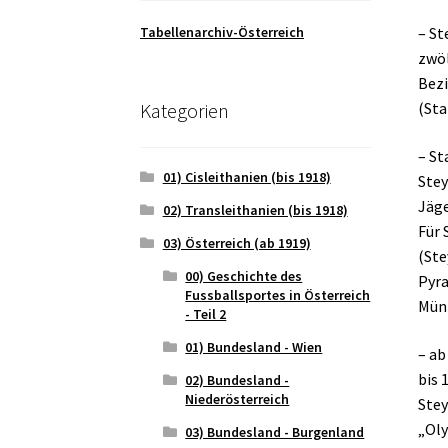
Tabellenarchiv-Österreich
– St
zwöl
Bezi
Kategorien
(Sta
– St
01) Cisleithanien (bis 1918)
Stey
Jäge
02) Transleithanien (bis 1918)
Für 
03) Österreich (ab 1919)
(Ste
00) Geschichte des
Pyra
Fussballsportes in Österreich
Müni
- Teil 2
01) Bundesland - Wien
– ab
bis 
02) Bundesland -
Niederösterreich
Stey
„Oly
03) Bundesland - Burgenland