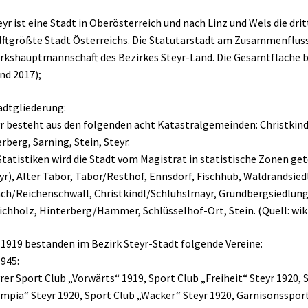
eyr ist eine Stadt in Oberösterreich und nach Linz und Wels die dr
ftgrößte Stadt Österreichs. Die Statutarstadt am Zusammenfluss v
rkshauptmannschaft des Bezirkes Steyr-Land. Die Gesamtfläche b
nd 2017);
adtgliederung:
r besteht aus den folgenden acht Katastralgemeinden: Christkindl
rberg, Sarning, Stein, Steyr.
Statistiken wird die Stadt vom Magistrat in statistische Zonen get
yr), Alter Tabor, Tabor/Resthof, Ennsdorf, Fischhub, Waldrandsie
ch/Reichenschwall, Christkindl/Schlühslmayr, Gründbergsiedlung,
chholz, Hinterberg/Hammer, Schlüsselhof-Ort, Stein. (Quell: wiki
 1919 bestanden im Bezirk Steyr-Stadt folgende Vereine:
1945:
rer Sport Club „Vorwärts“ 1919, Sport Club „Freiheit“ Steyr 1920,
mpia“ Steyr 1920, Sport Club „Wacker“ Steyr 1920, Garnisonssport