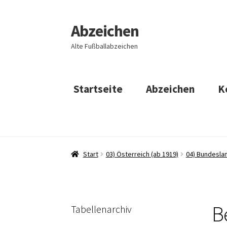
Abzeichen
Zur
Zum
Navigation
Inhalt
Alte Fußballabzeichen
springen
springen
Startseite
Abzeichen
K
Start
03) Österreich (ab 1919)
04) Bundesla
B
Tabellenarchiv