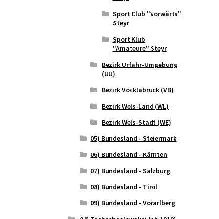
Sport Club "Vorwärts"
Steyr
Sport Klub
"Amateure" Steyr
Bezirk Urfahr-Umgebung
(UU)
Bezirk Vöcklabruck (VB)
Bezirk Wels-Land (WL)
Bezirk Wels-Stadt (WE)
05) Bundesland - Steiermark
06) Bundesland - Kärnten
07) Bundesland - Salzburg
08) Bundesland - Tirol
09) Bundesland - Vorarlberg
04) Tschechoslowakei (ab 1919)