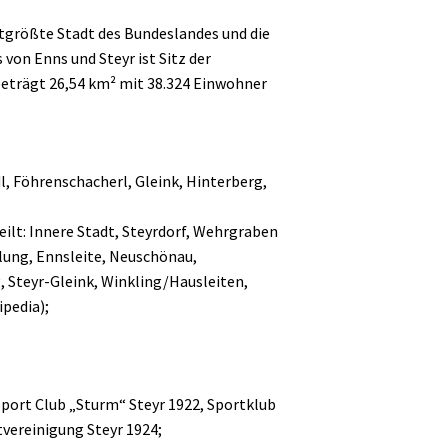
ittgrößte Stadt des Bundeslandes und die
on Enns und Steyr ist Sitz der
eträgt 26,54 km² mit 38.324 Einwohner
, Föhrenschacherl, Gleink, Hinterberg,
eilt: Innere Stadt, Steyrdorf, Wehrgraben
dlung, Ennsleite, Neuschönau,
 Steyr-Gleink, Winkling/Hausleiten,
pedia);
 Sport Club „Sturm“ Steyr 1922, Sportklub
vereinigung Steyr 1924;