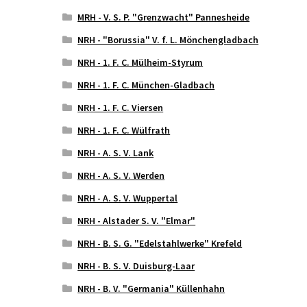
MRH - V. S. P. "Grenzwacht" Pannesheide
NRH - "Borussia" V. f. L. Mönchengladbach
NRH - 1. F. C. Mülheim-Styrum
NRH - 1. F. C. München-Gladbach
NRH - 1. F. C. Viersen
NRH - 1. F. C. Wülfrath
NRH - A. S. V. Lank
NRH - A. S. V. Werden
NRH - A. S. V. Wuppertal
NRH - Alstader S. V. "Elmar"
NRH - B. S. G. "Edelstahlwerke" Krefeld
NRH - B. S. V. Duisburg-Laar
NRH - B. V. "Germania" Küllenhahn