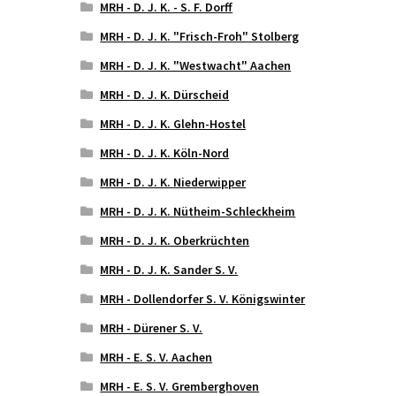
MRH - D. J. K. - S. F. Dorff
MRH - D. J. K. "Frisch-Froh" Stolberg
MRH - D. J. K. "Westwacht" Aachen
MRH - D. J. K. Dürscheid
MRH - D. J. K. Glehn-Hostel
MRH - D. J. K. Köln-Nord
MRH - D. J. K. Niederwipper
MRH - D. J. K. Nütheim-Schleckheim
MRH - D. J. K. Oberkrüchten
MRH - D. J. K. Sander S. V.
MRH - Dollendorfer S. V. Königswinter
MRH - Dürener S. V.
MRH - E. S. V. Aachen
MRH - E. S. V. Gremberghoven