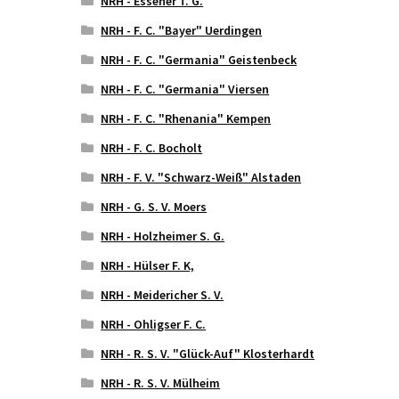
NRH - Essener T. G.
NRH - F. C. "Bayer" Uerdingen
NRH - F. C. "Germania" Geistenbeck
NRH - F. C. "Germania" Viersen
NRH - F. C. "Rhenania" Kempen
NRH - F. C. Bocholt
NRH - F. V. "Schwarz-Weiß" Alstaden
NRH - G. S. V. Moers
NRH - Holzheimer S. G.
NRH - Hülser F. K,
NRH - Meidericher S. V.
NRH - Ohligser F. C.
NRH - R. S. V. "Glück-Auf" Klosterhardt
NRH - R. S. V. Mülheim