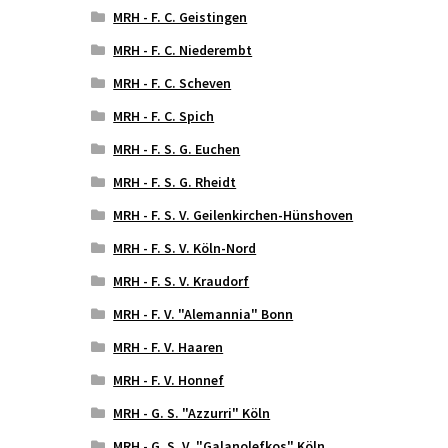
MRH - F. C. Geistingen
MRH - F. C. Niederembt
MRH - F. C. Scheven
MRH - F. C. Spich
MRH - F. S. G. Euchen
MRH - F. S. G. Rheidt
MRH - F. S. V. Geilenkirchen-Hünshoven
MRH - F. S. V. Köln-Nord
MRH - F. S. V. Kraudorf
MRH - F. V. "Alemannia" Bonn
MRH - F. V. Haaren
MRH - F. V. Honnef
MRH - G. S. "Azzurri" Köln
MRH - G. S. V. "Galanolefkos" Köln