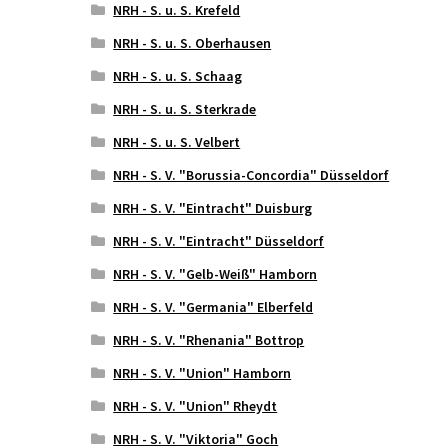
NRH - S. u. S. Krefeld
NRH - S. u. S. Oberhausen
NRH - S. u. S. Schaag
NRH - S. u. S. Sterkrade
NRH - S. u. S. Velbert
NRH - S. V. "Borussia-Concordia" Düsseldorf
NRH - S. V. "Eintracht" Duisburg
NRH - S. V. "Eintracht" Düsseldorf
NRH - S. V. "Gelb-Weiß" Hamborn
NRH - S. V. "Germania" Elberfeld
NRH - S. V. "Rhenania" Bottrop
NRH - S. V. "Union" Hamborn
NRH - S. V. "Union" Rheydt
NRH - S. V. "Viktoria" Goch