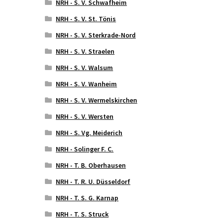
NRH - S. V. Schwafheim
NRH - S. V. St. Tönis
NRH - S. V. Sterkrade-Nord
NRH - S. V. Straelen
NRH - S. V. Walsum
NRH - S. V. Wanheim
NRH - S. V. Wermelskirchen
NRH - S. V. Wersten
NRH - S. Vg. Meiderich
NRH - Solinger F. C.
NRH - T. B. Oberhausen
NRH - T. R. U. Düsseldorf
NRH - T. S. G. Karnap
NRH - T. S. Struck