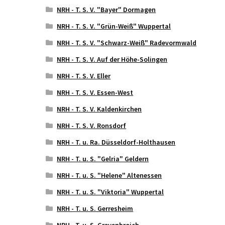
NRH - T. S. V. "Bayer" Dormagen
NRH - T. S. V. "Grün-Weiß" Wuppertal
NRH - T. S. V. "Schwarz-Weiß" Radevormwald
NRH - T. S. V. Auf der Höhe-Solingen
NRH - T. S. V. Eller
NRH - T. S. V. Essen-West
NRH - T. S. V. Kaldenkirchen
NRH - T. S. V. Ronsdorf
NRH - T. u. Ra. Düsseldorf-Holthausen
NRH - T. u. S. "Gelria" Geldern
NRH - T. u. S. "Helene" Altenessen
NRH - T. u. S. "Viktoria" Wuppertal
NRH - T. u. S. Gerresheim
NRH - T. u. S. Grevenbroich