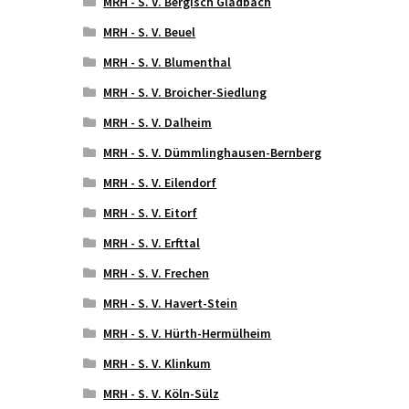
MRH - S. V. Bergisch Gladbach
MRH - S. V. Beuel
MRH - S. V. Blumenthal
MRH - S. V. Broicher-Siedlung
MRH - S. V. Dalheim
MRH - S. V. Dümmlinghausen-Bernberg
MRH - S. V. Eilendorf
MRH - S. V. Eitorf
MRH - S. V. Erfttal
MRH - S. V. Frechen
MRH - S. V. Havert-Stein
MRH - S. V. Hürth-Hermülheim
MRH - S. V. Klinkum
MRH - S. V. Köln-Sülz