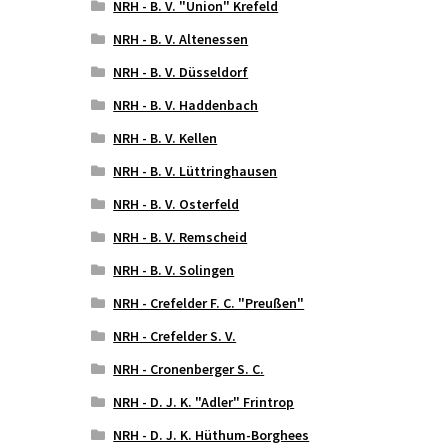
NRH - B. V. "Union" Krefeld
NRH - B. V. Altenessen
NRH - B. V. Düsseldorf
NRH - B. V. Haddenbach
NRH - B. V. Kellen
NRH - B. V. Lüttringhausen
NRH - B. V. Osterfeld
NRH - B. V. Remscheid
NRH - B. V. Solingen
NRH - Crefelder F. C. "Preußen"
NRH - Crefelder S. V.
NRH - Cronenberger S. C.
NRH - D. J. K. "Adler" Frintrop
NRH - D. J. K. Hüthum-Borghees