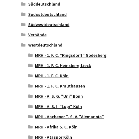
Süddeutschland
Südostdeutschland
Südwestdeutschland
Verbände
Westdeutschland
MRH - 1. F. C. "Ringsdorff" Godesberg
MRH - 1. F. C. Heinsberg-Lieck
MRH - 1. F. C. Köln
MRH - 1. F. C. Krauthausen
MRH - A. S. G. "Uni" Bonn
MRH - A. S. I. "Lupi" Köln
MRH - Aachener T. S. V. "Alemannia"
MRH - Afrika S. C. Köln
MRH - Ataspor Köln