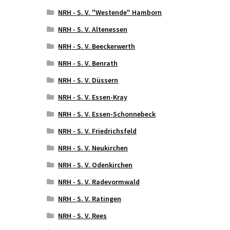
NRH - S. V. "Westende" Hamborn
NRH - S. V. Altenessen
NRH - S. V. Beeckerwerth
NRH - S. V. Benrath
NRH - S. V. Düssern
NRH - S. V. Essen-Kray
NRH - S. V. Essen-Schonnebeck
NRH - S. V. Friedrichsfeld
NRH - S. V. Neukirchen
NRH - S. V. Odenkirchen
NRH - S. V. Radevormwald
NRH - S. V. Ratingen
NRH - S. V. Rees