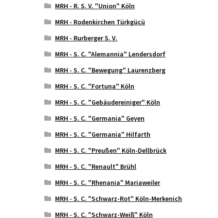
MRH - R. S. V. "Union" Köln
MRH - Rodenkirchen Türkgücü
MRH - Rurberger S. V.
MRH - S. C. "Alemannia" Lendersdorf
MRH - S. C. "Bewegung" Laurenzberg
MRH - S. C. "Fortuna" Köln
MRH - S. C. "Gebäudereiniger" Köln
MRH - S. C. "Germania" Geyen
MRH - S. C. "Germania" Hilfarth
MRH - S. C. "Preußen" Köln-Dellbrück
MRH - S. C. "Renault" Brühl
MRH - S. C. "Rhenania" Mariaweiler
MRH - S. C. "Schwarz-Rot" Köln-Merkenich
MRH - S. C. "Schwarz-Weiß" Köln