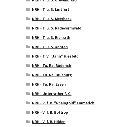
NRH - T. u. S. Lintfort
NRH - T. u. S. Meerbeck
NRH - T. u. S. Radevormwald
NRH - T. u. S. Richrath
NRH - T. u. S. Xanten
NRH - T. V. "Jahn" Hiesfeld
NRH - Tu. Ra. Büderich
NRH - Tu. Ra. Duisburg
NRH - Tu. Ra. Essen
NRH - Unterrather F. C.
NRH - V. f. B. "Rheingold" Emmerich
NRH - V. f. B. Bottrop
NRH - V. f. B. Hilden