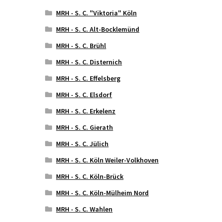
MRH - S. C. "Viktoria" Köln
MRH - S. C. Alt-Bocklemünd
MRH - S. C. Brühl
MRH - S. C. Disternich
MRH - S. C. Effelsberg
MRH - S. C. Elsdorf
MRH - S. C. Erkelenz
MRH - S. C. Gierath
MRH - S. C. Jülich
MRH - S. C. Köln Weiler-Volkhoven
MRH - S. C. Köln-Brück
MRH - S. C. Köln-Mülheim Nord
MRH - S. C. Wahlen