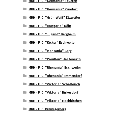
MRH - F. C. "Germania" Teveren
MRH - F. C. "Germania" Zündorf
MRH - F. C. "Grün-Weiß" Etzweiler
MRH - F. C. "Hungaria" Köln
MRH - F. C. "Jugend" Bergheim
MRH - F. C. "Kicker" Eschweiler
MRH - F. C. "Montania" Berg
MRH - F. C. "Preußen" Hastenrath
MRH - F. C. "Rhenania" Eschweiler
MRH - F. C. "Rhenania" Immendorf
MRH - F. C. "Victoria" Schalbruch
MRH - F. C. "Viktoria" Birkesdorf
MRH - F. C. "Viktoria" Hochkirchen
MRH - F. C. Breinigerberg