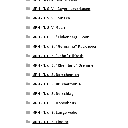
MRH - T. S. V. "Bayer" Leverkusen
MRH - T. S. V. Lorbach
MRH - T. S. V. Much
MRH - T. u. S. "Finkenberg" Bonn
MRH - T. u. S. "Germania" Kückhoven
MRH - T. u. S. "Jahn" Hilfrath
MRH - T. u. S. "Rheinland" Dremmen
MRH - T. u. S. Borschemich
MRH - T. u. S. Brüchermühle
MRH - T. u. S. Derschlag
MRH - T. u. S. Höhenhaus
MRH - T. u. S. Langerwehe
MRH - T. u. S. Lindlar