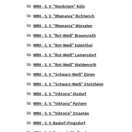
MRH - S. V. "Nordstern" Köln
MRH - S. V. "Rhenania" Richterich
MRH - S. V. "Rhenania" Würselen
MRH - S. V. "Rot-Weiß" Braunsrath
MRH - S. V. "Rot-Weiß" Eulenthal
MRH - S. V. "Rot-Weiß" Lamersdorf
MRH - S. V. "Rot-Weiß" Waldenrath
MRH - S. V. "Schwarz-Weiß" Düren
MRH - S. V. "Schwarz-Weiß" Stotzheim
MRH - S. V. "Viktoria" Alsdorf
MRH - S. V. "Viktoria" Pattern
MRH - S. V. "Viktoria" Straeten
MRH - S. V. Badorf-Pingsdorf