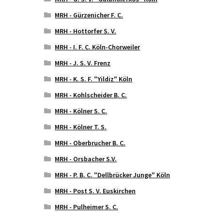
MRH - Gürzenicher F. C.
MRH - Hottorfer S. V.
MRH - I. F. C. Köln-Chorweiler
MRH - J. S. V. Frenz
MRH - K. S. F. "Yildiz" Köln
MRH - Kohlscheider B. C.
MRH - Kölner S. C.
MRH - Kölner T. S.
MRH - Oberbrucher B. C.
MRH - Orsbacher S.V.
MRH - P. B. C. "Dellbrücker Junge" Köln
MRH - Post S. V. Euskirchen
MRH - Pulheimer S. C.