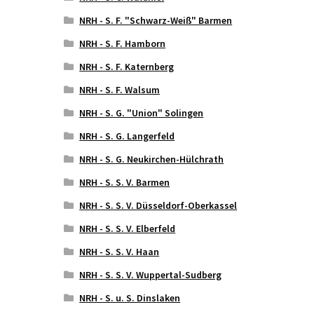
NRH - S. F. "Schwarz-Weiß" Barmen
NRH - S. F. Hamborn
NRH - S. F. Katernberg
NRH - S. F. Walsum
NRH - S. G. "Union" Solingen
NRH - S. G. Langerfeld
NRH - S. G. Neukirchen-Hülchrath
NRH - S. S. V. Barmen
NRH - S. S. V. Düsseldorf-Oberkassel
NRH - S. S. V. Elberfeld
NRH - S. S. V. Haan
NRH - S. S. V. Wuppertal-Sudberg
NRH - S. u. S. Dinslaken