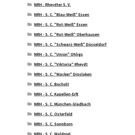
NRH - Rheydter S. V.
NRH - S. C. "Blau-Weiß" Essen
NRH - S. C. "Rot-Weiß" Essen
NRH - S. C. "Rot-Weiß" Oberhausen
NRH - S. C. "Schwarz-Weiß" Düsseldorf
NRH - S. C. "Union" Ohligs
NRH - S. C. "Viktoria" Rheydt
NRH - S. C. "Wacker" Dinslaken
NRH - S. C. Bocholt
NRH - S. C. Kapellen-Erft
NRH - S. C. München-Gladbach
NRH - S. C. Osterfeld
NRH - S. C. Sonnborn
NRH - S. C. Waldniel