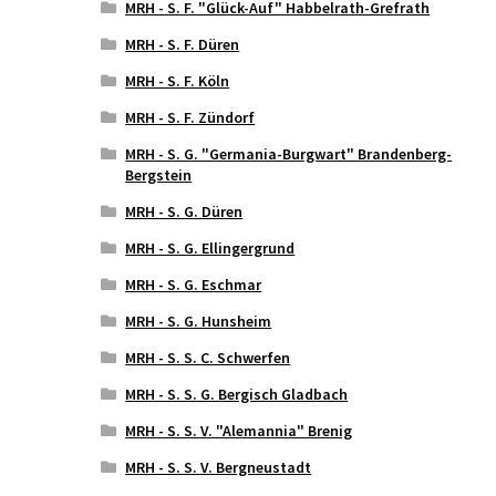
MRH - S. F. "Glück-Auf" Habbelrath-Grefrath
MRH - S. F. Düren
MRH - S. F. Köln
MRH - S. F. Zündorf
MRH - S. G. "Germania-Burgwart" Brandenberg-
Bergstein
MRH - S. G. Düren
MRH - S. G. Ellingergrund
MRH - S. G. Eschmar
MRH - S. G. Hunsheim
MRH - S. S. C. Schwerfen
MRH - S. S. G. Bergisch Gladbach
MRH - S. S. V. "Alemannia" Brenig
MRH - S. S. V. Bergneustadt