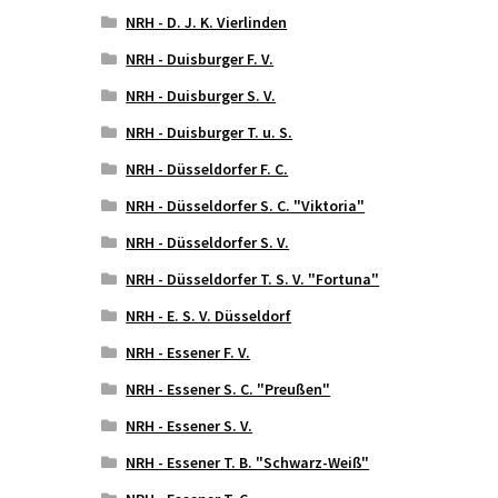
NRH - D. J. K. Vierlinden
NRH - Duisburger F. V.
NRH - Duisburger S. V.
NRH - Duisburger T. u. S.
NRH - Düsseldorfer F. C.
NRH - Düsseldorfer S. C. "Viktoria"
NRH - Düsseldorfer S. V.
NRH - Düsseldorfer T. S. V. "Fortuna"
NRH - E. S. V. Düsseldorf
NRH - Essener F. V.
NRH - Essener S. C. "Preußen"
NRH - Essener S. V.
NRH - Essener T. B. "Schwarz-Weiß"