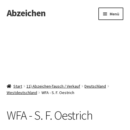
Abzeichen
Zur
Zum
Menü
Navigation
Inhalt
springen
springen
Startseite
Abzeichen
Kontakt
Start
11) Abzeichen-Tausch / Verkauf
Deutschland
Westdeutschland
WFA - S. F. Oestrich
WFA - S. F. Oestrich