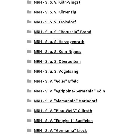
MRH - S. S. V. Köln-Vingst
MRH - S. S. V. Körrenzig
MRH - S. S. V. Troisdorf
MRH - S. u. S. "Borussia" Brand
MRH - S. u. S. Herzogenrath
MRH - S. u. S. Köln-Nippes
MRH - S. u. S. Oberaußem
MRH - S. u. S. Vogelsang
MRH - S. V. "Adler" Effeld
MRH - S. V. "Agrippina-Germania" Köln
MRH - S. V. "Alemannia" Mariadorf
MRH - S. V. "Blau-Weiß" Gillrath
MRH - S. V. "Einigkeit" Saeffelen
MRH - S. V. "Germania" Lieck