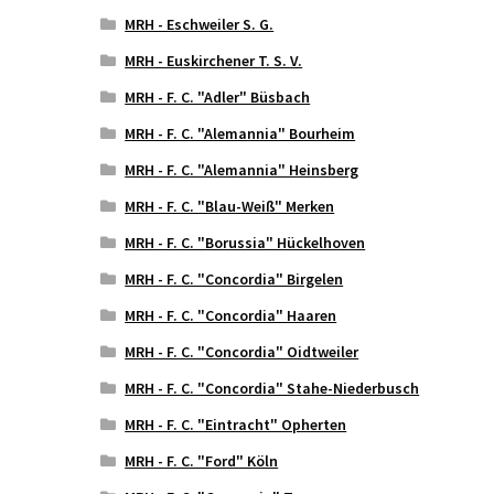
MRH - Eschweiler S. G.
MRH - Euskirchener T. S. V.
MRH - F. C. "Adler" Büsbach
MRH - F. C. "Alemannia" Bourheim
MRH - F. C. "Alemannia" Heinsberg
MRH - F. C. "Blau-Weiß" Merken
MRH - F. C. "Borussia" Hückelhoven
MRH - F. C. "Concordia" Birgelen
MRH - F. C. "Concordia" Haaren
MRH - F. C. "Concordia" Oidtweiler
MRH - F. C. "Concordia" Stahe-Niederbusch
MRH - F. C. "Eintracht" Opherten
MRH - F. C. "Ford" Köln