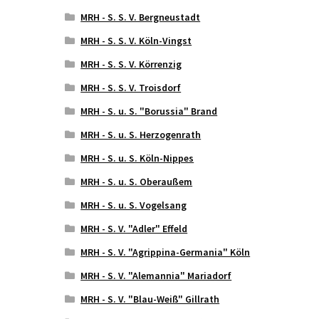
MRH - S. S. V. Bergneustadt
MRH - S. S. V. Köln-Vingst
MRH - S. S. V. Körrenzig
MRH - S. S. V. Troisdorf
MRH - S. u. S. "Borussia" Brand
MRH - S. u. S. Herzogenrath
MRH - S. u. S. Köln-Nippes
MRH - S. u. S. Oberaußem
MRH - S. u. S. Vogelsang
MRH - S. V. "Adler" Effeld
MRH - S. V. "Agrippina-Germania" Köln
MRH - S. V. "Alemannia" Mariadorf
MRH - S. V. "Blau-Weiß" Gillrath