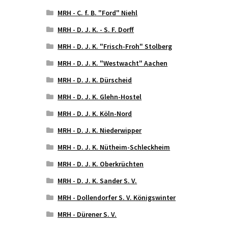
MRH - C. f. B. "Ford" Niehl
MRH - D. J. K. - S. F. Dorff
MRH - D. J. K. "Frisch-Froh" Stolberg
MRH - D. J. K. "Westwacht" Aachen
MRH - D. J. K. Dürscheid
MRH - D. J. K. Glehn-Hostel
MRH - D. J. K. Köln-Nord
MRH - D. J. K. Niederwipper
MRH - D. J. K. Nütheim-Schleckheim
MRH - D. J. K. Oberkrüchten
MRH - D. J. K. Sander S. V.
MRH - Dollendorfer S. V. Königswinter
MRH - Dürener S. V.