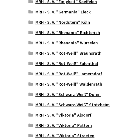
MRH - S. V. "Einigkeit" Saeffelen
MRH - S. V. "Germania" Lieck
MRH - S. V. "Nordstern" Köln
MRH - S. V. "Rhenania" Richterich
MRH - S. V. "Rhenania" Würselen
MRH - S. V. "Rot-Weiß" Braunsrath
MRH - S. V. "Rot-Weiß" Eulenthal
MRH - S. V. "Rot-Weiß" Lamersdorf
MRH - S. V. "Rot-Weiß" Waldenrath
MRH - S. V. "Schwarz-Weiß" Düren
MRH - S. V. "Schwarz-Weiß" Stotzheim
MRH - S. V. "Viktoria" Alsdorf
MRH - S. V. "Viktoria" Pattern
MRH - S. V. "Viktoria" Straeten