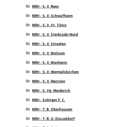
NRH - S. V. Rees
NRH - S. V. Schwafheim
NRH - S. V. St. Tönis
NRH - S. V. Sterkrade-Nord
NRH - S. V. Straelen
NRH - S. V. Walsum
NRH - S. V. Wanheim
NRH - S. V. Wermelskirchen
NRH - S. V. Wersten
NRH - S. Vg. Meiderich
NRH - Solinger F. C.
NRH - T. B. Oberhausen
NRH - T. R. U. Düsseldorf