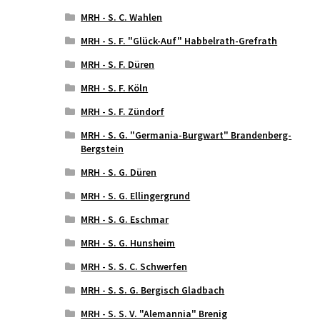
MRH - S. C. Wahlen
MRH - S. F. "Glück-Auf" Habbelrath-Grefrath
MRH - S. F. Düren
MRH - S. F. Köln
MRH - S. F. Zündorf
MRH - S. G. "Germania-Burgwart" Brandenberg-
Bergstein
MRH - S. G. Düren
MRH - S. G. Ellingergrund
MRH - S. G. Eschmar
MRH - S. G. Hunsheim
MRH - S. S. C. Schwerfen
MRH - S. S. G. Bergisch Gladbach
MRH - S. S. V. "Alemannia" Brenig