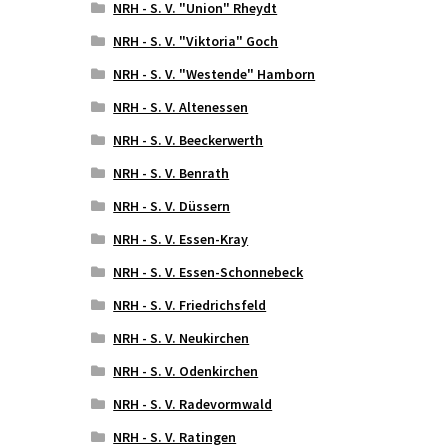
NRH - S. V. "Union" Rheydt
NRH - S. V. "Viktoria" Goch
NRH - S. V. "Westende" Hamborn
NRH - S. V. Altenessen
NRH - S. V. Beeckerwerth
NRH - S. V. Benrath
NRH - S. V. Düssern
NRH - S. V. Essen-Kray
NRH - S. V. Essen-Schonnebeck
NRH - S. V. Friedrichsfeld
NRH - S. V. Neukirchen
NRH - S. V. Odenkirchen
NRH - S. V. Radevormwald
NRH - S. V. Ratingen