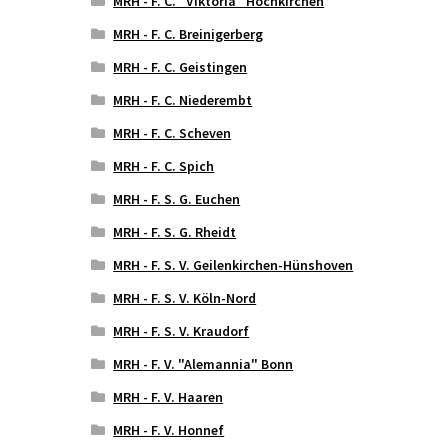
MRH - F. C. "Viktoria" Hochkirchen
MRH - F. C. Breinigerberg
MRH - F. C. Geistingen
MRH - F. C. Niederembt
MRH - F. C. Scheven
MRH - F. C. Spich
MRH - F. S. G. Euchen
MRH - F. S. G. Rheidt
MRH - F. S. V. Geilenkirchen-Hünshoven
MRH - F. S. V. Köln-Nord
MRH - F. S. V. Kraudorf
MRH - F. V. "Alemannia" Bonn
MRH - F. V. Haaren
MRH - F. V. Honnef