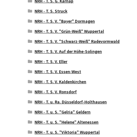
NRH - T. S. G. Karnap
NRH - T. S. Struck
NRH - T. S. V. "Bayer" Dormagen
NRH - T. S. V. "Grün-Weiß" Wuppertal
NRH - T. S. V. "Schwarz-Weiß" Radevormwald
NRH - T. S. V. Auf der Höhe-Solingen
NRH - T. S. V. Eller
NRH - T. S. V. Essen-West
NRH - T. S. V. Kaldenkirchen
NRH - T. S. V. Ronsdorf
NRH - T. u. Ra. Düsseldorf-Holthausen
NRH - T. u. S. "Gelria" Geldern
NRH - T. u. S. "Helene" Altenessen
NRH - T. u. S. "Viktoria" Wuppertal