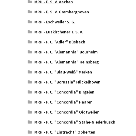
MRH - E. S. V. Aachen
MRH - E. S. V. Gremberghoven
MRH - Eschweiler S. G.
MRH - Euskirchener T. S. V.
MRH - F. C. "Adler" Büsbach
MRH - F. C. "Alemannia" Bourheim
MRH - F. C. "Alemannia" Heinsberg
MRH - F. C. "Blau-Weiß" Merken
MRH - F. C. "Borussia" Hückelhoven
MRH - F. C. "Concordia" Birgelen
MRH - F. C. "Concordia" Haaren
MRH - F. C. "Concordia" Oidtweiler
MRH - F. C. "Concordia" Stahe-Niederbusch
MRH - F. C. "Eintracht" Opherten