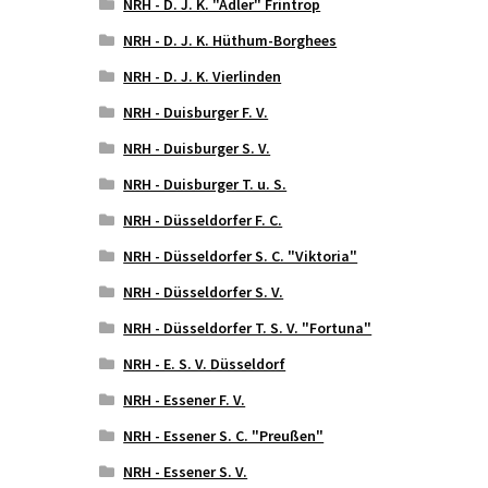
NRH - D. J. K. "Adler" Frintrop
NRH - D. J. K. Hüthum-Borghees
NRH - D. J. K. Vierlinden
NRH - Duisburger F. V.
NRH - Duisburger S. V.
NRH - Duisburger T. u. S.
NRH - Düsseldorfer F. C.
NRH - Düsseldorfer S. C. "Viktoria"
NRH - Düsseldorfer S. V.
NRH - Düsseldorfer T. S. V. "Fortuna"
NRH - E. S. V. Düsseldorf
NRH - Essener F. V.
NRH - Essener S. C. "Preußen"
NRH - Essener S. V.