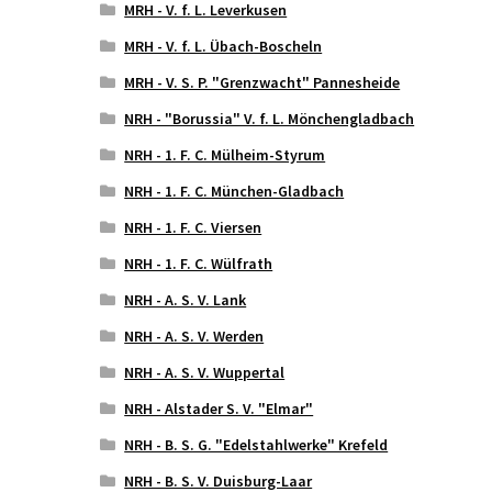
MRH - V. f. L. Leverkusen
MRH - V. f. L. Übach-Boscheln
MRH - V. S. P. "Grenzwacht" Pannesheide
NRH - "Borussia" V. f. L. Mönchengladbach
NRH - 1. F. C. Mülheim-Styrum
NRH - 1. F. C. München-Gladbach
NRH - 1. F. C. Viersen
NRH - 1. F. C. Wülfrath
NRH - A. S. V. Lank
NRH - A. S. V. Werden
NRH - A. S. V. Wuppertal
NRH - Alstader S. V. "Elmar"
NRH - B. S. G. "Edelstahlwerke" Krefeld
NRH - B. S. V. Duisburg-Laar