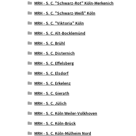
MRH - S. C. "Schwarz-Rot" Köln-Merkenich
MRH - S. C. "Schwarz-Weiß" Köln
MRH - S. C. "Viktoria" Köln
MRH - S. C. Alt-Bocklemünd
MRH - S. C. Brühl
MRH - S. C. Disternich
MRH - S. C. Effelsberg
MRH - S. C. Elsdorf
MRH - S. C. Erkelenz
MRH - S. C. Gierath
MRH - S. C. Jülich
MRH - S. C. Köln Weiler-Volkhoven
MRH - S. C. Köln-Brück
MRH - S. C. Köln-Mülheim Nord