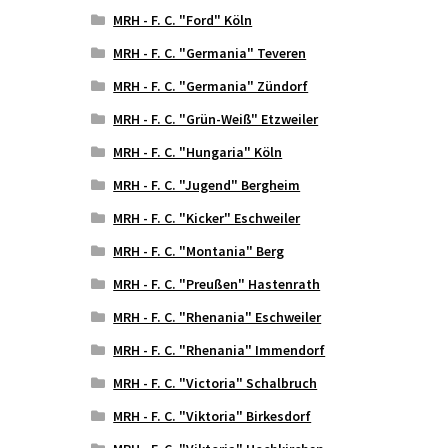
MRH - F. C. "Ford" Köln
MRH - F. C. "Germania" Teveren
MRH - F. C. "Germania" Zündorf
MRH - F. C. "Grün-Weiß" Etzweiler
MRH - F. C. "Hungaria" Köln
MRH - F. C. "Jugend" Bergheim
MRH - F. C. "Kicker" Eschweiler
MRH - F. C. "Montania" Berg
MRH - F. C. "Preußen" Hastenrath
MRH - F. C. "Rhenania" Eschweiler
MRH - F. C. "Rhenania" Immendorf
MRH - F. C. "Victoria" Schalbruch
MRH - F. C. "Viktoria" Birkesdorf