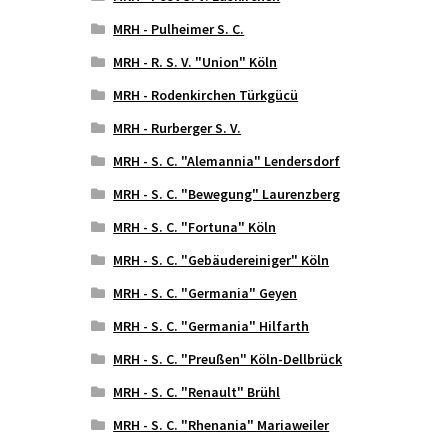
MRH - Pulheimer S. C.
MRH - R. S. V. "Union" Köln
MRH - Rodenkirchen Türkgücü
MRH - Rurberger S. V.
MRH - S. C. "Alemannia" Lendersdorf
MRH - S. C. "Bewegung" Laurenzberg
MRH - S. C. "Fortuna" Köln
MRH - S. C. "Gebäudereiniger" Köln
MRH - S. C. "Germania" Geyen
MRH - S. C. "Germania" Hilfarth
MRH - S. C. "Preußen" Köln-Dellbrück
MRH - S. C. "Renault" Brühl
MRH - S. C. "Rhenania" Mariaweiler