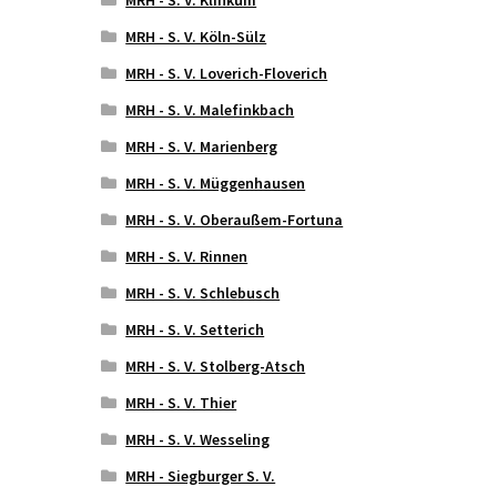
MRH - S. V. Köln-Sülz
MRH - S. V. Loverich-Floverich
MRH - S. V. Malefinkbach
MRH - S. V. Marienberg
MRH - S. V. Müggenhausen
MRH - S. V. Oberaußem-Fortuna
MRH - S. V. Rinnen
MRH - S. V. Schlebusch
MRH - S. V. Setterich
MRH - S. V. Stolberg-Atsch
MRH - S. V. Thier
MRH - S. V. Wesseling
MRH - Siegburger S. V.