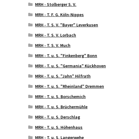
MRH - Stolberger S. V.
MRH - T. F. G. Köln-Nippes
MRH - T. S. V. "Bayer" Leverkusen
MRH - T. S. V. Lorbach
MRH - T. S. V. Much
MRH - T. u. S. "Finkenberg" Bonn
MRH - T. u. S. "Germania" Kückhoven
MRH - T. u. S. "Jahn" Hilfrath
MRH - T. u. S. "Rheinland" Dremmen
MRH - T. u. S. Borschemich
MRH - T. u. S. Brüchermühle
MRH - T. u. S. Derschlag
MRH - T. u. S. Höhenhaus
MRH - T. u. S. Langerwehe