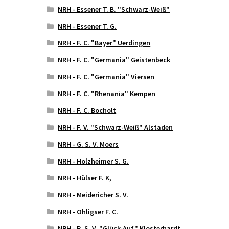
NRH - Essener T. B. "Schwarz-Weiß"
NRH - Essener T. G.
NRH - F. C. "Bayer" Uerdingen
NRH - F. C. "Germania" Geistenbeck
NRH - F. C. "Germania" Viersen
NRH - F. C. "Rhenania" Kempen
NRH - F. C. Bocholt
NRH - F. V. "Schwarz-Weiß" Alstaden
NRH - G. S. V. Moers
NRH - Holzheimer S. G.
NRH - Hülser F. K,
NRH - Meidericher S. V.
NRH - Ohligser F. C.
NRH - R. S. V. "Glück-Auf" Klosterhardt