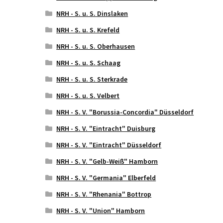
NRH - S. u. S. Dinslaken
NRH - S. u. S. Krefeld
NRH - S. u. S. Oberhausen
NRH - S. u. S. Schaag
NRH - S. u. S. Sterkrade
NRH - S. u. S. Velbert
NRH - S. V. "Borussia-Concordia" Düsseldorf
NRH - S. V. "Eintracht" Duisburg
NRH - S. V. "Eintracht" Düsseldorf
NRH - S. V. "Gelb-Weiß" Hamborn
NRH - S. V. "Germania" Elberfeld
NRH - S. V. "Rhenania" Bottrop
NRH - S. V. "Union" Hamborn