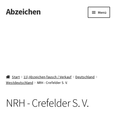
Abzeichen
Zur
Zum
Menü
Navigation
Inhalt
springen
springen
Startseite
Abzeichen
Kontakt
Start
11) Abzeichen-Tausch / Verkauf
Deutschland
Westdeutschland
NRH - Crefelder S. V.
NRH - Crefelder S. V.