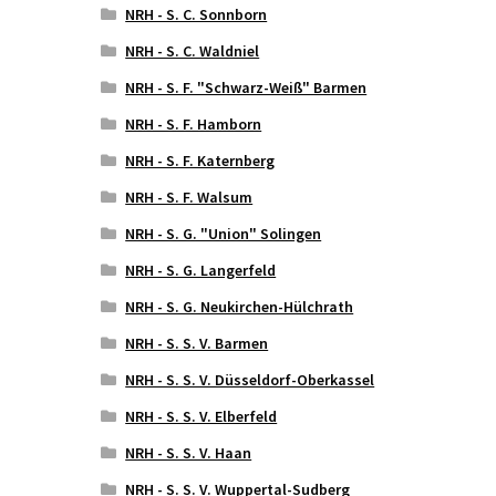
NRH - S. C. Sonnborn
NRH - S. C. Waldniel
NRH - S. F. "Schwarz-Weiß" Barmen
NRH - S. F. Hamborn
NRH - S. F. Katernberg
NRH - S. F. Walsum
NRH - S. G. "Union" Solingen
NRH - S. G. Langerfeld
NRH - S. G. Neukirchen-Hülchrath
NRH - S. S. V. Barmen
NRH - S. S. V. Düsseldorf-Oberkassel
NRH - S. S. V. Elberfeld
NRH - S. S. V. Haan
NRH - S. S. V. Wuppertal-Sudberg