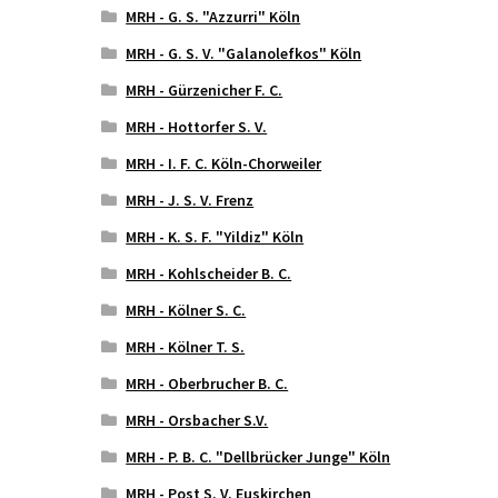
MRH - G. S. "Azzurri" Köln
MRH - G. S. V. "Galanolefkos" Köln
MRH - Gürzenicher F. C.
MRH - Hottorfer S. V.
MRH - I. F. C. Köln-Chorweiler
MRH - J. S. V. Frenz
MRH - K. S. F. "Yildiz" Köln
MRH - Kohlscheider B. C.
MRH - Kölner S. C.
MRH - Kölner T. S.
MRH - Oberbrucher B. C.
MRH - Orsbacher S.V.
MRH - P. B. C. "Dellbrücker Junge" Köln
MRH - Post S. V. Euskirchen