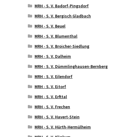
MRH - S. V. Badorf-Pingsdorf
MRH - S. V. Bergisch Gladbach
MRH - S. V. Beuel
MRH - S. V. Blumenthal
MRH - S. V. Broicher-Siedlung
MRH - S. V. Dalheim
MRH - S. V. Dümmlinghausen-Bernberg
MRH - S. V. Eilendorf
MRH - S. V. Eitorf
MRH - S. V. Erfttal
MRH - S. V. Frechen
MRH - S. V. Havert-Stein
MRH - S. V. Hürth-Hermülheim
MRH - S. V. Klinkum