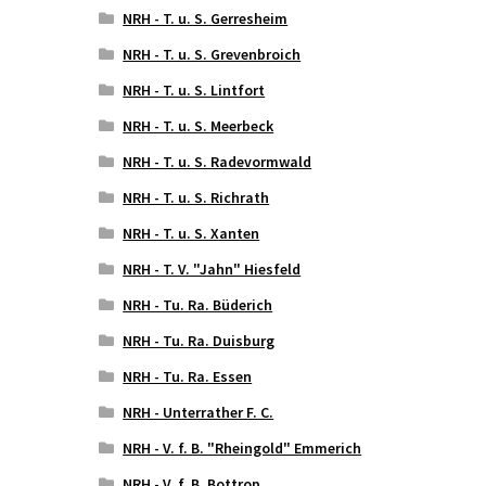
NRH - T. u. S. Gerresheim
NRH - T. u. S. Grevenbroich
NRH - T. u. S. Lintfort
NRH - T. u. S. Meerbeck
NRH - T. u. S. Radevormwald
NRH - T. u. S. Richrath
NRH - T. u. S. Xanten
NRH - T. V. "Jahn" Hiesfeld
NRH - Tu. Ra. Büderich
NRH - Tu. Ra. Duisburg
NRH - Tu. Ra. Essen
NRH - Unterrather F. C.
NRH - V. f. B. "Rheingold" Emmerich
NRH - V. f. B. Bottrop