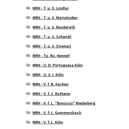
MRH - T. u. S. Lindlar
MRH - T. u. S. Marialinden
MRH - T. u. S. Randerath
MRH - T. u. S. Schmidt
MRH - T. u. S. Strempt
MRH - Tu. Ra. Hennef
MRH - U. D. Portuguesa Köln
MRH - U. S. I. Köln
MRH - V. f. B. Aachen
MRH - V. f. J. Ratheim
MRH - V. f. L. "Borussia" Niederberg
MRH - V. f. L. Gummersbach
MRH - V. f. L. Köln