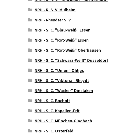
NRH - R. S. V. Mülheim
NRH - Rheydter S. V.
NRH - S. C. "Blau-Weiß" Essen
NRH - S. C. "Rot-Weiß" Essen
NRH - S. C. "Rot-Weiß" Oberhausen
NRH - S. C. "Schwarz-Weiß" Düsseldorf
NRH - S. C. "Union" Ohligs
NRH - S. C. "Viktoria" Rheydt
NRH - S. C. "Wacker" Dinslaken
NRH - S. C. Bocholt
NRH - S. C. Kapellen-Erft
NRH - S. C. München-Gladbach
NRH - S. C. Osterfeld