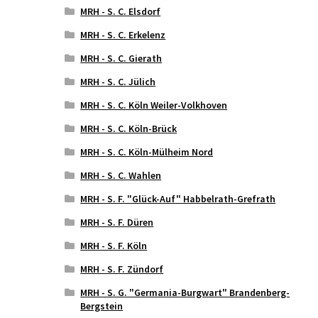
MRH - S. C. Elsdorf
MRH - S. C. Erkelenz
MRH - S. C. Gierath
MRH - S. C. Jülich
MRH - S. C. Köln Weiler-Volkhoven
MRH - S. C. Köln-Brück
MRH - S. C. Köln-Mülheim Nord
MRH - S. C. Wahlen
MRH - S. F. "Glück-Auf" Habbelrath-Grefrath
MRH - S. F. Düren
MRH - S. F. Köln
MRH - S. F. Zündorf
MRH - S. G. "Germania-Burgwart" Brandenberg-
Bergstein