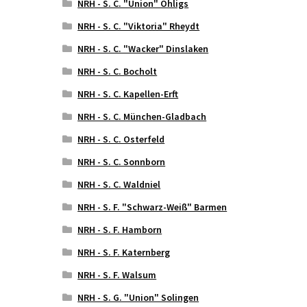
NRH - S. C. "Union" Ohligs
NRH - S. C. "Viktoria" Rheydt
NRH - S. C. "Wacker" Dinslaken
NRH - S. C. Bocholt
NRH - S. C. Kapellen-Erft
NRH - S. C. München-Gladbach
NRH - S. C. Osterfeld
NRH - S. C. Sonnborn
NRH - S. C. Waldniel
NRH - S. F. "Schwarz-Weiß" Barmen
NRH - S. F. Hamborn
NRH - S. F. Katernberg
NRH - S. F. Walsum
NRH - S. G. "Union" Solingen