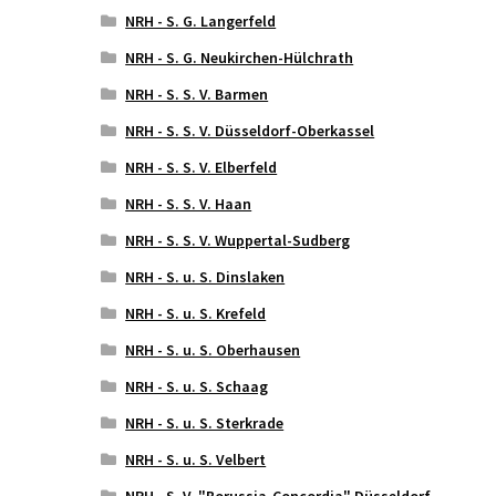
NRH - S. G. Langerfeld
NRH - S. G. Neukirchen-Hülchrath
NRH - S. S. V. Barmen
NRH - S. S. V. Düsseldorf-Oberkassel
NRH - S. S. V. Elberfeld
NRH - S. S. V. Haan
NRH - S. S. V. Wuppertal-Sudberg
NRH - S. u. S. Dinslaken
NRH - S. u. S. Krefeld
NRH - S. u. S. Oberhausen
NRH - S. u. S. Schaag
NRH - S. u. S. Sterkrade
NRH - S. u. S. Velbert
NRH - S. V. "Borussia-Concordia" Düsseldorf