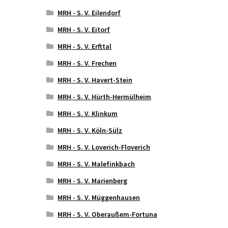
MRH - S. V. Eilendorf
MRH - S. V. Eitorf
MRH - S. V. Erfttal
MRH - S. V. Frechen
MRH - S. V. Havert-Stein
MRH - S. V. Hürth-Hermülheim
MRH - S. V. Klinkum
MRH - S. V. Köln-Sülz
MRH - S. V. Loverich-Floverich
MRH - S. V. Malefinkbach
MRH - S. V. Marienberg
MRH - S. V. Müggenhausen
MRH - S. V. Oberaußem-Fortuna