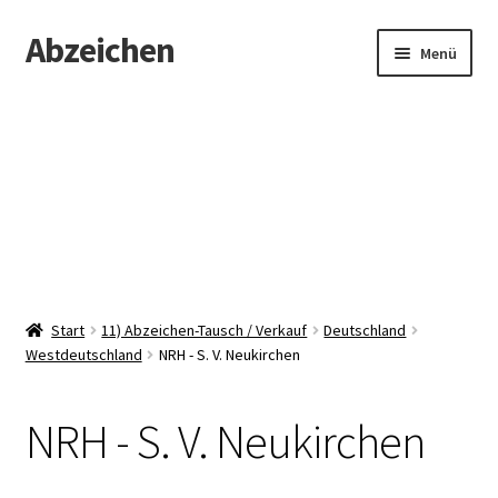
Abzeichen
Zur
Zum
Menü
Navigation
Inhalt
springen
springen
Startseite
Abzeichen
Kontakt
Start
11) Abzeichen-Tausch / Verkauf
Deutschland
Westdeutschland
NRH - S. V. Neukirchen
NRH - S. V. Neukirchen