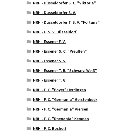
NRH - Düsseldorfer S. C. "Viktoria"
NRH - Düsseldorfer S. V.
NRH - Düsseldorfer T. S. V. "Fortuna"
NRH - E. S. V. Düsseldorf
NRH - Essener F. V.
NRH - Essener S. C. "Preußen"
NRH - Essener S. V.
NRH - Essener T. B. "Schwarz-Weiß"
NRH - Essener T. G.
NRH - F. C. "Bayer" Uerdingen
NRH - F. C. "Germania" Geistenbeck
NRH - F. C. "Germania" Viersen
NRH - F. C. "Rhenania" Kempen
NRH - F. C. Bocholt