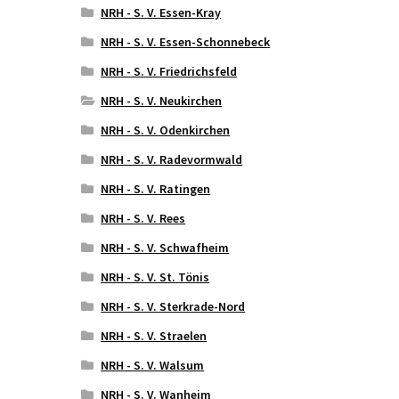
NRH - S. V. Essen-Kray
NRH - S. V. Essen-Schonnebeck
NRH - S. V. Friedrichsfeld
NRH - S. V. Neukirchen
NRH - S. V. Odenkirchen
NRH - S. V. Radevormwald
NRH - S. V. Ratingen
NRH - S. V. Rees
NRH - S. V. Schwafheim
NRH - S. V. St. Tönis
NRH - S. V. Sterkrade-Nord
NRH - S. V. Straelen
NRH - S. V. Walsum
NRH - S. V. Wanheim