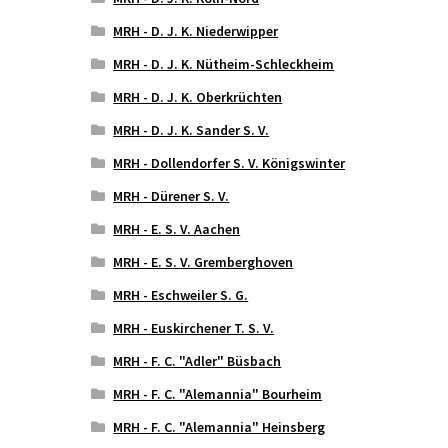
MRH - D. J. K. Niederwipper
MRH - D. J. K. Nütheim-Schleckheim
MRH - D. J. K. Oberkrüchten
MRH - D. J. K. Sander S. V.
MRH - Dollendorfer S. V. Königswinter
MRH - Dürener S. V.
MRH - E. S. V. Aachen
MRH - E. S. V. Gremberghoven
MRH - Eschweiler S. G.
MRH - Euskirchener T. S. V.
MRH - F. C. "Adler" Büsbach
MRH - F. C. "Alemannia" Bourheim
MRH - F. C. "Alemannia" Heinsberg