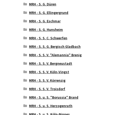
MRH - S. G. Düren
MRH - S. G. Ellingergrund
MRH - S. G. Eschmar
MRH - S. G. Hunsheim
MRH - S. S. C. Schwerfen
MRH - S. S. G. Bergisch Gladbach
MRH - S. S. V. "Alemannia" Brenig
MRH - S. S. V. Bergneustadt
MRH - S. S. V. Köln-Vingst
MRH - S. S. V. Körrenzig
MRH - S. S. V. Troisdorf
MRH - S. u. S. "Borussia" Brand
MRH - S. u. S. Herzogenrath
MRH - S. u. S. Köln-Nippes