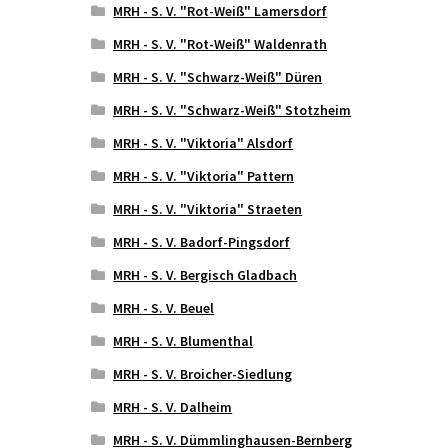
MRH - S. V. "Rot-Weiß" Lamersdorf
MRH - S. V. "Rot-Weiß" Waldenrath
MRH - S. V. "Schwarz-Weiß" Düren
MRH - S. V. "Schwarz-Weiß" Stotzheim
MRH - S. V. "Viktoria" Alsdorf
MRH - S. V. "Viktoria" Pattern
MRH - S. V. "Viktoria" Straeten
MRH - S. V. Badorf-Pingsdorf
MRH - S. V. Bergisch Gladbach
MRH - S. V. Beuel
MRH - S. V. Blumenthal
MRH - S. V. Broicher-Siedlung
MRH - S. V. Dalheim
MRH - S. V. Dümmlinghausen-Bernberg