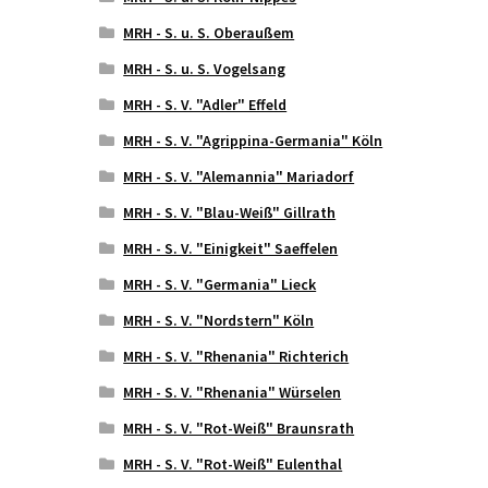
MRH - S. u. S. Oberaußem
MRH - S. u. S. Vogelsang
MRH - S. V. "Adler" Effeld
MRH - S. V. "Agrippina-Germania" Köln
MRH - S. V. "Alemannia" Mariadorf
MRH - S. V. "Blau-Weiß" Gillrath
MRH - S. V. "Einigkeit" Saeffelen
MRH - S. V. "Germania" Lieck
MRH - S. V. "Nordstern" Köln
MRH - S. V. "Rhenania" Richterich
MRH - S. V. "Rhenania" Würselen
MRH - S. V. "Rot-Weiß" Braunsrath
MRH - S. V. "Rot-Weiß" Eulenthal