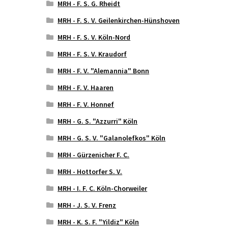
MRH - F. S. G. Rheidt
MRH - F. S. V. Geilenkirchen-Hünshoven
MRH - F. S. V. Köln-Nord
MRH - F. S. V. Kraudorf
MRH - F. V. "Alemannia" Bonn
MRH - F. V. Haaren
MRH - F. V. Honnef
MRH - G. S. "Azzurri" Köln
MRH - G. S. V. "Galanolefkos" Köln
MRH - Gürzenicher F. C.
MRH - Hottorfer S. V.
MRH - I. F. C. Köln-Chorweiler
MRH - J. S. V. Frenz
MRH - K. S. F. "Yildiz" Köln