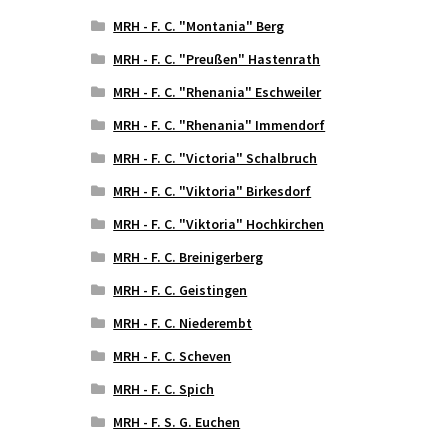
MRH - F. C. "Montania" Berg
MRH - F. C. "Preußen" Hastenrath
MRH - F. C. "Rhenania" Eschweiler
MRH - F. C. "Rhenania" Immendorf
MRH - F. C. "Victoria" Schalbruch
MRH - F. C. "Viktoria" Birkesdorf
MRH - F. C. "Viktoria" Hochkirchen
MRH - F. C. Breinigerberg
MRH - F. C. Geistingen
MRH - F. C. Niederembt
MRH - F. C. Scheven
MRH - F. C. Spich
MRH - F. S. G. Euchen