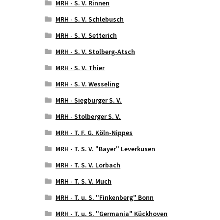
MRH - S. V. Rinnen
MRH - S. V. Schlebusch
MRH - S. V. Setterich
MRH - S. V. Stolberg-Atsch
MRH - S. V. Thier
MRH - S. V. Wesseling
MRH - Siegburger S. V.
MRH - Stolberger S. V.
MRH - T. F. G. Köln-Nippes
MRH - T. S. V. "Bayer" Leverkusen
MRH - T. S. V. Lorbach
MRH - T. S. V. Much
MRH - T. u. S. "Finkenberg" Bonn
MRH - T. u. S. "Germania" Kückhoven