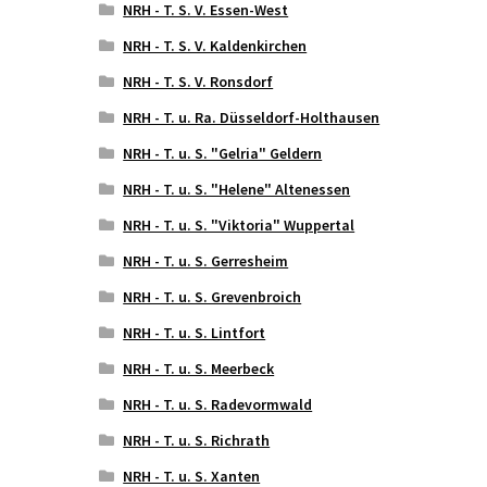
NRH - T. S. V. Essen-West
NRH - T. S. V. Kaldenkirchen
NRH - T. S. V. Ronsdorf
NRH - T. u. Ra. Düsseldorf-Holthausen
NRH - T. u. S. "Gelria" Geldern
NRH - T. u. S. "Helene" Altenessen
NRH - T. u. S. "Viktoria" Wuppertal
NRH - T. u. S. Gerresheim
NRH - T. u. S. Grevenbroich
NRH - T. u. S. Lintfort
NRH - T. u. S. Meerbeck
NRH - T. u. S. Radevormwald
NRH - T. u. S. Richrath
NRH - T. u. S. Xanten