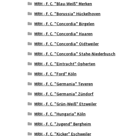
MRH - F. C. "Blau-Weiß" Merken
MRH - F. C. "Borussia" Hückelhoven
MRH - F. C. "Concordia" Birgelen
MRH - F. C. "Concordia" Haaren
MRH - F. C. "Concordia" Oidtweiler
MRH - F. C. "Concordia" Stahe-Niederbusch
MRH - F. C. "Eintracht" Opherten
MRH - F. C. "Ford" Köln
MRH - F. C. "Germania" Teveren
MRH - F. C. "Germania" Zündorf
MRH - F. C. "Grün-Weiß" Etzweiler
MRH - F. C. "Hungaria" Köln
MRH - F. C. "Jugend" Bergheim
MRH - F. C. "Kicker" Eschweiler