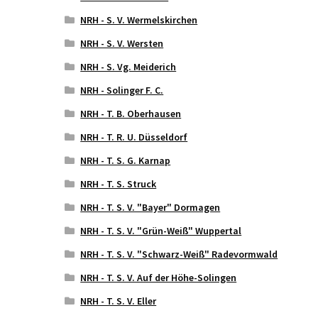
NRH - S. V. Wermelskirchen
NRH - S. V. Wersten
NRH - S. Vg. Meiderich
NRH - Solinger F. C.
NRH - T. B. Oberhausen
NRH - T. R. U. Düsseldorf
NRH - T. S. G. Karnap
NRH - T. S. Struck
NRH - T. S. V. "Bayer" Dormagen
NRH - T. S. V. "Grün-Weiß" Wuppertal
NRH - T. S. V. "Schwarz-Weiß" Radevormwald
NRH - T. S. V. Auf der Höhe-Solingen
NRH - T. S. V. Eller