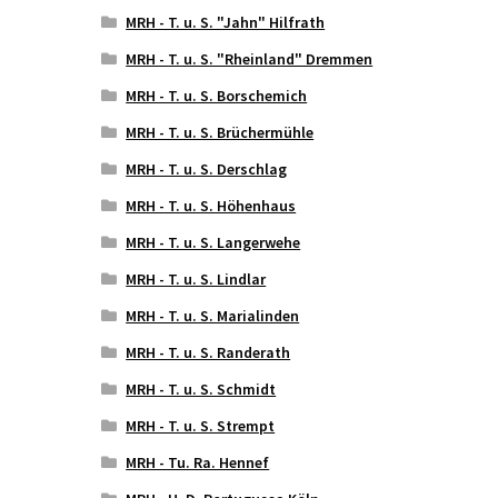
MRH - T. u. S. "Jahn" Hilfrath
MRH - T. u. S. "Rheinland" Dremmen
MRH - T. u. S. Borschemich
MRH - T. u. S. Brüchermühle
MRH - T. u. S. Derschlag
MRH - T. u. S. Höhenhaus
MRH - T. u. S. Langerwehe
MRH - T. u. S. Lindlar
MRH - T. u. S. Marialinden
MRH - T. u. S. Randerath
MRH - T. u. S. Schmidt
MRH - T. u. S. Strempt
MRH - Tu. Ra. Hennef