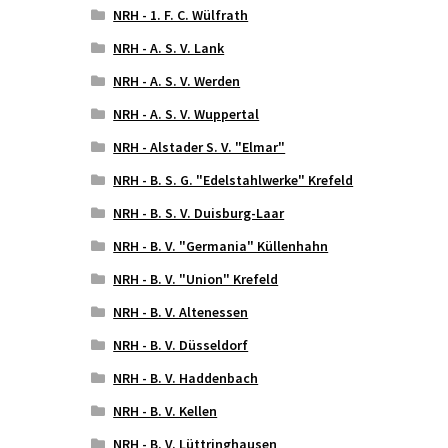
NRH - 1. F. C. Wülfrath
NRH - A. S. V. Lank
NRH - A. S. V. Werden
NRH - A. S. V. Wuppertal
NRH - Alstader S. V. "Elmar"
NRH - B. S. G. "Edelstahlwerke" Krefeld
NRH - B. S. V. Duisburg-Laar
NRH - B. V. "Germania" Küllenhahn
NRH - B. V. "Union" Krefeld
NRH - B. V. Altenessen
NRH - B. V. Düsseldorf
NRH - B. V. Haddenbach
NRH - B. V. Kellen
NRH - B. V. Lüttringhausen