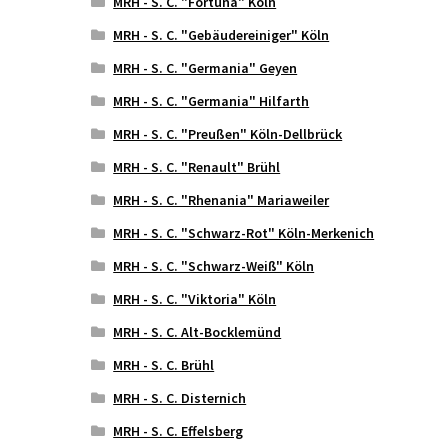
MRH - S. C. "Fortuna" Köln
MRH - S. C. "Gebäudereiniger" Köln
MRH - S. C. "Germania" Geyen
MRH - S. C. "Germania" Hilfarth
MRH - S. C. "Preußen" Köln-Dellbrück
MRH - S. C. "Renault" Brühl
MRH - S. C. "Rhenania" Mariaweiler
MRH - S. C. "Schwarz-Rot" Köln-Merkenich
MRH - S. C. "Schwarz-Weiß" Köln
MRH - S. C. "Viktoria" Köln
MRH - S. C. Alt-Bocklemünd
MRH - S. C. Brühl
MRH - S. C. Disternich
MRH - S. C. Effelsberg