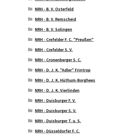
NRH - B. V. Osterfeld
NRH - B. V. Remscheid
NRH - B. V. Solingen
NRH - Crefelder F. C. "Preußen"
NRH - Crefelder S. V.
NRH - Cronenberger S. C.
NRH - D. J. K. "Adler" Frintrop
NRH - D. J. K. Hüthum-Borghees
NRH - D. J. K. Vierlinden
NRH - Duisburger F. V.
NRH - Duisburger S. V.
NRH - Duisburger T. u. S.
NRH - Düsseldorfer F. C.