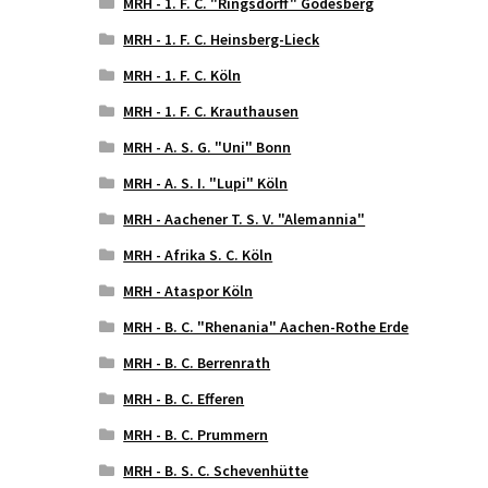
MRH - 1. F. C. "Ringsdorff" Godesberg
MRH - 1. F. C. Heinsberg-Lieck
MRH - 1. F. C. Köln
MRH - 1. F. C. Krauthausen
MRH - A. S. G. "Uni" Bonn
MRH - A. S. I. "Lupi" Köln
MRH - Aachener T. S. V. "Alemannia"
MRH - Afrika S. C. Köln
MRH - Ataspor Köln
MRH - B. C. "Rhenania" Aachen-Rothe Erde
MRH - B. C. Berrenrath
MRH - B. C. Efferen
MRH - B. C. Prummern
MRH - B. S. C. Schevenhütte