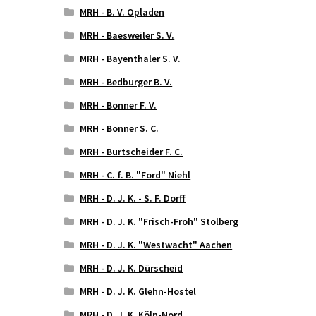
MRH - B. V. Opladen
MRH - Baesweiler S. V.
MRH - Bayenthaler S. V.
MRH - Bedburger B. V.
MRH - Bonner F. V.
MRH - Bonner S. C.
MRH - Burtscheider F. C.
MRH - C. f. B. "Ford" Niehl
MRH - D. J. K. - S. F. Dorff
MRH - D. J. K. "Frisch-Froh" Stolberg
MRH - D. J. K. "Westwacht" Aachen
MRH - D. J. K. Dürscheid
MRH - D. J. K. Glehn-Hostel
MRH - D. J. K. Köln-Nord