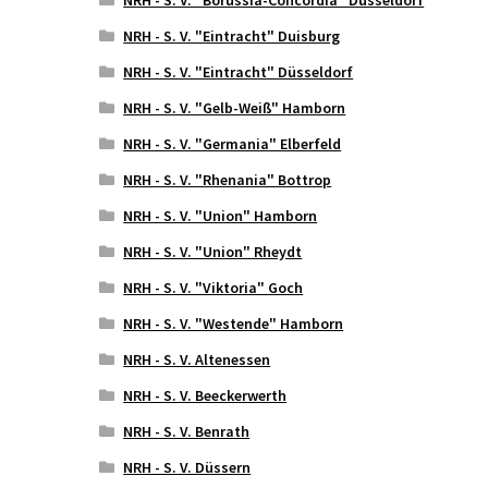
NRH - S. V. "Eintracht" Duisburg
NRH - S. V. "Eintracht" Düsseldorf
NRH - S. V. "Gelb-Weiß" Hamborn
NRH - S. V. "Germania" Elberfeld
NRH - S. V. "Rhenania" Bottrop
NRH - S. V. "Union" Hamborn
NRH - S. V. "Union" Rheydt
NRH - S. V. "Viktoria" Goch
NRH - S. V. "Westende" Hamborn
NRH - S. V. Altenessen
NRH - S. V. Beeckerwerth
NRH - S. V. Benrath
NRH - S. V. Düssern