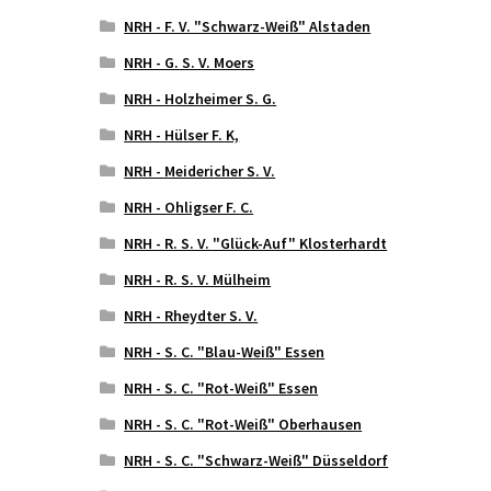
NRH - F. V. "Schwarz-Weiß" Alstaden
NRH - G. S. V. Moers
NRH - Holzheimer S. G.
NRH - Hülser F. K,
NRH - Meidericher S. V.
NRH - Ohligser F. C.
NRH - R. S. V. "Glück-Auf" Klosterhardt
NRH - R. S. V. Mülheim
NRH - Rheydter S. V.
NRH - S. C. "Blau-Weiß" Essen
NRH - S. C. "Rot-Weiß" Essen
NRH - S. C. "Rot-Weiß" Oberhausen
NRH - S. C. "Schwarz-Weiß" Düsseldorf