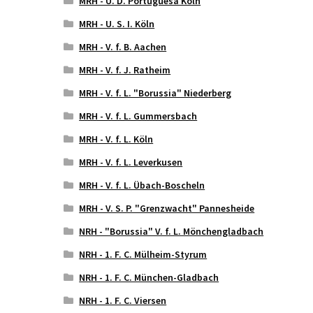
MRH - U. D. Portuguesa Köln
MRH - U. S. I. Köln
MRH - V. f. B. Aachen
MRH - V. f. J. Ratheim
MRH - V. f. L. "Borussia" Niederberg
MRH - V. f. L. Gummersbach
MRH - V. f. L. Köln
MRH - V. f. L. Leverkusen
MRH - V. f. L. Übach-Boscheln
MRH - V. S. P. "Grenzwacht" Pannesheide
NRH - "Borussia" V. f. L. Mönchengladbach
NRH - 1. F. C. Mülheim-Styrum
NRH - 1. F. C. München-Gladbach
NRH - 1. F. C. Viersen