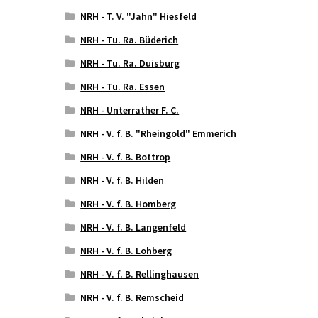
NRH - T. V. "Jahn" Hiesfeld
NRH - Tu. Ra. Büderich
NRH - Tu. Ra. Duisburg
NRH - Tu. Ra. Essen
NRH - Unterrather F. C.
NRH - V. f. B. "Rheingold" Emmerich
NRH - V. f. B. Bottrop
NRH - V. f. B. Hilden
NRH - V. f. B. Homberg
NRH - V. f. B. Langenfeld
NRH - V. f. B. Lohberg
NRH - V. f. B. Rellinghausen
NRH - V. f. B. Remscheid