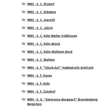
MRH - S. C. Elsdorf
MRH - S. C. Erkelenz
MRH - S. C. Gierath
MRH - S. C. Jülich
MRH - S. C. Köln Weiler-Volkhoven
MRH - S. C. Köln-Brück
MRH - S. C. Köln-Mülheim Nord
MRH - S. C. Wahlen
MRH - S. F. "Glück-Auf" Habbelrath-Grefrath
MRH - S. F. Düren
MRH - S. F. Köln
MRH - S. F. Zündorf
MRH - S. G. "Germania-Burgwart" Brandenberg-
Bergstein