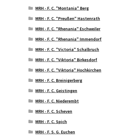
MRH - F. C. "Montania" Berg
MRH - F. C. "Preußen" Hastenrath
MRH - F. C. "Rhenania" Eschweiler
MRH - F. C. "Rhenania" Immendorf
MRH - F. C. "Victoria" Schalbruch
MRH - F. C. "Viktoria" Birkesdorf
MRH - F. C. "Viktoria" Hochkirchen
MRH - F. C. Breinigerberg
MRH - F. C. Geistingen
MRH - F. C. Niederembt
MRH - F. C. Scheven
MRH - F. C. Spich
MRH - F. S. G. Euchen