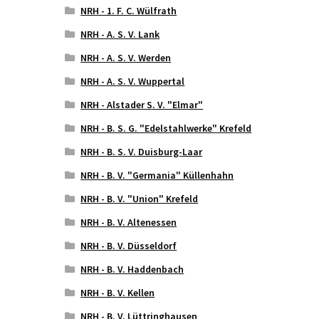
NRH - 1. F. C. Wülfrath
NRH - A. S. V. Lank
NRH - A. S. V. Werden
NRH - A. S. V. Wuppertal
NRH - Alstader S. V. "Elmar"
NRH - B. S. G. "Edelstahlwerke" Krefeld
NRH - B. S. V. Duisburg-Laar
NRH - B. V. "Germania" Küllenhahn
NRH - B. V. "Union" Krefeld
NRH - B. V. Altenessen
NRH - B. V. Düsseldorf
NRH - B. V. Haddenbach
NRH - B. V. Kellen
NRH - B. V. Lüttringhausen