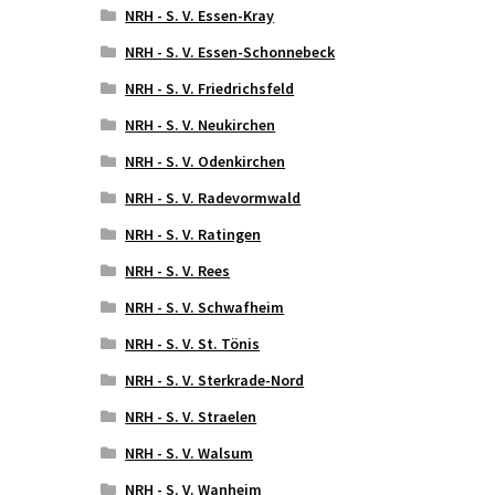
NRH - S. V. Essen-Kray
NRH - S. V. Essen-Schonnebeck
NRH - S. V. Friedrichsfeld
NRH - S. V. Neukirchen
NRH - S. V. Odenkirchen
NRH - S. V. Radevormwald
NRH - S. V. Ratingen
NRH - S. V. Rees
NRH - S. V. Schwafheim
NRH - S. V. St. Tönis
NRH - S. V. Sterkrade-Nord
NRH - S. V. Straelen
NRH - S. V. Walsum
NRH - S. V. Wanheim