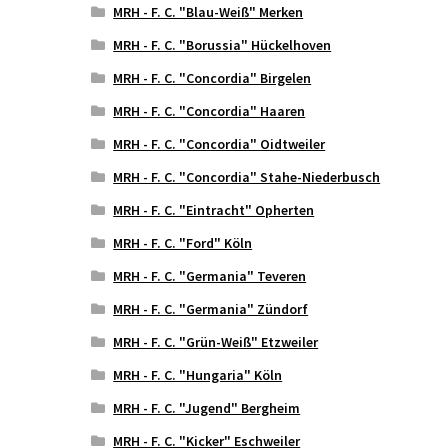
MRH - F. C. "Blau-Weiß" Merken
MRH - F. C. "Borussia" Hückelhoven
MRH - F. C. "Concordia" Birgelen
MRH - F. C. "Concordia" Haaren
MRH - F. C. "Concordia" Oidtweiler
MRH - F. C. "Concordia" Stahe-Niederbusch
MRH - F. C. "Eintracht" Opherten
MRH - F. C. "Ford" Köln
MRH - F. C. "Germania" Teveren
MRH - F. C. "Germania" Zündorf
MRH - F. C. "Grün-Weiß" Etzweiler
MRH - F. C. "Hungaria" Köln
MRH - F. C. "Jugend" Bergheim
MRH - F. C. "Kicker" Eschweiler