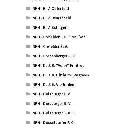
NRH - B. V. Osterfeld
NRH - B. V. Remscheid
NRH - B. V. Solingen
NRH - Crefelder F. C. "Preußen"
NRH - Crefelder S. V.
NRH - Cronenberger S. C.
NRH - D. J. K. "Adler" Frintrop
NRH - D. J. K. Hüthum-Borghees
NRH - D. J. K. Vierlinden
NRH - Duisburger F. V.
NRH - Duisburger S. V.
NRH - Duisburger T. u. S.
NRH - Düsseldorfer F. C.