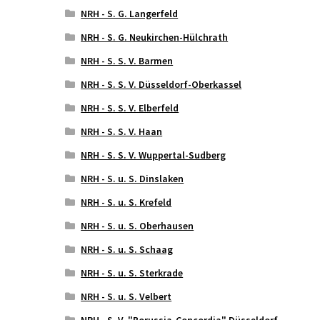
NRH - S. G. Langerfeld
NRH - S. G. Neukirchen-Hülchrath
NRH - S. S. V. Barmen
NRH - S. S. V. Düsseldorf-Oberkassel
NRH - S. S. V. Elberfeld
NRH - S. S. V. Haan
NRH - S. S. V. Wuppertal-Sudberg
NRH - S. u. S. Dinslaken
NRH - S. u. S. Krefeld
NRH - S. u. S. Oberhausen
NRH - S. u. S. Schaag
NRH - S. u. S. Sterkrade
NRH - S. u. S. Velbert
NRH - S. V. "Borussia-Concordia" Düsseldorf