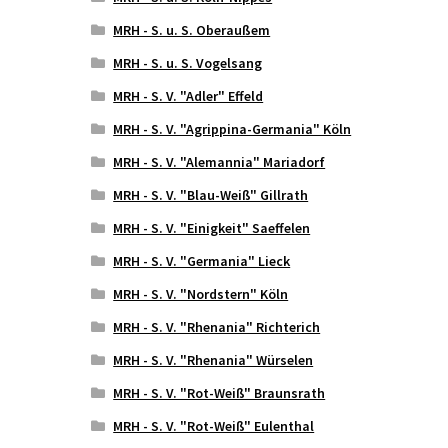
MRH - S. u. S. Oberaußem
MRH - S. u. S. Vogelsang
MRH - S. V. "Adler" Effeld
MRH - S. V. "Agrippina-Germania" Köln
MRH - S. V. "Alemannia" Mariadorf
MRH - S. V. "Blau-Weiß" Gillrath
MRH - S. V. "Einigkeit" Saeffelen
MRH - S. V. "Germania" Lieck
MRH - S. V. "Nordstern" Köln
MRH - S. V. "Rhenania" Richterich
MRH - S. V. "Rhenania" Würselen
MRH - S. V. "Rot-Weiß" Braunsrath
MRH - S. V. "Rot-Weiß" Eulenthal