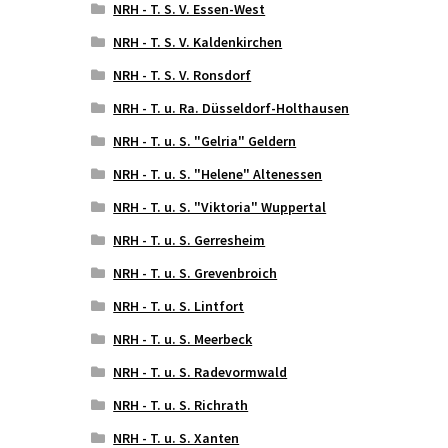
NRH - T. S. V. Essen-West
NRH - T. S. V. Kaldenkirchen
NRH - T. S. V. Ronsdorf
NRH - T. u. Ra. Düsseldorf-Holthausen
NRH - T. u. S. "Gelria" Geldern
NRH - T. u. S. "Helene" Altenessen
NRH - T. u. S. "Viktoria" Wuppertal
NRH - T. u. S. Gerresheim
NRH - T. u. S. Grevenbroich
NRH - T. u. S. Lintfort
NRH - T. u. S. Meerbeck
NRH - T. u. S. Radevormwald
NRH - T. u. S. Richrath
NRH - T. u. S. Xanten