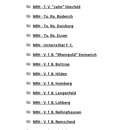
NRH - T. V. "Jahn" Hiesfeld
NRH - Tu. Ra. Büderich
NRH - Tu. Ra. Duisburg
NRH - Tu. Ra. Essen
NRH - Unterrather F. C.
NRH - V. f. B. "Rheingold" Emmerich
NRH - V. f. B. Bottrop
NRH - V. f. B. Hilden
NRH - V. f. B. Homberg
NRH - V. f. B. Langenfeld
NRH - V. f. B. Lohberg
NRH - V. f. B. Rellinghausen
NRH - V. f. B. Remscheid