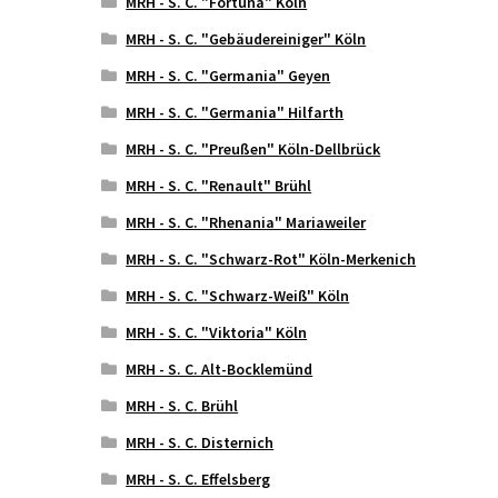
MRH - S. C. "Fortuna" Köln
MRH - S. C. "Gebäudereiniger" Köln
MRH - S. C. "Germania" Geyen
MRH - S. C. "Germania" Hilfarth
MRH - S. C. "Preußen" Köln-Dellbrück
MRH - S. C. "Renault" Brühl
MRH - S. C. "Rhenania" Mariaweiler
MRH - S. C. "Schwarz-Rot" Köln-Merkenich
MRH - S. C. "Schwarz-Weiß" Köln
MRH - S. C. "Viktoria" Köln
MRH - S. C. Alt-Bocklemünd
MRH - S. C. Brühl
MRH - S. C. Disternich
MRH - S. C. Effelsberg