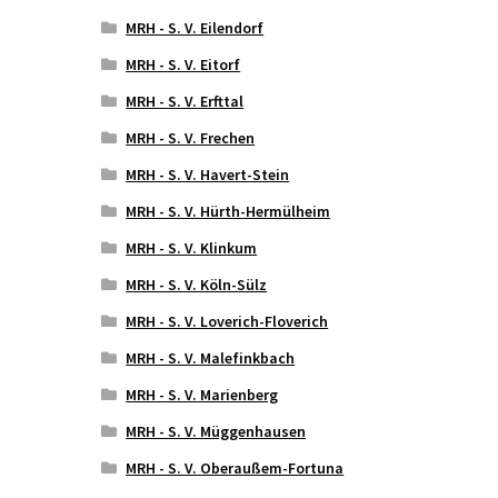
MRH - S. V. Eilendorf
MRH - S. V. Eitorf
MRH - S. V. Erfttal
MRH - S. V. Frechen
MRH - S. V. Havert-Stein
MRH - S. V. Hürth-Hermülheim
MRH - S. V. Klinkum
MRH - S. V. Köln-Sülz
MRH - S. V. Loverich-Floverich
MRH - S. V. Malefinkbach
MRH - S. V. Marienberg
MRH - S. V. Müggenhausen
MRH - S. V. Oberaußem-Fortuna