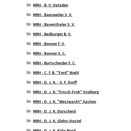
MRH - B. V. Opladen
MRH - Baesweiler S. V.
MRH - Bayenthaler S. V.
MRH - Bedburger B. V.
MRH - Bonner F. V.
MRH - Bonner S. C.
MRH - Burtscheider F. C.
MRH - C. f. B. "Ford" Niehl
MRH - D. J. K. - S. F. Dorff
MRH - D. J. K. "Frisch-Froh" Stolberg
MRH - D. J. K. "Westwacht" Aachen
MRH - D. J. K. Dürscheid
MRH - D. J. K. Glehn-Hostel
MRH - D. J. K. Köln-Nord