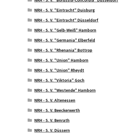
NRH - S. V. "Eintracht" Duisburg
NRH - S. V. "Eintracht" Düsseldorf
NRH - S. V. "Gelb-Weiß" Hamborn
NRH - S. V. "Germania" Elberfeld
NRH - S. V. "Rhenania" Bottrop
NRH - S. V. "Union" Hamborn
NRH - S. V. "Union" Rheydt
NRH - S. V. "Viktoria" Goch
NRH - S. V. "Westende" Hamborn
NRH - S. V. Altenessen
NRH - S. V. Beeckerwerth
NRH - S. V. Benrath
NRH - S. V. Düssern