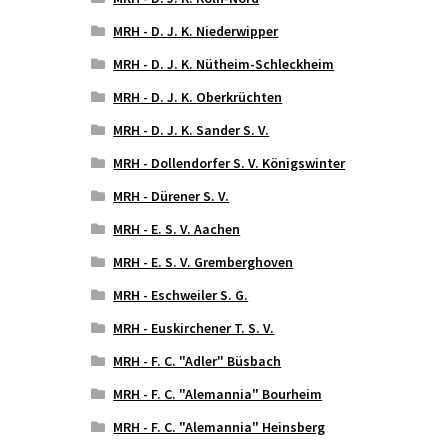
MRH - D. J. K. Niederwipper
MRH - D. J. K. Nütheim-Schleckheim
MRH - D. J. K. Oberkrüchten
MRH - D. J. K. Sander S. V.
MRH - Dollendorfer S. V. Königswinter
MRH - Dürener S. V.
MRH - E. S. V. Aachen
MRH - E. S. V. Gremberghoven
MRH - Eschweiler S. G.
MRH - Euskirchener T. S. V.
MRH - F. C. "Adler" Büsbach
MRH - F. C. "Alemannia" Bourheim
MRH - F. C. "Alemannia" Heinsberg