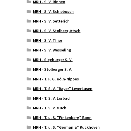
MRH - S. V. Rinnen
MRH - S. V. Schlebusch
MRH - S. V. Setterich
MRH - S. V. Stolberg-Atsch
MRH - S. V. Thier
MRH - S. V. Wesseling
MRH - Siegburger S. V.
MRH - Stolberger S. V.
MRH - T. F. G. Köln-Nippes
MRH - T. S. V. "Bayer" Leverkusen
MRH - T. S. V. Lorbach
MRH - T. S. V. Much
MRH - T. u. S. "Finkenberg" Bonn
MRH - T. u. S. "Germania" Kückhoven