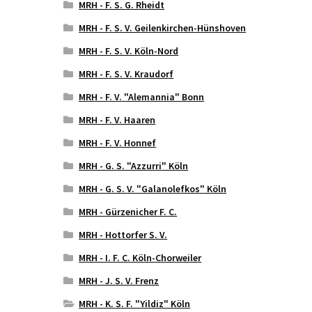
MRH - F. S. G. Rheidt
MRH - F. S. V. Geilenkirchen-Hünshoven
MRH - F. S. V. Köln-Nord
MRH - F. S. V. Kraudorf
MRH - F. V. "Alemannia" Bonn
MRH - F. V. Haaren
MRH - F. V. Honnef
MRH - G. S. "Azzurri" Köln
MRH - G. S. V. "Galanolefkos" Köln
MRH - Gürzenicher F. C.
MRH - Hottorfer S. V.
MRH - I. F. C. Köln-Chorweiler
MRH - J. S. V. Frenz
MRH - K. S. F. "Yildiz" Köln