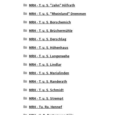
MRH - T. u. S. "Jahn" Hilfrath
MRH - T. u. S. "Rheinland" Dremmen
MRH - T. u. S. Borschemich
MRH - T. u. S. Brüchermühle
MRH - T. u. S. Derschlag
MRH - T. u. S. Höhenhaus
MRH - T. u. S. Langerwehe
MRH - T. u. S. Lindlar
MRH - T. u. S. Marialinden
MRH - T. u. S. Randerath
MRH - T. u. S. Schmidt
MRH - T. u. S. Strempt
MRH - Tu. Ra. Hennef