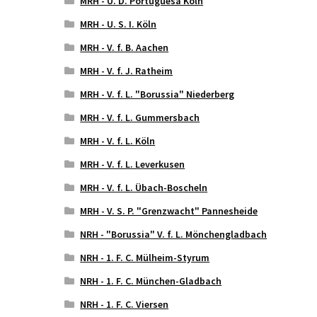
MRH - U. D. Portuguesa Köln
MRH - U. S. I. Köln
MRH - V. f. B. Aachen
MRH - V. f. J. Ratheim
MRH - V. f. L. "Borussia" Niederberg
MRH - V. f. L. Gummersbach
MRH - V. f. L. Köln
MRH - V. f. L. Leverkusen
MRH - V. f. L. Übach-Boscheln
MRH - V. S. P. "Grenzwacht" Pannesheide
NRH - "Borussia" V. f. L. Mönchengladbach
NRH - 1. F. C. Mülheim-Styrum
NRH - 1. F. C. München-Gladbach
NRH - 1. F. C. Viersen