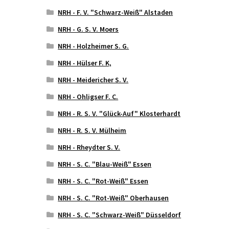
NRH - F. V. "Schwarz-Weiß" Alstaden
NRH - G. S. V. Moers
NRH - Holzheimer S. G.
NRH - Hülser F. K,
NRH - Meidericher S. V.
NRH - Ohligser F. C.
NRH - R. S. V. "Glück-Auf" Klosterhardt
NRH - R. S. V. Mülheim
NRH - Rheydter S. V.
NRH - S. C. "Blau-Weiß" Essen
NRH - S. C. "Rot-Weiß" Essen
NRH - S. C. "Rot-Weiß" Oberhausen
NRH - S. C. "Schwarz-Weiß" Düsseldorf