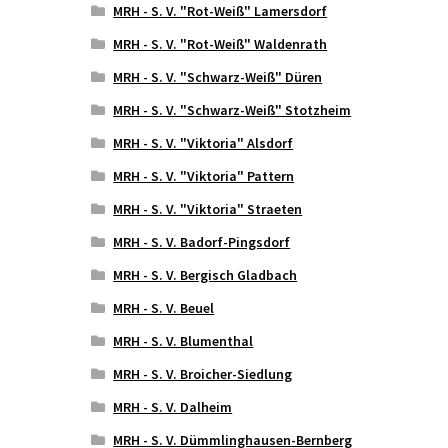
MRH - S. V. "Rot-Weiß" Lamersdorf
MRH - S. V. "Rot-Weiß" Waldenrath
MRH - S. V. "Schwarz-Weiß" Düren
MRH - S. V. "Schwarz-Weiß" Stotzheim
MRH - S. V. "Viktoria" Alsdorf
MRH - S. V. "Viktoria" Pattern
MRH - S. V. "Viktoria" Straeten
MRH - S. V. Badorf-Pingsdorf
MRH - S. V. Bergisch Gladbach
MRH - S. V. Beuel
MRH - S. V. Blumenthal
MRH - S. V. Broicher-Siedlung
MRH - S. V. Dalheim
MRH - S. V. Dümmlinghausen-Bernberg