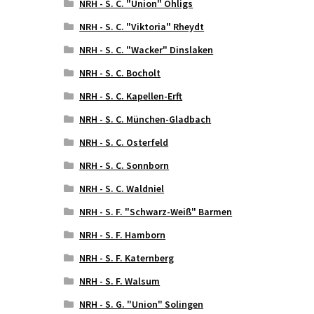
NRH - S. C. "Union" Ohligs
NRH - S. C. "Viktoria" Rheydt
NRH - S. C. "Wacker" Dinslaken
NRH - S. C. Bocholt
NRH - S. C. Kapellen-Erft
NRH - S. C. München-Gladbach
NRH - S. C. Osterfeld
NRH - S. C. Sonnborn
NRH - S. C. Waldniel
NRH - S. F. "Schwarz-Weiß" Barmen
NRH - S. F. Hamborn
NRH - S. F. Katernberg
NRH - S. F. Walsum
NRH - S. G. "Union" Solingen