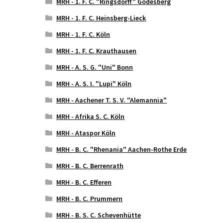
MRH - 1. F. C. "Ringsdorff" Godesberg
MRH - 1. F. C. Heinsberg-Lieck
MRH - 1. F. C. Köln
MRH - 1. F. C. Krauthausen
MRH - A. S. G. "Uni" Bonn
MRH - A. S. I. "Lupi" Köln
MRH - Aachener T. S. V. "Alemannia"
MRH - Afrika S. C. Köln
MRH - Ataspor Köln
MRH - B. C. "Rhenania" Aachen-Rothe Erde
MRH - B. C. Berrenrath
MRH - B. C. Efferen
MRH - B. C. Prummern
MRH - B. S. C. Schevenhütte