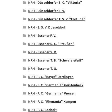
NRH - Düsseldorfer S. C. "Viktoria"
NRH - Düsseldorfer S. V.
NRH - Düsseldorfer T. S. V. "Fortuna"
NRH - E. S. V. Düsseldorf
NRH - Essener F. V.
NRH - Essener S. C. "Preußen"
NRH - Essener S. V.
NRH - Essener T. B. "Schwarz-Weiß"
NRH - Essener T. G.
NRH - F. C. "Bayer" Uerdingen
NRH - F. C. "Germania" Geistenbeck
NRH - F. C. "Germania" Viersen
NRH - F. C. "Rhenania" Kempen
NRH - F. C. Bocholt