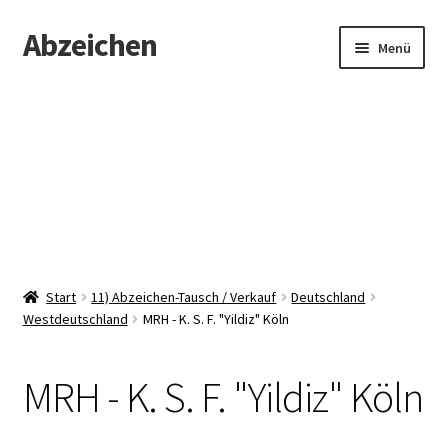
Abzeichen
Zur
Zum
Menü
Navigation
Inhalt
springen
springen
Startseite
Abzeichen
Kontakt
Start
11) Abzeichen-Tausch / Verkauf
Deutschland
Westdeutschland
MRH - K. S. F. "Yildiz" Köln
MRH - K. S. F. "Yildiz" Köln