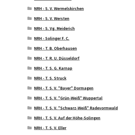
NRH - S. V. Wermelskirchen
NRH - S. V. Wersten
NRH - S. Vg. Meiderich
NRH - Solinger F. C.
NRH - T. B. Oberhausen
NRH - T. R. U. Düsseldorf
NRH - T. S. G. Karnap
NRH - T. S. Struck
NRH - T. S. V. "Bayer" Dormagen
NRH - T. S. V. "Grün-Weiß" Wuppertal
NRH - T. S. V. "Schwarz-Weiß" Radevormwald
NRH - T. S. V. Auf der Höhe-Solingen
NRH - T. S. V. Eller