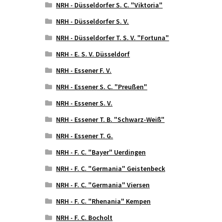
NRH - Düsseldorfer S. C. "Viktoria"
NRH - Düsseldorfer S. V.
NRH - Düsseldorfer T. S. V. "Fortuna"
NRH - E. S. V. Düsseldorf
NRH - Essener F. V.
NRH - Essener S. C. "Preußen"
NRH - Essener S. V.
NRH - Essener T. B. "Schwarz-Weiß"
NRH - Essener T. G.
NRH - F. C. "Bayer" Uerdingen
NRH - F. C. "Germania" Geistenbeck
NRH - F. C. "Germania" Viersen
NRH - F. C. "Rhenania" Kempen
NRH - F. C. Bocholt