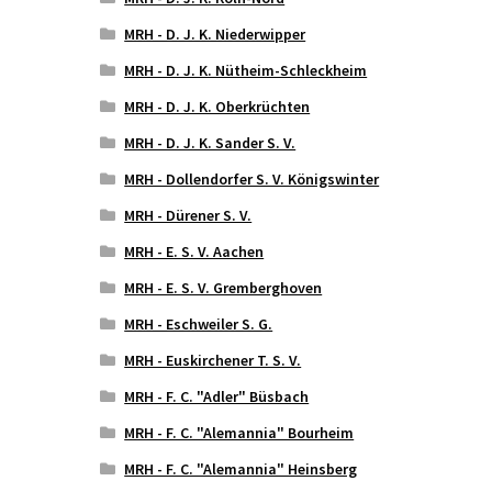
MRH - D. J. K. Niederwipper
MRH - D. J. K. Nütheim-Schleckheim
MRH - D. J. K. Oberkrüchten
MRH - D. J. K. Sander S. V.
MRH - Dollendorfer S. V. Königswinter
MRH - Dürener S. V.
MRH - E. S. V. Aachen
MRH - E. S. V. Gremberghoven
MRH - Eschweiler S. G.
MRH - Euskirchener T. S. V.
MRH - F. C. "Adler" Büsbach
MRH - F. C. "Alemannia" Bourheim
MRH - F. C. "Alemannia" Heinsberg