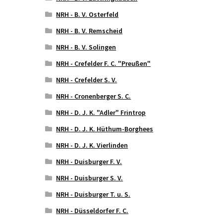
NRH - B. V. Osterfeld
NRH - B. V. Remscheid
NRH - B. V. Solingen
NRH - Crefelder F. C. "Preußen"
NRH - Crefelder S. V.
NRH - Cronenberger S. C.
NRH - D. J. K. "Adler" Frintrop
NRH - D. J. K. Hüthum-Borghees
NRH - D. J. K. Vierlinden
NRH - Duisburger F. V.
NRH - Duisburger S. V.
NRH - Duisburger T. u. S.
NRH - Düsseldorfer F. C.