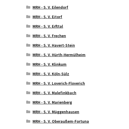
MRH - S. V. Eilendorf
MRH - S. V. Eitorf
MRH - S. V. Erfttal
MRH - S. V. Frechen
MRH - S. V. Havert-Stein
MRH - S. V. Hürth-Hermülheim
MRH - S. V. Klinkum
MRH - S. V. Köln-Sülz
MRH - S. V. Loverich-Floverich
MRH - S. V. Malefinkbach
MRH - S. V. Marienberg
MRH - S. V. Müggenhausen
MRH - S. V. Oberaußem-Fortuna