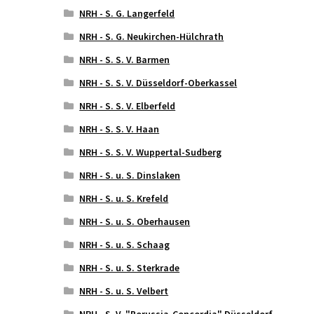
NRH - S. G. Langerfeld
NRH - S. G. Neukirchen-Hülchrath
NRH - S. S. V. Barmen
NRH - S. S. V. Düsseldorf-Oberkassel
NRH - S. S. V. Elberfeld
NRH - S. S. V. Haan
NRH - S. S. V. Wuppertal-Sudberg
NRH - S. u. S. Dinslaken
NRH - S. u. S. Krefeld
NRH - S. u. S. Oberhausen
NRH - S. u. S. Schaag
NRH - S. u. S. Sterkrade
NRH - S. u. S. Velbert
NRH - S. V. "Borussia-Concordia" Düsseldorf