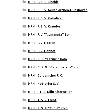
MRH - F. S. G. Rheidt
MRH - F. S. V. Geilenkirchen-Hünshoven
MRH - F. S. V. Köln-Nord
MRH - F. S. V. Kraudorf
MRH - F. V. "Alemannia" Bonn
MRH - F. V. Haaren
MRH - F. V. Honnef
MRH - G. S. "Azzurri" Köln
MRH - G. S. V. "Galanolefkos" Köln
MRH - Gürzenicher F. C.
MRH - Hottorfer S. V.
MRH - I. F. C. Köln-Chorweiler
MRH - J. S. V. Frenz
MRH - K. S. F. "Yildiz" Köln