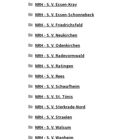
NRH - S. V. Essen-Kray
NRH - S. V. Essen-Schonnebeck
NRH - S. V. Friedrichsfeld
NRH - S. V. Neukirchen
NRH - S. V. Odenkirchen
NRH - S. V. Radevormwald
NRH - S. V. Ratingen
NRH - S. V. Rees
NRH - S. V. Schwafheim
NRH - S. V. St. Tönis
NRH - S. V. Sterkrade-Nord
NRH - S. V. Straelen
NRH - S. V. Walsum
NRH - S. V. Wanheim