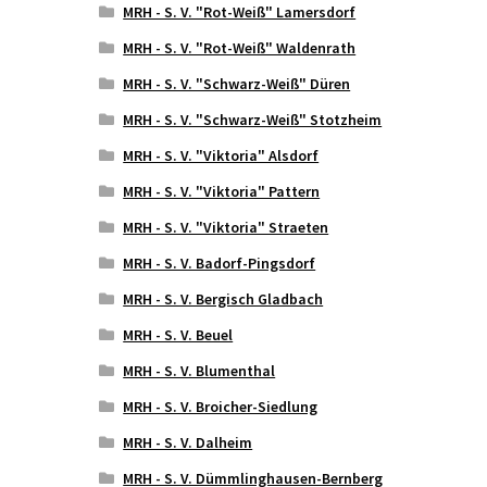
MRH - S. V. "Rot-Weiß" Lamersdorf
MRH - S. V. "Rot-Weiß" Waldenrath
MRH - S. V. "Schwarz-Weiß" Düren
MRH - S. V. "Schwarz-Weiß" Stotzheim
MRH - S. V. "Viktoria" Alsdorf
MRH - S. V. "Viktoria" Pattern
MRH - S. V. "Viktoria" Straeten
MRH - S. V. Badorf-Pingsdorf
MRH - S. V. Bergisch Gladbach
MRH - S. V. Beuel
MRH - S. V. Blumenthal
MRH - S. V. Broicher-Siedlung
MRH - S. V. Dalheim
MRH - S. V. Dümmlinghausen-Bernberg