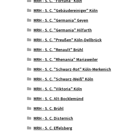
MRH - S. C. "Fortuna" Köln
MRH - S. C. "Gebäudereiniger" Köln
MRH - S. C. "Germania" Geyen
MRH - S. C. "Germania" Hilfarth
MRH - S. C. "Preußen" Köln-Dellbrück
MRH - S. C. "Renault" Brühl
MRH - S. C. "Rhenania" Mariaweiler
MRH - S. C. "Schwarz-Rot" Köln-Merkenich
MRH - S. C. "Schwarz-Weiß" Köln
MRH - S. C. "Viktoria" Köln
MRH - S. C. Alt-Bocklemünd
MRH - S. C. Brühl
MRH - S. C. Disternich
MRH - S. C. Effelsberg