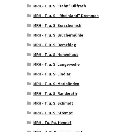
MRH - T. u. S. "Jahn" Hilfrath
MRH - T. u. S. "Rheinland" Dremmen
MRH - T. u. S. Borschemich
MRH - T. u. S. Brüchermühle
MRH - T. u. S. Derschlag
MRH - T. u. S. Höhenhaus
MRH - T. u. S. Langerwehe
MRH - T. u. S. Lindlar
MRH - T. u. S. Marialinden
MRH - T. u. S. Randerath
MRH - T. u. S. Schmidt
MRH - T. u. S. Strempt
MRH - Tu. Ra. Hennef