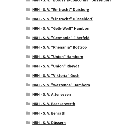
NRH - S. V. "Eintracht" Duisburg
NRH - S. V. "Eintracht" Düsseldorf
NRH - S. V. "Gelb-Weiß" Hamborn
NRH - S. V. "Germania" Elberfeld
NRH - S. V. "Rhenania" Bottrop
NRH - S. V. "Union" Hamborn
NRH - S. V. "Union" Rheydt
NRH - S. V. "Viktoria" Goch
NRH - S. V. "Westende" Hamborn
NRH - S. V. Altenessen
NRH - S. V. Beeckerwerth
NRH - S. V. Benrath
NRH - S. V. Düssern