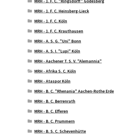
MRH - 1. F. C. "Ringsdorff" Godesberg
MRH - 1. F. C. Heinsberg-Lieck
MRH - 1. F. C. Köln
MRH - 1. F. C. Krauthausen
MRH - A. S. G. "Uni" Bonn
MRH - A. S. I. "Lupi" Köln
MRH - Aachener T. S. V. "Alemannia"
MRH - Afrika S. C. Köln
MRH - Ataspor Köln
MRH - B. C. "Rhenania" Aachen-Rothe Erde
MRH - B. C. Berrenrath
MRH - B. C. Efferen
MRH - B. C. Prummern
MRH - B. S. C. Schevenhütte