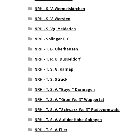
NRH - S. V. Wermelskirchen
NRH - S. V. Wersten
NRH - S. Vg. Meiderich
NRH - Solinger F. C.
NRH - T. B. Oberhausen
NRH - T. R. U. Düsseldorf
NRH - T. S. G. Karnap
NRH - T. S. Struck
NRH - T. S. V. "Bayer" Dormagen
NRH - T. S. V. "Grün-Weiß" Wuppertal
NRH - T. S. V. "Schwarz-Weiß" Radevormwald
NRH - T. S. V. Auf der Höhe-Solingen
NRH - T. S. V. Eller