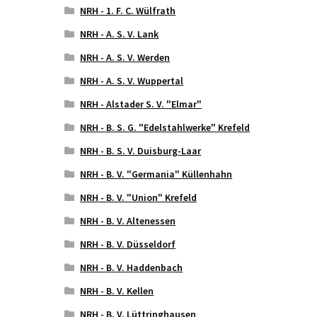
NRH - 1. F. C. Wülfrath
NRH - A. S. V. Lank
NRH - A. S. V. Werden
NRH - A. S. V. Wuppertal
NRH - Alstader S. V. "Elmar"
NRH - B. S. G. "Edelstahlwerke" Krefeld
NRH - B. S. V. Duisburg-Laar
NRH - B. V. "Germania" Küllenhahn
NRH - B. V. "Union" Krefeld
NRH - B. V. Altenessen
NRH - B. V. Düsseldorf
NRH - B. V. Haddenbach
NRH - B. V. Kellen
NRH - B. V. Lüttringhausen