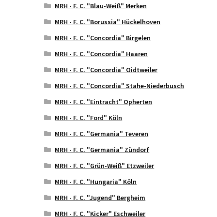
MRH - F. C. "Blau-Weiß" Merken
MRH - F. C. "Borussia" Hückelhoven
MRH - F. C. "Concordia" Birgelen
MRH - F. C. "Concordia" Haaren
MRH - F. C. "Concordia" Oidtweiler
MRH - F. C. "Concordia" Stahe-Niederbusch
MRH - F. C. "Eintracht" Opherten
MRH - F. C. "Ford" Köln
MRH - F. C. "Germania" Teveren
MRH - F. C. "Germania" Zündorf
MRH - F. C. "Grün-Weiß" Etzweiler
MRH - F. C. "Hungaria" Köln
MRH - F. C. "Jugend" Bergheim
MRH - F. C. "Kicker" Eschweiler