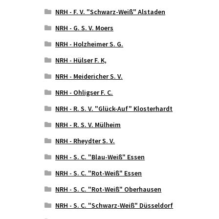
NRH - F. V. "Schwarz-Weiß" Alstaden
NRH - G. S. V. Moers
NRH - Holzheimer S. G.
NRH - Hülser F. K,
NRH - Meidericher S. V.
NRH - Ohligser F. C.
NRH - R. S. V. "Glück-Auf" Klosterhardt
NRH - R. S. V. Mülheim
NRH - Rheydter S. V.
NRH - S. C. "Blau-Weiß" Essen
NRH - S. C. "Rot-Weiß" Essen
NRH - S. C. "Rot-Weiß" Oberhausen
NRH - S. C. "Schwarz-Weiß" Düsseldorf