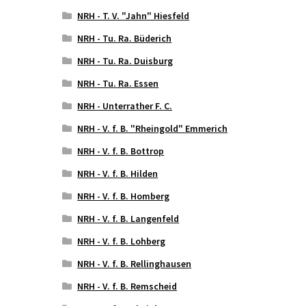
NRH - T. V. "Jahn" Hiesfeld
NRH - Tu. Ra. Büderich
NRH - Tu. Ra. Duisburg
NRH - Tu. Ra. Essen
NRH - Unterrather F. C.
NRH - V. f. B. "Rheingold" Emmerich
NRH - V. f. B. Bottrop
NRH - V. f. B. Hilden
NRH - V. f. B. Homberg
NRH - V. f. B. Langenfeld
NRH - V. f. B. Lohberg
NRH - V. f. B. Rellinghausen
NRH - V. f. B. Remscheid