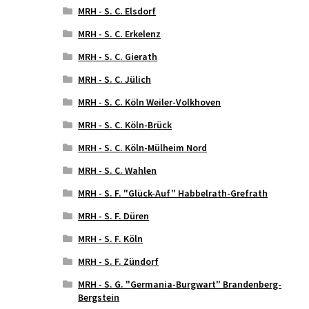
MRH - S. C. Elsdorf
MRH - S. C. Erkelenz
MRH - S. C. Gierath
MRH - S. C. Jülich
MRH - S. C. Köln Weiler-Volkhoven
MRH - S. C. Köln-Brück
MRH - S. C. Köln-Mülheim Nord
MRH - S. C. Wahlen
MRH - S. F. "Glück-Auf" Habbelrath-Grefrath
MRH - S. F. Düren
MRH - S. F. Köln
MRH - S. F. Zündorf
MRH - S. G. "Germania-Burgwart" Brandenberg-
Bergstein