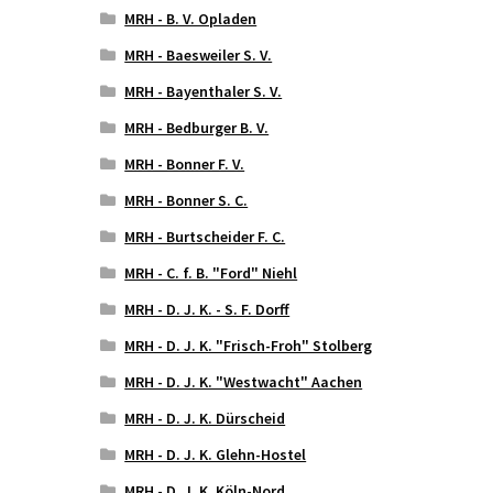
MRH - B. V. Opladen
MRH - Baesweiler S. V.
MRH - Bayenthaler S. V.
MRH - Bedburger B. V.
MRH - Bonner F. V.
MRH - Bonner S. C.
MRH - Burtscheider F. C.
MRH - C. f. B. "Ford" Niehl
MRH - D. J. K. - S. F. Dorff
MRH - D. J. K. "Frisch-Froh" Stolberg
MRH - D. J. K. "Westwacht" Aachen
MRH - D. J. K. Dürscheid
MRH - D. J. K. Glehn-Hostel
MRH - D. J. K. Köln-Nord