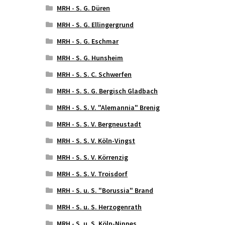
MRH - S. G. Düren
MRH - S. G. Ellingergrund
MRH - S. G. Eschmar
MRH - S. G. Hunsheim
MRH - S. S. C. Schwerfen
MRH - S. S. G. Bergisch Gladbach
MRH - S. S. V. "Alemannia" Brenig
MRH - S. S. V. Bergneustadt
MRH - S. S. V. Köln-Vingst
MRH - S. S. V. Körrenzig
MRH - S. S. V. Troisdorf
MRH - S. u. S. "Borussia" Brand
MRH - S. u. S. Herzogenrath
MRH - S. u. S. Köln-Nippes