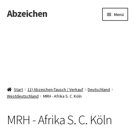
Abzeichen
Zur
Zum
Menü
Navigation
Inhalt
springen
springen
Startseite
Abzeichen
Kontakt
Start
11) Abzeichen-Tausch / Verkauf
Deutschland
Westdeutschland
MRH - Afrika S. C. Köln
MRH - Afrika S. C. Köln