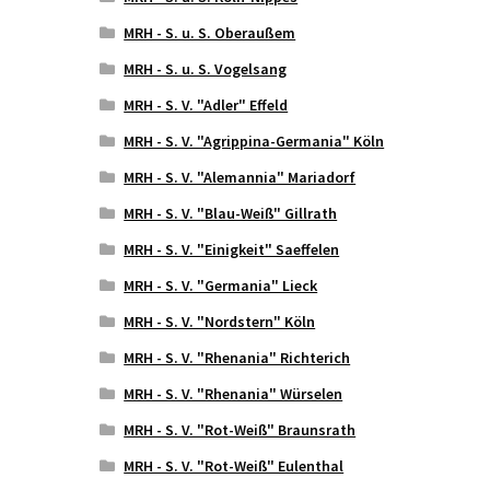
MRH - S. u. S. Oberaußem
MRH - S. u. S. Vogelsang
MRH - S. V. "Adler" Effeld
MRH - S. V. "Agrippina-Germania" Köln
MRH - S. V. "Alemannia" Mariadorf
MRH - S. V. "Blau-Weiß" Gillrath
MRH - S. V. "Einigkeit" Saeffelen
MRH - S. V. "Germania" Lieck
MRH - S. V. "Nordstern" Köln
MRH - S. V. "Rhenania" Richterich
MRH - S. V. "Rhenania" Würselen
MRH - S. V. "Rot-Weiß" Braunsrath
MRH - S. V. "Rot-Weiß" Eulenthal