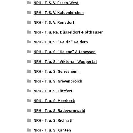
NRH - T. S. V. Essen-West
NRH - T. S. V. Kaldenkirchen
NRH - T. S. V. Ronsdorf
NRH - T. u. Ra. Düsseldorf-Holthausen
NRH - T. u. S. "Gelria" Geldern
NRH - T. u. S. "Helene" Altenessen
NRH - T. u. S. "Viktoria" Wuppertal
NRH - T. u. S. Gerresheim
NRH - T. u. S. Grevenbroich
NRH - T. u. S. Lintfort
NRH - T. u. S. Meerbeck
NRH - T. u. S. Radevormwald
NRH - T. u. S. Richrath
NRH - T. u. S. Xanten