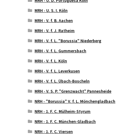
MRH - U. D. Portuguesa Köln
MRH - U. S. I. Köln
MRH - V. f. B. Aachen
MRH - V. f. J. Ratheim
MRH - V. f. L. "Borussia" Niederberg
MRH - V. f. L. Gummersbach
MRH - V. f. L. Köln
MRH - V. f. L. Leverkusen
MRH - V. f. L. Übach-Boscheln
MRH - V. S. P. "Grenzwacht" Pannesheide
NRH - "Borussia" V. f. L. Mönchengladbach
NRH - 1. F. C. Mülheim-Styrum
NRH - 1. F. C. München-Gladbach
NRH - 1. F. C. Viersen