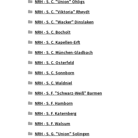
NRH - S. C. "Union" Ohligs
NRH - S. C. "Viktoria" Rheydt
NRH - S. C. "Wacker" Dinslaken
NRH - S. C. Bocholt
NRH - S. C. Kapellen-Erft
NRH - S. C. München-Gladbach
NRH - S. C. Osterfeld
NRH - S. C. Sonnborn
NRH - S. C. Waldniel
NRH - S. F. "Schwarz-Weiß" Barmen
NRH - S. F. Hamborn
NRH - S. F. Katernberg
NRH - S. F. Walsum
NRH - S. G. "Union" Solingen