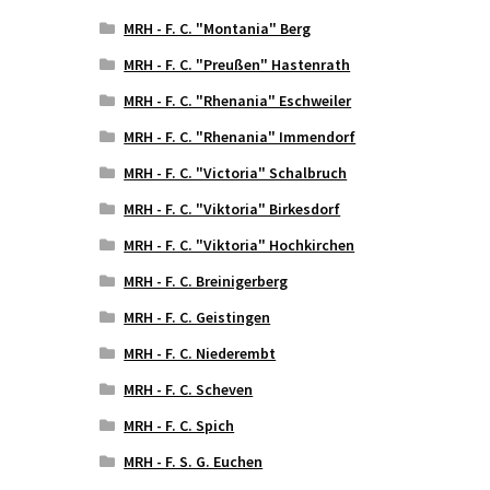
MRH - F. C. "Montania" Berg
MRH - F. C. "Preußen" Hastenrath
MRH - F. C. "Rhenania" Eschweiler
MRH - F. C. "Rhenania" Immendorf
MRH - F. C. "Victoria" Schalbruch
MRH - F. C. "Viktoria" Birkesdorf
MRH - F. C. "Viktoria" Hochkirchen
MRH - F. C. Breinigerberg
MRH - F. C. Geistingen
MRH - F. C. Niederembt
MRH - F. C. Scheven
MRH - F. C. Spich
MRH - F. S. G. Euchen