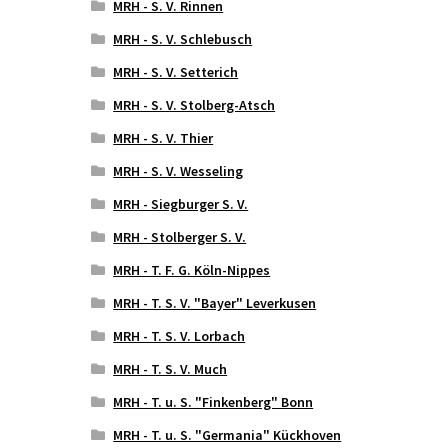
MRH - S. V. Rinnen
MRH - S. V. Schlebusch
MRH - S. V. Setterich
MRH - S. V. Stolberg-Atsch
MRH - S. V. Thier
MRH - S. V. Wesseling
MRH - Siegburger S. V.
MRH - Stolberger S. V.
MRH - T. F. G. Köln-Nippes
MRH - T. S. V. "Bayer" Leverkusen
MRH - T. S. V. Lorbach
MRH - T. S. V. Much
MRH - T. u. S. "Finkenberg" Bonn
MRH - T. u. S. "Germania" Kückhoven