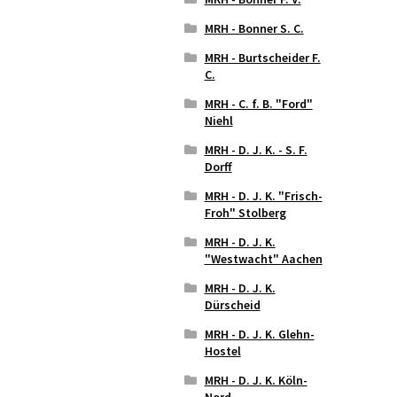
MRH - Bonner S. C.
MRH - Burtscheider F.
C.
MRH - C. f. B. "Ford"
Niehl
MRH - D. J. K. - S. F.
Dorff
MRH - D. J. K. "Frisch-
Froh" Stolberg
MRH - D. J. K.
"Westwacht" Aachen
MRH - D. J. K.
Dürscheid
MRH - D. J. K. Glehn-
Hostel
MRH - D. J. K. Köln-
Nord