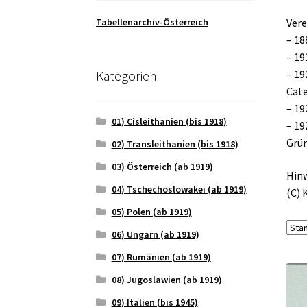
Tabellenarchiv-Österreich
Vere
– 18
– 19
Kategorien
– 19
Cate
– 19
01) Cisleithanien (bis 1918)
– 19
Grü
02) Transleithanien (bis 1918)
03) Österreich (ab 1919)
Hinw
04) Tschechoslowakei (ab 1919)
(C) 
05) Polen (ab 1919)
06) Ungarn (ab 1919)
07) Rumänien (ab 1919)
08) Jugoslawien (ab 1919)
09) Italien (bis 1945)