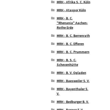
MRH - Afrika S. C. Köln
MRH - Ataspor Köln
MRH - B. C.
"Rhenania" Aachen-
Rothe Erde
MRH - B. C. Berrenrath
MRH - B. C. Efferen
MRH - B. C. Prummern
MRH - B. S. C.
Schevenhütte
MRH - B. V. Opladen
MRH - Baesweiler S. V.
MRH - Bayenthaler S.
V.
MRH - Bedburger B. V.
MRH - Bonner F. V.