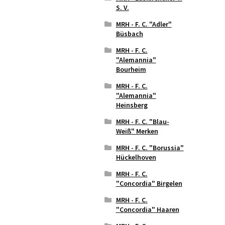
S. V.
MRH - F. C. "Adler"
Büsbach
MRH - F. C.
"Alemannia"
Bourheim
MRH - F. C.
"Alemannia"
Heinsberg
MRH - F. C. "Blau-
Weiß" Merken
MRH - F. C. "Borussia"
Hückelhoven
MRH - F. C.
"Concordia" Birgelen
MRH - F. C.
"Concordia" Haaren