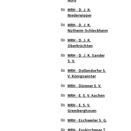
MRH - D. J. K.
Niederwipper
MRH - D. J. K.
Nütheim-Schleckheim
MRH - D. J. K.
Oberkrüchten
MRH - D. J. K. Sander
S. V.
MRH - Dollendorfer S.
V. Königswinter
MRH - Dürener S. V.
MRH - E. S. V. Aachen
MRH - E. S. V.
Gremberghoven
MRH - Eschweiler S. G.
MRH - Euskirchener T.