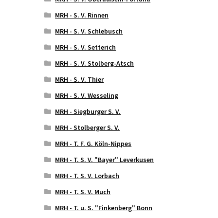
MRH - S. V. Rinnen
MRH - S. V. Schlebusch
MRH - S. V. Setterich
MRH - S. V. Stolberg-Atsch
MRH - S. V. Thier
MRH - S. V. Wesseling
MRH - Siegburger S. V.
MRH - Stolberger S. V.
MRH - T. F. G. Köln-Nippes
MRH - T. S. V. "Bayer" Leverkusen
MRH - T. S. V. Lorbach
MRH - T. S. V. Much
MRH - T. u. S. "Finkenberg" Bonn