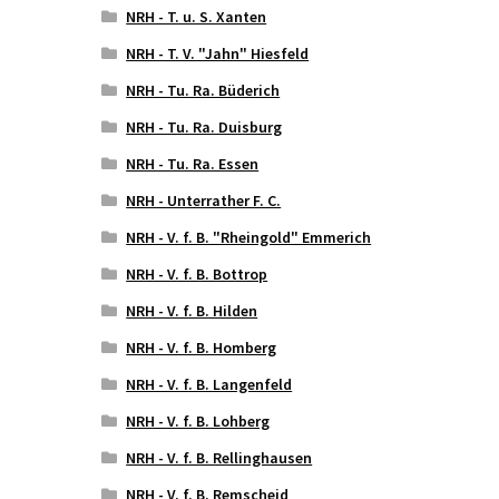
NRH - T. u. S. Xanten
NRH - T. V. "Jahn" Hiesfeld
NRH - Tu. Ra. Büderich
NRH - Tu. Ra. Duisburg
NRH - Tu. Ra. Essen
NRH - Unterrather F. C.
NRH - V. f. B. "Rheingold" Emmerich
NRH - V. f. B. Bottrop
NRH - V. f. B. Hilden
NRH - V. f. B. Homberg
NRH - V. f. B. Langenfeld
NRH - V. f. B. Lohberg
NRH - V. f. B. Rellinghausen
NRH - V. f. B. Remscheid