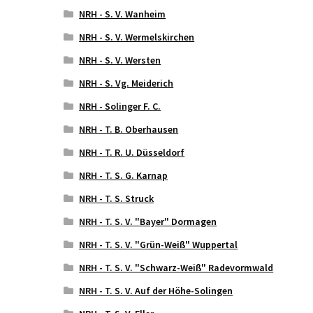
NRH - S. V. Wanheim
NRH - S. V. Wermelskirchen
NRH - S. V. Wersten
NRH - S. Vg. Meiderich
NRH - Solinger F. C.
NRH - T. B. Oberhausen
NRH - T. R. U. Düsseldorf
NRH - T. S. G. Karnap
NRH - T. S. Struck
NRH - T. S. V. "Bayer" Dormagen
NRH - T. S. V. "Grün-Weiß" Wuppertal
NRH - T. S. V. "Schwarz-Weiß" Radevormwald
NRH - T. S. V. Auf der Höhe-Solingen