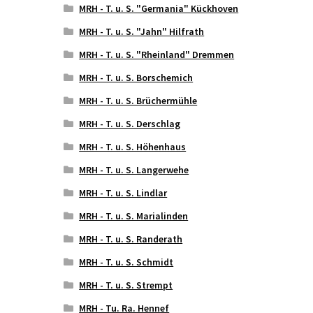
MRH - T. u. S. "Germania" Kückhoven
MRH - T. u. S. "Jahn" Hilfrath
MRH - T. u. S. "Rheinland" Dremmen
MRH - T. u. S. Borschemich
MRH - T. u. S. Brüchermühle
MRH - T. u. S. Derschlag
MRH - T. u. S. Höhenhaus
MRH - T. u. S. Langerwehe
MRH - T. u. S. Lindlar
MRH - T. u. S. Marialinden
MRH - T. u. S. Randerath
MRH - T. u. S. Schmidt
MRH - T. u. S. Strempt
MRH - Tu. Ra. Hennef