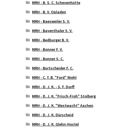
MRH - B. S. C. Schevenhütte
MRH - B. V. Opladen
MRH - Baesweiler S. V.
MRH - Bayenthaler S. V.
MRH - Bedburger B. V.
MRH - Bonner F. V.
MRH - Bonner S. C.
MRH - Burtscheider F. C.
MRH - C. f. B. "Ford" Niehl
MRH - D. J. K. - S. F. Dorff
MRH - D. J. K. "Frisch-Froh" Stolberg
MRH - D. J. K. "Westwacht" Aachen
MRH - D. J. K. Dürscheid
MRH - D. J. K. Glehn-Hostel