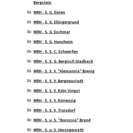
Bergstein
MRH - S. G. Düren
MRH - S. G. Ellingergrund
MRH - S. G. Eschmar
MRH - S. G. Hunsheim
MRH - S. S. C. Schwerfen
MRH - S. S. G. Bergisch Gladbach
MRH - S. S. V. "Alemannia" Brenig
MRH - S. S. V. Bergneustadt
MRH - S. S. V. Köln-Vingst
MRH - S. S. V. Körrenzig
MRH - S. S. V. Troisdorf
MRH - S. u. S. "Borussia" Brand
MRH - S. u. S. Herzogenrath