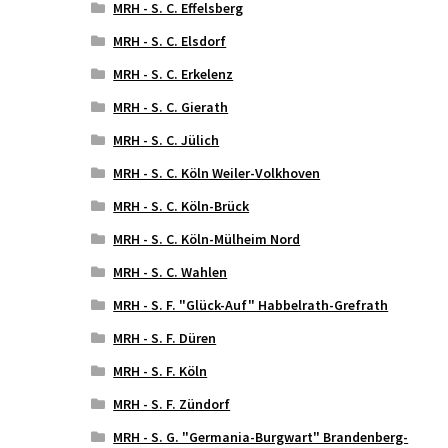
MRH - S. C. Effelsberg
MRH - S. C. Elsdorf
MRH - S. C. Erkelenz
MRH - S. C. Gierath
MRH - S. C. Jülich
MRH - S. C. Köln Weiler-Volkhoven
MRH - S. C. Köln-Brück
MRH - S. C. Köln-Mülheim Nord
MRH - S. C. Wahlen
MRH - S. F. "Glück-Auf" Habbelrath-Grefrath
MRH - S. F. Düren
MRH - S. F. Köln
MRH - S. F. Zündorf
MRH - S. G. "Germania-Burgwart" Brandenberg-