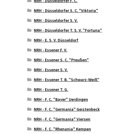
NRH - Düsseldorfer F. C.
NRH - Düsseldorfer S. C. "Viktoria"
NRH - Düsseldorfer S. V.
NRH - Düsseldorfer T. S. V. "Fortuna"
NRH - E. S. V. Düsseldorf
NRH - Essener F. V.
NRH - Essener S. C. "Preußen"
NRH - Essener S. V.
NRH - Essener T. B. "Schwarz-Weiß"
NRH - Essener T. G.
NRH - F. C. "Bayer" Uerdingen
NRH - F. C. "Germania" Geistenbeck
NRH - F. C. "Germania" Viersen
NRH - F. C. "Rhenania" Kempen