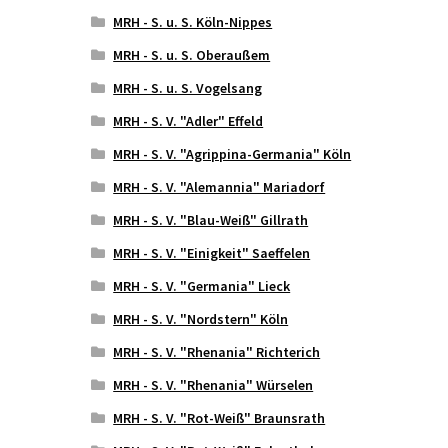
MRH - S. u. S. Köln-Nippes
MRH - S. u. S. Oberaußem
MRH - S. u. S. Vogelsang
MRH - S. V. "Adler" Effeld
MRH - S. V. "Agrippina-Germania" Köln
MRH - S. V. "Alemannia" Mariadorf
MRH - S. V. "Blau-Weiß" Gillrath
MRH - S. V. "Einigkeit" Saeffelen
MRH - S. V. "Germania" Lieck
MRH - S. V. "Nordstern" Köln
MRH - S. V. "Rhenania" Richterich
MRH - S. V. "Rhenania" Würselen
MRH - S. V. "Rot-Weiß" Braunsrath