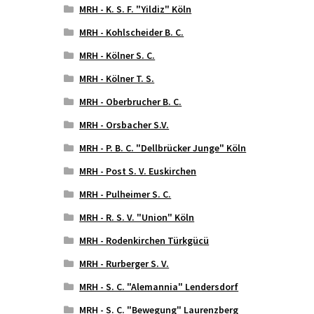
MRH - K. S. F. "Yildiz" Köln
MRH - Kohlscheider B. C.
MRH - Kölner S. C.
MRH - Kölner T. S.
MRH - Oberbrucher B. C.
MRH - Orsbacher S.V.
MRH - P. B. C. "Dellbrücker Junge" Köln
MRH - Post S. V. Euskirchen
MRH - Pulheimer S. C.
MRH - R. S. V. "Union" Köln
MRH - Rodenkirchen Türkgücü
MRH - Rurberger S. V.
MRH - S. C. "Alemannia" Lendersdorf
MRH - S. C. "Bewegung" Laurenzberg