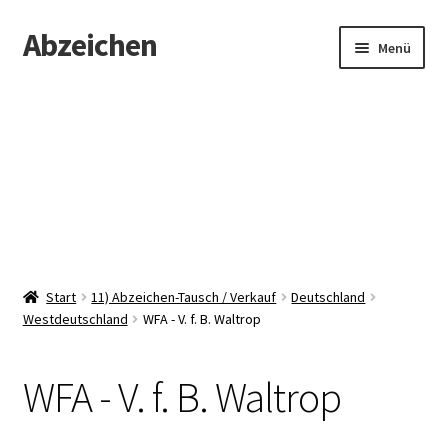
Abzeichen
Zur
Zum
Menü
Navigation
Inhalt
springen
springen
Startseite
Abzeichen
Kontakt
Start
11) Abzeichen-Tausch / Verkauf
Deutschland
Westdeutschland
WFA - V. f. B. Waltrop
WFA - V. f. B. Waltrop