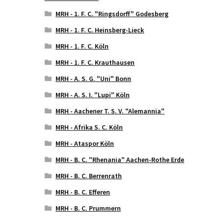
MRH - 1. F. C. "Ringsdorff" Godesberg
MRH - 1. F. C. Heinsberg-Lieck
MRH - 1. F. C. Köln
MRH - 1. F. C. Krauthausen
MRH - A. S. G. "Uni" Bonn
MRH - A. S. I. "Lupi" Köln
MRH - Aachener T. S. V. "Alemannia"
MRH - Afrika S. C. Köln
MRH - Ataspor Köln
MRH - B. C. "Rhenania" Aachen-Rothe Erde
MRH - B. C. Berrenrath
MRH - B. C. Efferen
MRH - B. C. Prummern