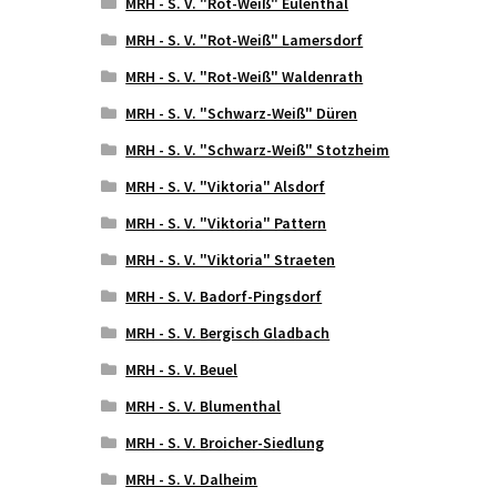
MRH - S. V. "Rot-Weiß" Eulenthal
MRH - S. V. "Rot-Weiß" Lamersdorf
MRH - S. V. "Rot-Weiß" Waldenrath
MRH - S. V. "Schwarz-Weiß" Düren
MRH - S. V. "Schwarz-Weiß" Stotzheim
MRH - S. V. "Viktoria" Alsdorf
MRH - S. V. "Viktoria" Pattern
MRH - S. V. "Viktoria" Straeten
MRH - S. V. Badorf-Pingsdorf
MRH - S. V. Bergisch Gladbach
MRH - S. V. Beuel
MRH - S. V. Blumenthal
MRH - S. V. Broicher-Siedlung
MRH - S. V. Dalheim