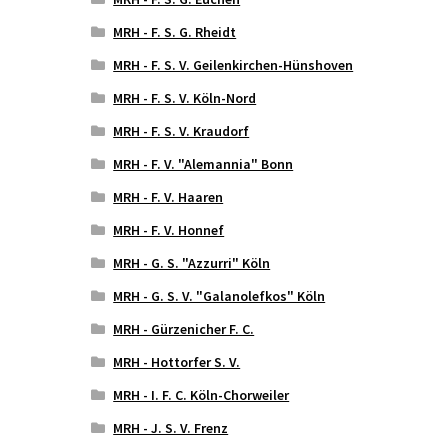
MRH - F. S. G. Rheidt
MRH - F. S. V. Geilenkirchen-Hünshoven
MRH - F. S. V. Köln-Nord
MRH - F. S. V. Kraudorf
MRH - F. V. "Alemannia" Bonn
MRH - F. V. Haaren
MRH - F. V. Honnef
MRH - G. S. "Azzurri" Köln
MRH - G. S. V. "Galanolefkos" Köln
MRH - Gürzenicher F. C.
MRH - Hottorfer S. V.
MRH - I. F. C. Köln-Chorweiler
MRH - J. S. V. Frenz