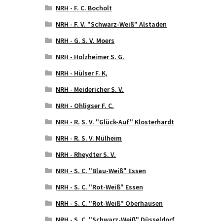
NRH - F. C. Bocholt
NRH - F. V. "Schwarz-Weiß" Alstaden
NRH - G. S. V. Moers
NRH - Holzheimer S. G.
NRH - Hülser F. K,
NRH - Meidericher S. V.
NRH - Ohligser F. C.
NRH - R. S. V. "Glück-Auf" Klosterhardt
NRH - R. S. V. Mülheim
NRH - Rheydter S. V.
NRH - S. C. "Blau-Weiß" Essen
NRH - S. C. "Rot-Weiß" Essen
NRH - S. C. "Rot-Weiß" Oberhausen
NRH - S. C. "Schwarz-Weiß" Düsseldorf