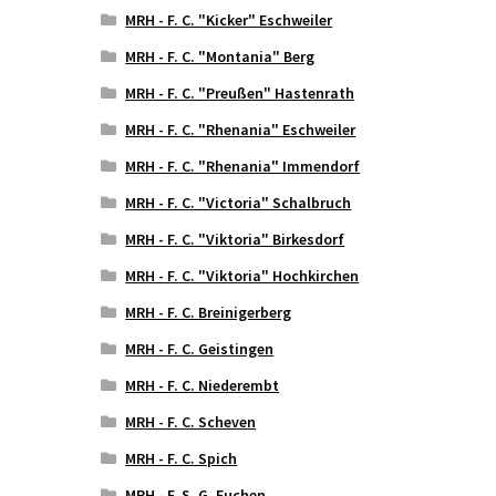
MRH - F. C. "Kicker" Eschweiler
MRH - F. C. "Montania" Berg
MRH - F. C. "Preußen" Hastenrath
MRH - F. C. "Rhenania" Eschweiler
MRH - F. C. "Rhenania" Immendorf
MRH - F. C. "Victoria" Schalbruch
MRH - F. C. "Viktoria" Birkesdorf
MRH - F. C. "Viktoria" Hochkirchen
MRH - F. C. Breinigerberg
MRH - F. C. Geistingen
MRH - F. C. Niederembt
MRH - F. C. Scheven
MRH - F. C. Spich
MRH - F. S. G. Euchen