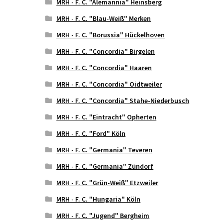
MRH - F. C. "Alemannia" Heinsberg
MRH - F. C. "Blau-Weiß" Merken
MRH - F. C. "Borussia" Hückelhoven
MRH - F. C. "Concordia" Birgelen
MRH - F. C. "Concordia" Haaren
MRH - F. C. "Concordia" Oidtweiler
MRH - F. C. "Concordia" Stahe-Niederbusch
MRH - F. C. "Eintracht" Opherten
MRH - F. C. "Ford" Köln
MRH - F. C. "Germania" Teveren
MRH - F. C. "Germania" Zündorf
MRH - F. C. "Grün-Weiß" Etzweiler
MRH - F. C. "Hungaria" Köln
MRH - F. C. "Jugend" Bergheim