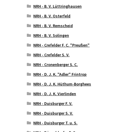
NRH - B. V. Lüttringhausen
NRH - B. V. Osterfeld
NRH - B. V. Remscheid
NRH - B. V. Solingen
NRH - Crefelder F. C. "Preußen"
NRH - Crefelder S. V.
NRH - Cronenberger S. C.
NRH - D. J. K. "Adler" Frintrop
NRH - D. J. K. Hüthum-Borghees
NRH - D. J. K. Vierlinden
NRH - Duisburger F. V.
NRH - Duisburger S. V.
NRH - Duisburger T. u. S.