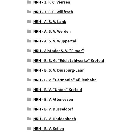
NRH - 1. F. C. Viersen
NRH - 1. F. C. Wülfrath
NRH - A. S. V. Lank
NRH - A. S. V. Werden
NRH - A. S. V. Wuppertal
NRH - Alstader S. V. "Elmar"
NRH - B. S. G. "Edelstahlwerke" Krefeld
NRH - B. S. V. Duisburg-Laar
NRH - B. V. "Germania" Küllenhahn
NRH - B. V. "Union" Krefeld
NRH - B. V. Altenessen
NRH - B. V. Düsseldorf
NRH - B. V. Haddenbach
NRH - B. V. Kellen