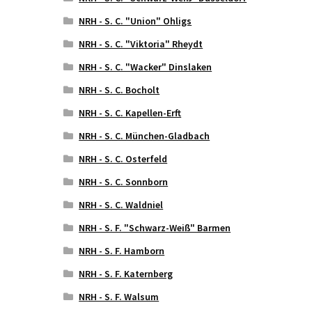
NRH - S. C. "Union" Ohligs
NRH - S. C. "Viktoria" Rheydt
NRH - S. C. "Wacker" Dinslaken
NRH - S. C. Bocholt
NRH - S. C. Kapellen-Erft
NRH - S. C. München-Gladbach
NRH - S. C. Osterfeld
NRH - S. C. Sonnborn
NRH - S. C. Waldniel
NRH - S. F. "Schwarz-Weiß" Barmen
NRH - S. F. Hamborn
NRH - S. F. Katernberg
NRH - S. F. Walsum