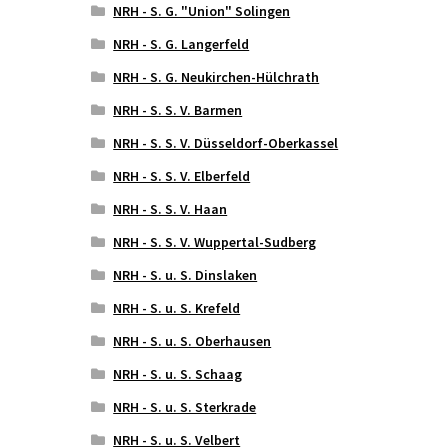
NRH - S. G. "Union" Solingen
NRH - S. G. Langerfeld
NRH - S. G. Neukirchen-Hülchrath
NRH - S. S. V. Barmen
NRH - S. S. V. Düsseldorf-Oberkassel
NRH - S. S. V. Elberfeld
NRH - S. S. V. Haan
NRH - S. S. V. Wuppertal-Sudberg
NRH - S. u. S. Dinslaken
NRH - S. u. S. Krefeld
NRH - S. u. S. Oberhausen
NRH - S. u. S. Schaag
NRH - S. u. S. Sterkrade
NRH - S. u. S. Velbert