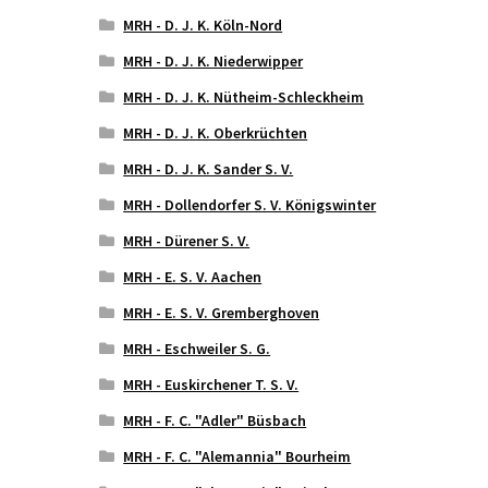
MRH - D. J. K. Köln-Nord
MRH - D. J. K. Niederwipper
MRH - D. J. K. Nütheim-Schleckheim
MRH - D. J. K. Oberkrüchten
MRH - D. J. K. Sander S. V.
MRH - Dollendorfer S. V. Königswinter
MRH - Dürener S. V.
MRH - E. S. V. Aachen
MRH - E. S. V. Gremberghoven
MRH - Eschweiler S. G.
MRH - Euskirchener T. S. V.
MRH - F. C. "Adler" Büsbach
MRH - F. C. "Alemannia" Bourheim