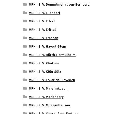
MRH - S. V. Dümmlinghausen-Bernberg
MRH - S. V. Eilendorf
MRH - S. V. Eitorf
MRH - S. V. Erfttal
MRH - S. V. Frechen
MRH - S. V. Havert-Stein
MRH - S. V. Hürth-Hermülheim
MRH - S. V. Klinkum
MRH - S. V. Köln-Sülz
MRH - S. V. Loverich-Floverich
MRH - S. V. Malefinkbach
MRH - S. V. Marienberg
MRH - S. V. Müggenhausen
MRH - S. V. Oberaußem-Fortuna