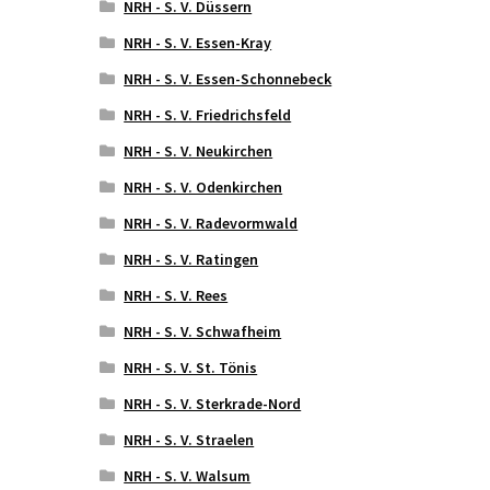
NRH - S. V. Düssern
NRH - S. V. Essen-Kray
NRH - S. V. Essen-Schonnebeck
NRH - S. V. Friedrichsfeld
NRH - S. V. Neukirchen
NRH - S. V. Odenkirchen
NRH - S. V. Radevormwald
NRH - S. V. Ratingen
NRH - S. V. Rees
NRH - S. V. Schwafheim
NRH - S. V. St. Tönis
NRH - S. V. Sterkrade-Nord
NRH - S. V. Straelen
NRH - S. V. Walsum