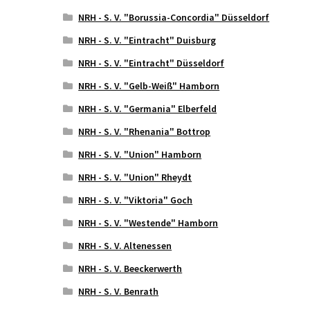
NRH - S. V. "Borussia-Concordia" Düsseldorf
NRH - S. V. "Eintracht" Duisburg
NRH - S. V. "Eintracht" Düsseldorf
NRH - S. V. "Gelb-Weiß" Hamborn
NRH - S. V. "Germania" Elberfeld
NRH - S. V. "Rhenania" Bottrop
NRH - S. V. "Union" Hamborn
NRH - S. V. "Union" Rheydt
NRH - S. V. "Viktoria" Goch
NRH - S. V. "Westende" Hamborn
NRH - S. V. Altenessen
NRH - S. V. Beeckerwerth
NRH - S. V. Benrath