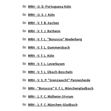
MRH - U. D. Portuguesa Köln
MRH - U. S. I. Köln
MRH - V. f. B. Aachen
MRH - V. f. J. Ratheim
MRH - V. f. L. "Borussia" Niederberg
MRH - V. f. L. Gummersbach
MRH - V. f. L. Köln
MRH - V. f. L. Leverkusen
MRH - V. f. L. Übach-Boscheln
MRH - V. S. P. "Grenzwacht" Pannesheide
NRH - "Borussia" V. f. L. Mönchengladbach
NRH - 1. F. C. Mülheim-Styrum
NRH - 1. F. C. München-Gladbach