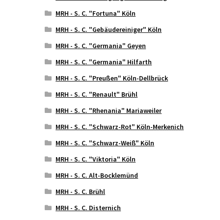
MRH - S. C. "Fortuna" Köln
MRH - S. C. "Gebäudereiniger" Köln
MRH - S. C. "Germania" Geyen
MRH - S. C. "Germania" Hilfarth
MRH - S. C. "Preußen" Köln-Dellbrück
MRH - S. C. "Renault" Brühl
MRH - S. C. "Rhenania" Mariaweiler
MRH - S. C. "Schwarz-Rot" Köln-Merkenich
MRH - S. C. "Schwarz-Weiß" Köln
MRH - S. C. "Viktoria" Köln
MRH - S. C. Alt-Bocklemünd
MRH - S. C. Brühl
MRH - S. C. Disternich