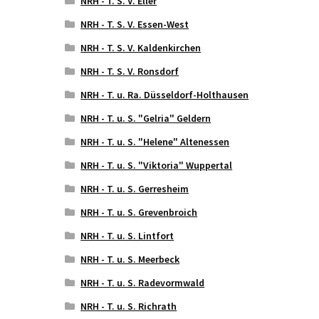
NRH - T. S. V. Eller
NRH - T. S. V. Essen-West
NRH - T. S. V. Kaldenkirchen
NRH - T. S. V. Ronsdorf
NRH - T. u. Ra. Düsseldorf-Holthausen
NRH - T. u. S. "Gelria" Geldern
NRH - T. u. S. "Helene" Altenessen
NRH - T. u. S. "Viktoria" Wuppertal
NRH - T. u. S. Gerresheim
NRH - T. u. S. Grevenbroich
NRH - T. u. S. Lintfort
NRH - T. u. S. Meerbeck
NRH - T. u. S. Radevormwald
NRH - T. u. S. Richrath