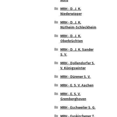
MRH - D. J. K.
Niederwipper
MRH - D. J. K.
Nütheim-Schleckheim
MRH - D. J. K.
Oberkrüchten
MRH - D. J. K. Sander
S. V.
MRH - Dollendorfer S.
V. Königswinter
MRH - Dürener S. V.
MRH - E. S. V. Aachen
MRH - E. S. V.
Gremberghoven
MRH - Eschweiler S. G.
MRH - Euskirchener T.