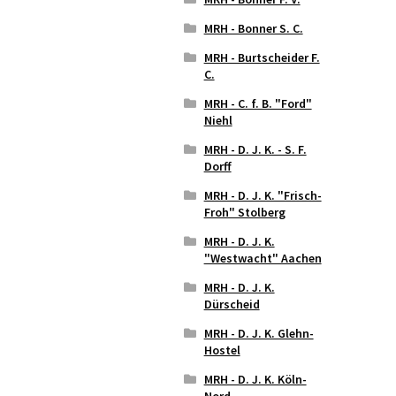
MRH - Bonner S. C.
MRH - Burtscheider F.
C.
MRH - C. f. B. "Ford"
Niehl
MRH - D. J. K. - S. F.
Dorff
MRH - D. J. K. "Frisch-
Froh" Stolberg
MRH - D. J. K.
"Westwacht" Aachen
MRH - D. J. K.
Dürscheid
MRH - D. J. K. Glehn-
Hostel
MRH - D. J. K. Köln-
Nord