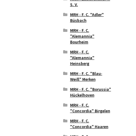
S. V.
MRH - F. C. "Adler"
Büsbach
MRH - F. C.
"Alemannia"
Bourheim
MRH - F. C.
"Alemannia"
Heinsberg
MRH - F. C. "Blau-
Weiß" Merken
MRH - F. C. "Borussia"
Hückelhoven
MRH - F. C.
"Concordia" Birgelen
MRH - F. C.
"Concordia" Haaren