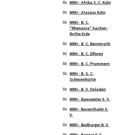
MRH - Afrika S. C. Köln
MRH - Ataspor Köln
MRH - B. C.
"Rhenania" Aachen-
Rothe Erde
MRH - B. C. Berrenrath
MRH - B. C. Efferen
MRH - B. C. Prummern
MRH - B. S. C.
Schevenhütte
MRH - B. V. Opladen
MRH - Baesweiler S. V.
MRH - Bayenthaler S.
V.
MRH - Bedburger B. V.
MRH - Bonner F. V.