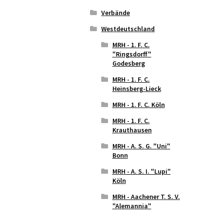
Verbände
Westdeutschland
MRH - 1. F. C.
"Ringsdorff"
Godesberg
MRH - 1. F. C.
Heinsberg-Lieck
MRH - 1. F. C. Köln
MRH - 1. F. C.
Krauthausen
MRH - A. S. G. "Uni"
Bonn
MRH - A. S. I. "Lupi"
Köln
MRH - Aachener T. S. V.
"Alemannia"