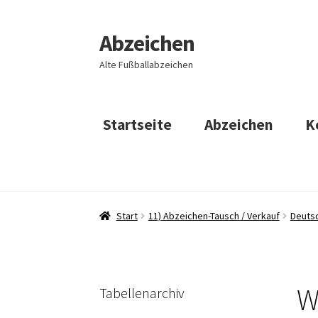
Abzeichen
Zur
Zum
Navigation
Inhalt
Alte Fußballabzeichen
springen
springen
Startseite
Abzeichen
K
Start
11) Abzeichen-Tausch / Verkauf
Deuts
W
Tabellenarchiv