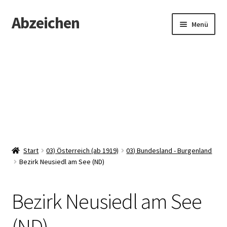
Abzeichen
Zur
Zum
Menü
Navigation
Inhalt
springen
springen
Startseite
Abzeichen
Kontakt
Start
03) Österreich (ab 1919)
03) Bundesland - Burgenland
Bezirk Neusiedl am See (ND)
Bezirk Neusiedl am See
(ND)