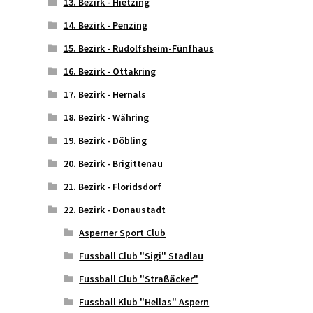
13. Bezirk - Hietzing
14. Bezirk - Penzing
15. Bezirk - Rudolfsheim-Fünfhaus
16. Bezirk - Ottakring
17. Bezirk - Hernals
18. Bezirk - Währing
19. Bezirk - Döbling
20. Bezirk - Brigittenau
21. Bezirk - Floridsdorf
22. Bezirk - Donaustadt
Asperner Sport Club
Fussball Club "Sigi" Stadlau
Fussball Club "Straßäcker"
Fussball Klub "Hellas" Aspern