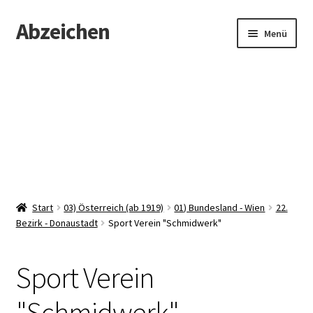
Abzeichen
Zur
Zum
Menü
Navigation
Inhalt
springen
springen
Startseite
Abzeichen
Kontakt
Start
03) Österreich (ab 1919)
01) Bundesland - Wien
22.
Bezirk - Donaustadt
Sport Verein "Schmidwerk"
Sport Verein
"Schmidwerk"