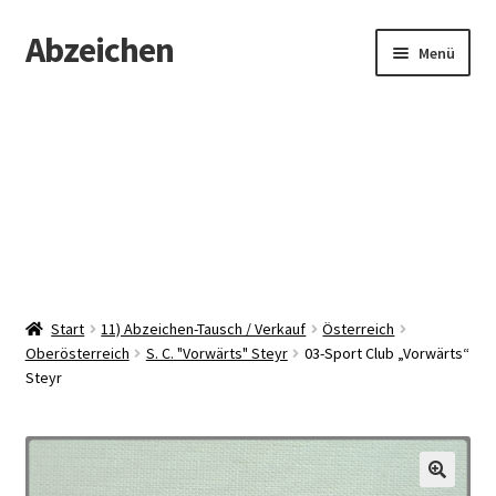
Abzeichen
Zur
Zum
Menü
Navigation
Inhalt
springen
springen
Startseite
Abzeichen
Kontakt
Start
11) Abzeichen-Tausch / Verkauf
Österreich
Oberösterreich
S. C. "Vorwärts" Steyr
03-Sport Club „Vorwärts“
Steyr