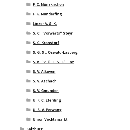
F. C. Münzkirchen
F. K. Munderfing
Linzer A. S. K.
S. C. "Vorwärts" Steyr
S. C. Kronstorf
S. G. St. Oswald-Lasberg
S. K. "V. Ö. E. S. T." Linz
S. V. Alkoven
S. V. Aschach
S. V. Gmunden
U. F. C. Eferding
U. S. V. Perwang
Union Vöcklamarkt
Salzburg