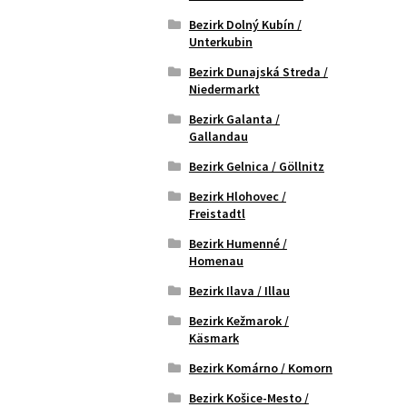
Bezirk Dolný Kubín /
Unterkubin
Bezirk Dunajská Streda /
Niedermarkt
Bezirk Galanta /
Gallandau
Bezirk Gelnica / Göllnitz
Bezirk Hlohovec /
Freistadtl
Bezirk Humenné /
Homenau
Bezirk Ilava / Illau
Bezirk Kežmarok /
Käsmark
Bezirk Komárno / Komorn
Bezirk Košice-Mesto /