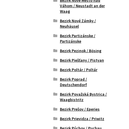
Bezirk Nové Mesto nad
Váhom / Neustadt an der
Waag
Bezirk Nové Zámky /
Neuhäusel
Bezirk Partizánske /
Partizánske
Bezirk Pezinok / Bösing
Bezirk Piešťany / Pistyan
Bezirk Poltár / Poltár
Bezirk Poprad /
Deutschendorf
Bezirk Považská Bystrica /
Waagbistritz
Bezirk Prešov / Eperies
Bezirk Prievidza / Priwitz
Bezirk Púchov / Puchau