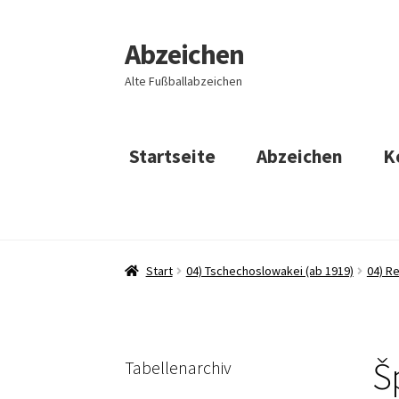
Abzeichen
Zur
Zum
Navigation
Inhalt
Alte Fußballabzeichen
springen
springen
Startseite
Abzeichen
K
Start
04) Tschechoslowakei (ab 1919)
04) R
Š
Tabellenarchiv