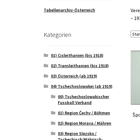
Tabellenarchiv-Österreich
Vere
– 19
Kategorien
01) Cisleithanien (bis 1918)
02) Transleithanien (bis 1918)
03) Österreich (ab 1919)
04) Tschechoslowakei (ab 1919)
00) Tschechoslowakischer
Fussball Verband
01) Region Čechy / Böhmen
Špo
02) Region Morava / Mähren
03) Region Slezsko /
Tschechisch/Mährisch-