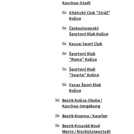
Kaschau-Stadt
Atletický Club "Stráž"
Košice
Československý
Športový Klub Košice
Kassai Sport Club
Športový Klub
"Roma" Košice
Športový Klub
"Sparta" Košice
Vasas Šport Klub
Košice
Bezirk Košice-Okolie /
Kaschau-Umgebung
Bezirk Krupina / Karpfen
Bezirk Kysucké Nové
Mesto / Kischützneustadt