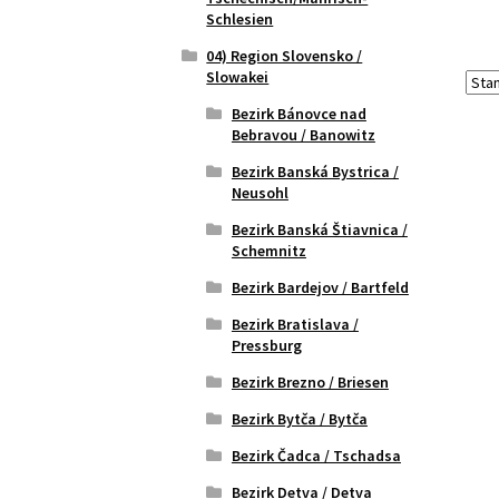
Schlesien
04) Region Slovensko /
Slowakei
Bezirk Bánovce nad
Bebravou / Banowitz
Bezirk Banská Bystrica /
Neusohl
Bezirk Banská Štiavnica /
Schemnitz
Bezirk Bardejov / Bartfeld
Bezirk Bratislava /
Pressburg
Bezirk Brezno / Briesen
Bezirk Bytča / Bytča
Bezirk Čadca / Tschadsa
Bezirk Detva / Detva