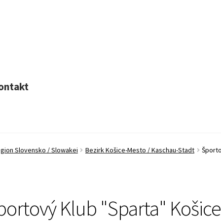
ontakt
egion Slovensko / Slowakei
Bezirk Košice-Mesto / Kaschau-Stadt
Športo
portový Klub "Sparta" Košice