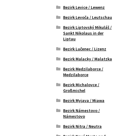
Bezirk Levice / Lewenz
Bezirk Levoča / Leutschau
Bezirk Liptovský Mikuláš /
Sankt Nikolaus in der
Liptau
Bezirk Lučenec / Lizenz
Bezirk Malacky / Malatzka
Bezirk Medzilaborce /
Medzilaborce
Bezirk Michalovce /
Großmichel
Bezirk Myjava / Miawa
Bezirk Námestovo /
Námestovo
Bezirk Nitra / Neutra