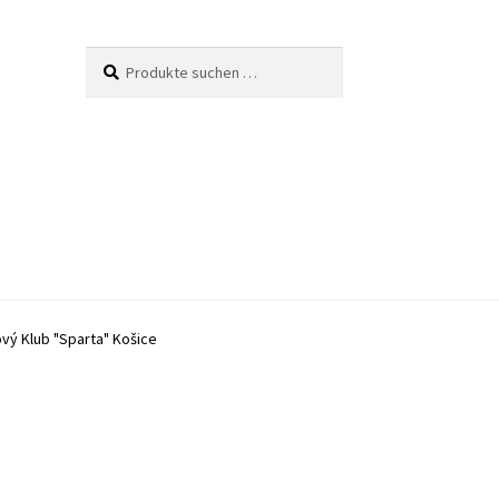
Suche
Suchen
nach:
vý Klub "Sparta" Košice