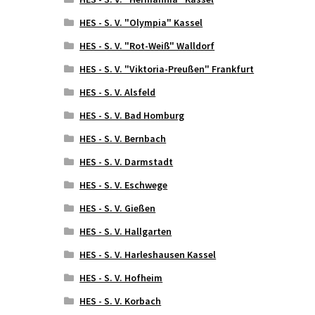
HES - S. V. "Olympia" Kassel
HES - S. V. "Rot-Weiß" Walldorf
HES - S. V. "Viktoria-Preußen" Frankfurt
HES - S. V. Alsfeld
HES - S. V. Bad Homburg
HES - S. V. Bernbach
HES - S. V. Darmstadt
HES - S. V. Eschwege
HES - S. V. Gießen
HES - S. V. Hallgarten
HES - S. V. Harleshausen Kassel
HES - S. V. Hofheim
HES - S. V. Korbach