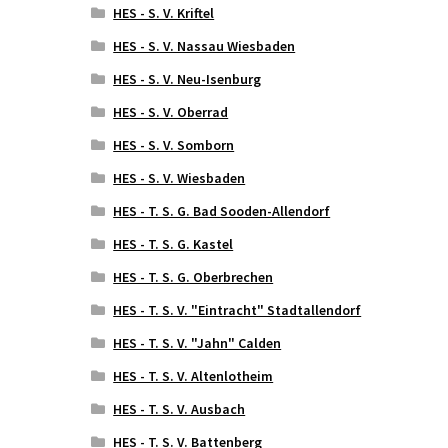
HES - S. V. Kriftel
HES - S. V. Nassau Wiesbaden
HES - S. V. Neu-Isenburg
HES - S. V. Oberrad
HES - S. V. Somborn
HES - S. V. Wiesbaden
HES - T. S. G. Bad Sooden-Allendorf
HES - T. S. G. Kastel
HES - T. S. G. Oberbrechen
HES - T. S. V. "Eintracht" Stadtallendorf
HES - T. S. V. "Jahn" Calden
HES - T. S. V. Altenlotheim
HES - T. S. V. Ausbach
HES - T. S. V. Battenberg