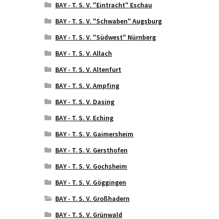
BAY - T. S. V. "Eintracht" Eschau
BAY - T. S. V. "Schwaben" Augsburg
BAY - T. S. V. "Südwest" Nürnberg
BAY - T. S. V. Allach
BAY - T. S. V. Altenfurt
BAY - T. S. V. Ampfing
BAY - T. S. V. Dasing
BAY - T. S. V. Eching
BAY - T. S. V. Gaimersheim
BAY - T. S. V. Gersthofen
BAY - T. S. V. Gochsheim
BAY - T. S. V. Göggingen
BAY - T. S. V. Großhadern
BAY - T. S. V. Grünwald