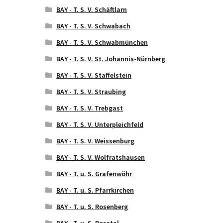
BAY - T. S. V. Schäftlarn
BAY - T. S. V. Schwabach
BAY - T. S. V. Schwabmünchen
BAY - T. S. V. St. Johannis-Nürnberg
BAY - T. S. V. Staffelstein
BAY - T. S. V. Straubing
BAY - T. S. V. Trebgast
BAY - T. S. V. Unterpleichfeld
BAY - T. S. V. Weissenburg
BAY - T. S. V. Wolfratshausen
BAY - T. u. S. Grafenwöhr
BAY - T. u. S. Pfarrkirchen
BAY - T. u. S. Rosenberg
BAY - T. u. S. Rosstal