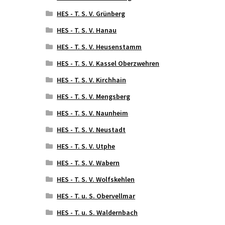
HES - T. S. V. Grünberg
HES - T. S. V. Hanau
HES - T. S. V. Heusenstamm
HES - T. S. V. Kassel Oberzwehren
HES - T. S. V. Kirchhain
HES - T. S. V. Mengsberg
HES - T. S. V. Naunheim
HES - T. S. V. Neustadt
HES - T. S. V. Utphe
HES - T. S. V. Wabern
HES - T. S. V. Wolfskehlen
HES - T. u. S. Obervellmar
HES - T. u. S. Waldernbach