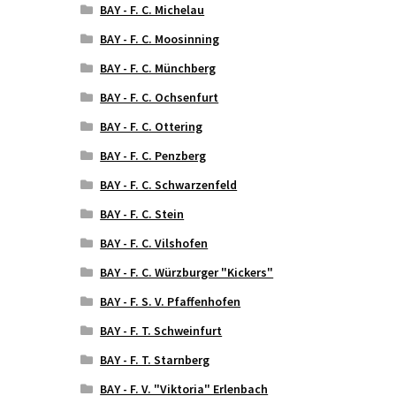
BAY - F. C. Michelau
BAY - F. C. Moosinning
BAY - F. C. Münchberg
BAY - F. C. Ochsenfurt
BAY - F. C. Ottering
BAY - F. C. Penzberg
BAY - F. C. Schwarzenfeld
BAY - F. C. Stein
BAY - F. C. Vilshofen
BAY - F. C. Würzburger "Kickers"
BAY - F. S. V. Pfaffenhofen
BAY - F. T. Schweinfurt
BAY - F. T. Starnberg
BAY - F. V. "Viktoria" Erlenbach