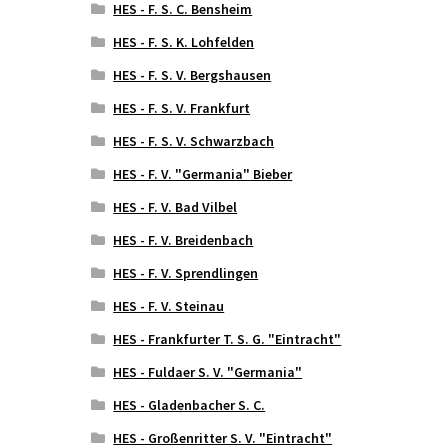
HES - F. S. C. Bensheim
HES - F. S. K. Lohfelden
HES - F. S. V. Bergshausen
HES - F. S. V. Frankfurt
HES - F. S. V. Schwarzbach
HES - F. V. "Germania" Bieber
HES - F. V. Bad Vilbel
HES - F. V. Breidenbach
HES - F. V. Sprendlingen
HES - F. V. Steinau
HES - Frankfurter T. S. G. "Eintracht"
HES - Fuldaer S. V. "Germania"
HES - Gladenbacher S. C.
HES - Großenritter S. V. "Eintracht"