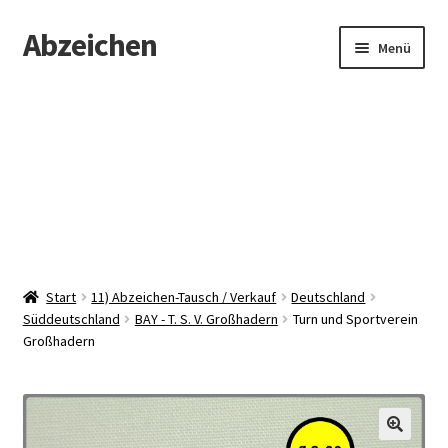
Abzeichen
Zur
Zum
Menü
Navigation
Inhalt
springen
springen
Startseite
Abzeichen
Kontakt
Start
11) Abzeichen-Tausch / Verkauf
Deutschland
Süddeutschland
BAY - T. S. V. Großhadern
Turn und Sportverein
Großhadern