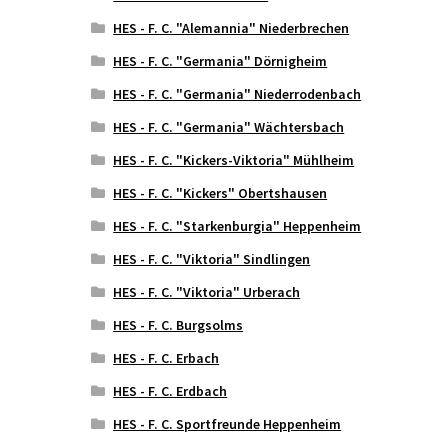
HES - F. C. "Alemannia" Niederbrechen
HES - F. C. "Germania" Dörnigheim
HES - F. C. "Germania" Niederrodenbach
HES - F. C. "Germania" Wächtersbach
HES - F. C. "Kickers-Viktoria" Mühlheim
HES - F. C. "Kickers" Obertshausen
HES - F. C. "Starkenburgia" Heppenheim
HES - F. C. "Viktoria" Sindlingen
HES - F. C. "Viktoria" Urberach
HES - F. C. Burgsolms
HES - F. C. Erbach
HES - F. C. Erdbach
HES - F. C. Sportfreunde Heppenheim