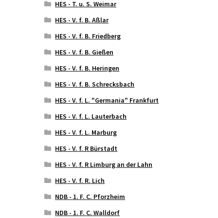
HES - T. u. S. Weimar
HES - V. f. B. Aßlar
HES - V. f. B. Friedberg
HES - V. f. B. Gießen
HES - V. f. B. Heringen
HES - V. f. B. Schrecksbach
HES - V. f. L. "Germania" Frankfurt
HES - V. f. L. Lauterbach
HES - V. f. L. Marburg
HES - V. f. R Bürstadt
HES - V. f. R Limburg an der Lahn
HES - V. f. R. Lich
NDB - 1. F. C. Pforzheim
NDB - 1. F. C. Walldorf