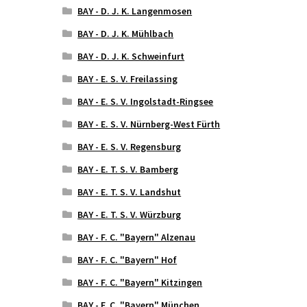
BAY - D. J. K. Langenmosen
BAY - D. J. K. Mühlbach
BAY - D. J. K. Schweinfurt
BAY - E. S. V. Freilassing
BAY - E. S. V. Ingolstadt-Ringsee
BAY - E. S. V. Nürnberg-West Fürth
BAY - E. S. V. Regensburg
BAY - E. T. S. V. Bamberg
BAY - E. T. S. V. Landshut
BAY - E. T. S. V. Würzburg
BAY - F. C. "Bayern" Alzenau
BAY - F. C. "Bayern" Hof
BAY - F. C. "Bayern" Kitzingen
BAY - F. C. "Bayern" München