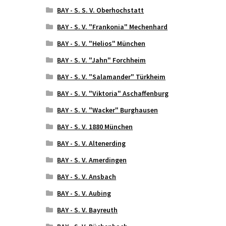
BAY - S. S. V. Oberhochstatt
BAY - S. V. "Frankonia" Mechenhard
BAY - S. V. "Helios" München
BAY - S. V. "Jahn" Forchheim
BAY - S. V. "Salamander" Türkheim
BAY - S. V. "Viktoria" Aschaffenburg
BAY - S. V. "Wacker" Burghausen
BAY - S. V. 1880 München
BAY - S. V. Altenerding
BAY - S. V. Amerdingen
BAY - S. V. Ansbach
BAY - S. V. Aubing
BAY - S. V. Bayreuth