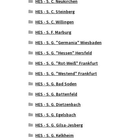
HES - S. C. Neukirchen
HES - S. C. Steinberg
HES - S. C. Willingen
HES - S. F. Marburg
HES - S. G. "Germania" Wiesbaden
HES - S. G. "Hessen" Hersfeld
HES - S. G. "Rot-Weiß" Frankfurt
HES - S. G. "Westend" Frankfurt
HES - S. G. Bad Soden
HES - S. G. Battenfeld
HES - S. G. Dietzenbach
HES - S. G. Egelsbach
HES - S. G. Gilsa-Jesberg
HES - S. G. Kelkheim