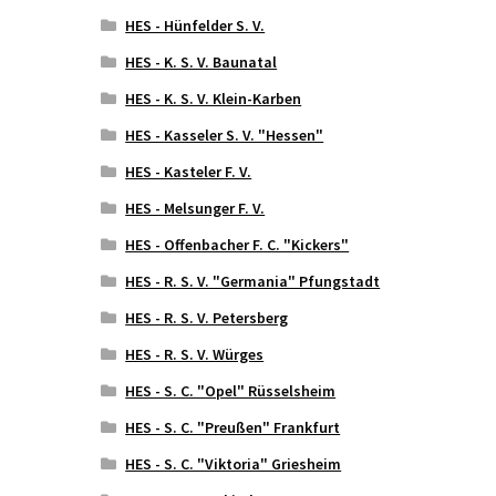
HES - Hünfelder S. V.
HES - K. S. V. Baunatal
HES - K. S. V. Klein-Karben
HES - Kasseler S. V. "Hessen"
HES - Kasteler F. V.
HES - Melsunger F. V.
HES - Offenbacher F. C. "Kickers"
HES - R. S. V. "Germania" Pfungstadt
HES - R. S. V. Petersberg
HES - R. S. V. Würges
HES - S. C. "Opel" Rüsselsheim
HES - S. C. "Preußen" Frankfurt
HES - S. C. "Viktoria" Griesheim