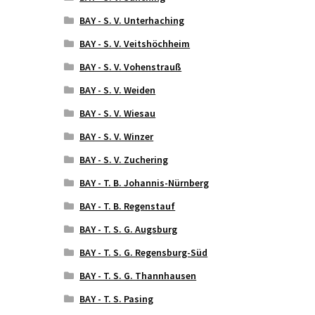
BAY - S. V. Unterhaching
BAY - S. V. Veitshöchheim
BAY - S. V. Vohenstrauß
BAY - S. V. Weiden
BAY - S. V. Wiesau
BAY - S. V. Winzer
BAY - S. V. Zuchering
BAY - T. B. Johannis-Nürnberg
BAY - T. B. Regenstauf
BAY - T. S. G. Augsburg
BAY - T. S. G. Regensburg-Süd
BAY - T. S. G. Thannhausen
BAY - T. S. Pasing