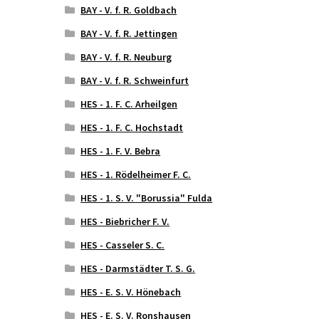
BAY - V. f. R. Goldbach
BAY - V. f. R. Jettingen
BAY - V. f. R. Neuburg
BAY - V. f. R. Schweinfurt
HES - 1. F. C. Arheilgen
HES - 1. F. C. Hochstadt
HES - 1. F. V. Bebra
HES - 1. Rödelheimer F. C.
HES - 1. S. V. "Borussia" Fulda
HES - Biebricher F. V.
HES - Casseler S. C.
HES - Darmstädter T. S. G.
HES - E. S. V. Hönebach
HES - E. S. V. Ronshausen