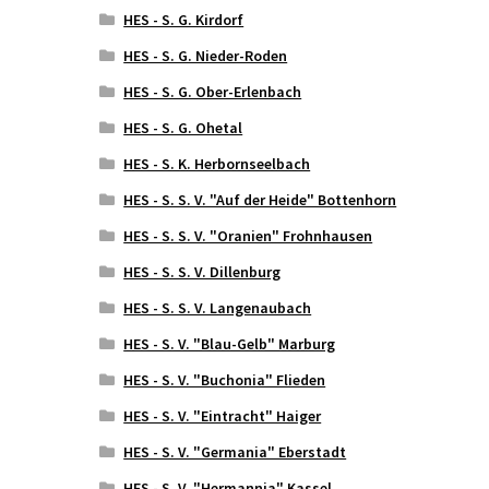
HES - S. G. Kirdorf
HES - S. G. Nieder-Roden
HES - S. G. Ober-Erlenbach
HES - S. G. Ohetal
HES - S. K. Herbornseelbach
HES - S. S. V. "Auf der Heide" Bottenhorn
HES - S. S. V. "Oranien" Frohnhausen
HES - S. S. V. Dillenburg
HES - S. S. V. Langenaubach
HES - S. V. "Blau-Gelb" Marburg
HES - S. V. "Buchonia" Flieden
HES - S. V. "Eintracht" Haiger
HES - S. V. "Germania" Eberstadt
HES - S. V. "Hermannia" Kassel