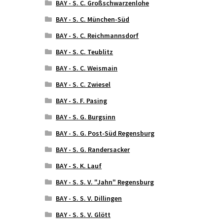
BAY - S. C. Großschwarzenlohe
BAY - S. C. München-Süd
BAY - S. C. Reichmannsdorf
BAY - S. C. Teublitz
BAY - S. C. Weismain
BAY - S. C. Zwiesel
BAY - S. F. Pasing
BAY - S. G. Burgsinn
BAY - S. G. Post-Süd Regensburg
BAY - S. G. Randersacker
BAY - S. K. Lauf
BAY - S. S. V. "Jahn" Regensburg
BAY - S. S. V. Dillingen
BAY - S. S. V. Glött