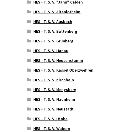
HES - T. S. V. "Jahn" Calden
HES - T. S. V. Altenlotheim
HES - T. S. V. Ausbach
HES - T. S. V. Battenberg
HES - T. S. V. Grünberg
HES - T. S. V. Hanau
HES - T. S. V. Heusenstamm
HES - T. S. V. Kassel Oberzwehren
HES - T. S. V. Kirchhain
HES - T. S. V. Mengsberg
HES - T. S. V. Naunheim
HES - T. S. V. Neustadt
HES - T. S. V. Utphe
HES - T. S. V. Wabern