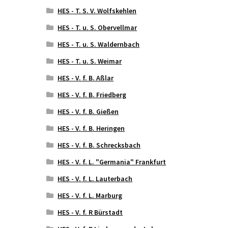
HES - T. S. V. Wolfskehlen
HES - T. u. S. Obervellmar
HES - T. u. S. Waldernbach
HES - T. u. S. Weimar
HES - V. f. B. Aßlar
HES - V. f. B. Friedberg
HES - V. f. B. Gießen
HES - V. f. B. Heringen
HES - V. f. B. Schrecksbach
HES - V. f. L. "Germania" Frankfurt
HES - V. f. L. Lauterbach
HES - V. f. L. Marburg
HES - V. f. R Bürstadt