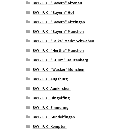
BAY - F. C. "Bayern" Alzenau
BAY - F. C. "Bayern" Hof
BAY - F. C. "Bayern" Kitzingen
BAY - F. C. "Bayern" München
BAY - F. C. "Falke" Markt Schwaben
BAY - F. C. "Hertha" München
BAY - F. C. "Sturm" Hauzenberg
BAY - F. C. "Wacker" München
BAY - F. C. Augsburg
BAY - F. C. Aunkirchen
BAY - F. C. Dingolfing
BAY - F. C. Emmering
BAY - F. C. Gundelfingen
BAY - F. C. Kempten