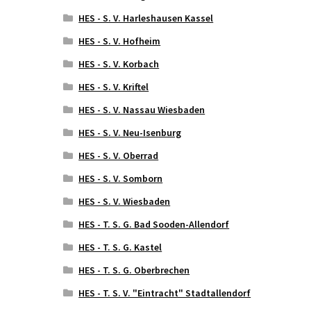
HES - S. V. Harleshausen Kassel
HES - S. V. Hofheim
HES - S. V. Korbach
HES - S. V. Kriftel
HES - S. V. Nassau Wiesbaden
HES - S. V. Neu-Isenburg
HES - S. V. Oberrad
HES - S. V. Somborn
HES - S. V. Wiesbaden
HES - T. S. G. Bad Sooden-Allendorf
HES - T. S. G. Kastel
HES - T. S. G. Oberbrechen
HES - T. S. V. "Eintracht" Stadtallendorf