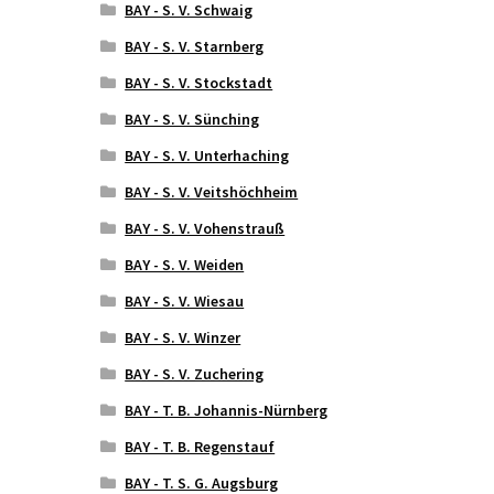
BAY - S. V. Schwaig
BAY - S. V. Starnberg
BAY - S. V. Stockstadt
BAY - S. V. Sünching
BAY - S. V. Unterhaching
BAY - S. V. Veitshöchheim
BAY - S. V. Vohenstrauß
BAY - S. V. Weiden
BAY - S. V. Wiesau
BAY - S. V. Winzer
BAY - S. V. Zuchering
BAY - T. B. Johannis-Nürnberg
BAY - T. B. Regenstauf
BAY - T. S. G. Augsburg