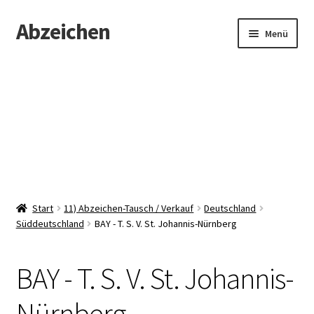
Abzeichen
Zur
Zum
Menü
Navigation
Inhalt
springen
springen
Startseite
Abzeichen
Kontakt
Start
11) Abzeichen-Tausch / Verkauf
Deutschland
Süddeutschland
BAY - T. S. V. St. Johannis-Nürnberg
BAY - T. S. V. St. Johannis-
Nürnberg