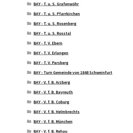
BAY - T. u. S. Grafenwöhr
BAY - T. u. S. Pfarrkirchen
BAY - T. u. S. Rosenberg
BAY - T. u. S. Rosstal
BAY - T. V. Ebern
BAY - T. V. Erlangen
BAY - T. V. Parsberg
BAY - Turn Gemeinde von 1848 Schweinfurt
BAY - V. f. B. Arzberg
BAY - V. f. B. Bayreuth
BAY - V. f. B. Coburg
BAY - V. f. B. Helmbrechts
BAY - V. f. B. München
BAY - V. f. B. Rehau