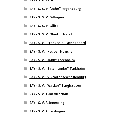
BAY - S. S. V. "Jahn" Regensburg
BAY - S. S. V. Dillingen
BAY - S. S. V. Glött
BAY - S. S. V. Oberhochstatt
BAY - S. V. "Frankonia" Mechenhard
BAY - S. V. "Helios" München
BAY - S. V. "Jahn" Forchheim
BAY - S. V. "Salamander" Türkheim
BAY - S. V. "Viktoria" Aschaffenburg
BAY - S. V. "Wacker" Burghausen
BAY - S. V. 1880 München
BAY - S. V. Altenerding
BAY - S. V. Amerdingen