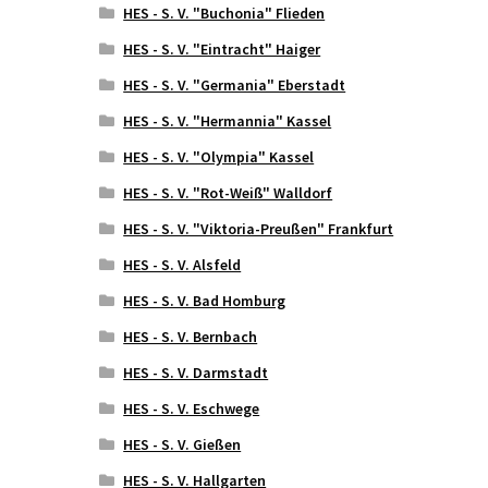
HES - S. V. "Buchonia" Flieden
HES - S. V. "Eintracht" Haiger
HES - S. V. "Germania" Eberstadt
HES - S. V. "Hermannia" Kassel
HES - S. V. "Olympia" Kassel
HES - S. V. "Rot-Weiß" Walldorf
HES - S. V. "Viktoria-Preußen" Frankfurt
HES - S. V. Alsfeld
HES - S. V. Bad Homburg
HES - S. V. Bernbach
HES - S. V. Darmstadt
HES - S. V. Eschwege
HES - S. V. Gießen
HES - S. V. Hallgarten