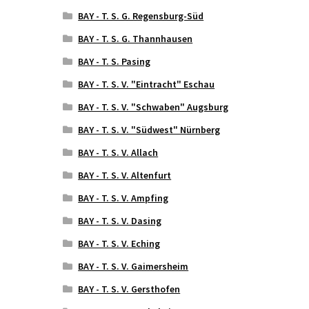
BAY - T. S. G. Regensburg-Süd
BAY - T. S. G. Thannhausen
BAY - T. S. Pasing
BAY - T. S. V. "Eintracht" Eschau
BAY - T. S. V. "Schwaben" Augsburg
BAY - T. S. V. "Südwest" Nürnberg
BAY - T. S. V. Allach
BAY - T. S. V. Altenfurt
BAY - T. S. V. Ampfing
BAY - T. S. V. Dasing
BAY - T. S. V. Eching
BAY - T. S. V. Gaimersheim
BAY - T. S. V. Gersthofen