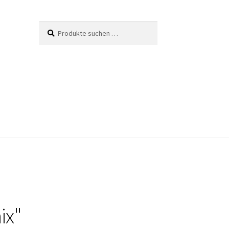
Suche
Suchen
nach:
ix"