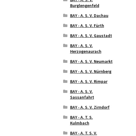
Burglengenfeld
BAY - A. S. V. Dachau
BAY - A. S. V. Fürth
BAY - A. S. V. Gaustadt
BAY - A. S. V.
Herzogenaurach
BAY - A. S. V. Neumarkt
BAY - A. S. V. Nürnberg
BAY - A. S. V. Rimpar
BAY - A. S. V.
Sassanfahrt
BAY - A. S. V. Zirndorf
BAY - A. T. S.
Kulmbach
BAY - A. T. S. V.