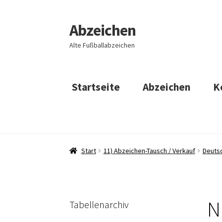
Abzeichen
Zur
Zum
Navigation
Inhalt
Alte Fußballabzeichen
springen
springen
Startseite
Abzeichen
K
Start
11) Abzeichen-Tausch / Verkauf
Deuts
N
Tabellenarchiv