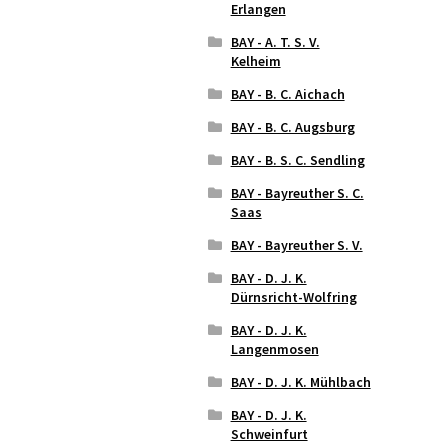
Erlangen
BAY - A. T. S. V.
Kelheim
BAY - B. C. Aichach
BAY - B. C. Augsburg
BAY - B. S. C. Sendling
BAY - Bayreuther S. C.
Saas
BAY - Bayreuther S. V.
BAY - D. J. K.
Dürnsricht-Wolfring
BAY - D. J. K.
Langenmosen
BAY - D. J. K. Mühlbach
BAY - D. J. K.
Schweinfurt