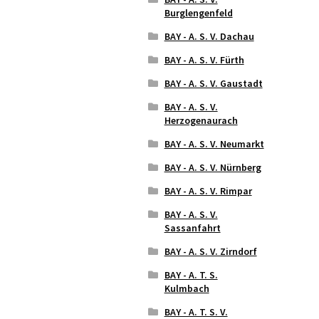
Burglengenfeld
BAY - A. S. V. Dachau
BAY - A. S. V. Fürth
BAY - A. S. V. Gaustadt
BAY - A. S. V.
Herzogenaurach
BAY - A. S. V. Neumarkt
BAY - A. S. V. Nürnberg
BAY - A. S. V. Rimpar
BAY - A. S. V.
Sassanfahrt
BAY - A. S. V. Zirndorf
BAY - A. T. S.
Kulmbach
BAY - A. T. S. V.