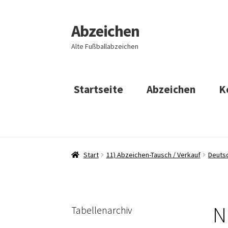
Abzeichen
Zur
Zum
Navigation
Inhalt
Alte Fußballabzeichen
springen
springen
Startseite
Abzeichen
K
Start
11) Abzeichen-Tausch / Verkauf
Deuts
N
Tabellenarchiv