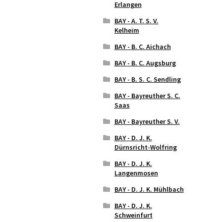
Erlangen
BAY - A. T. S. V.
Kelheim
BAY - B. C. Aichach
BAY - B. C. Augsburg
BAY - B. S. C. Sendling
BAY - Bayreuther S. C.
Saas
BAY - Bayreuther S. V.
BAY - D. J. K.
Dürnsricht-Wolfring
BAY - D. J. K.
Langenmosen
BAY - D. J. K. Mühlbach
BAY - D. J. K.
Schweinfurt