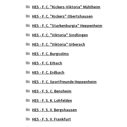
HES - F. C. "Kickers-Viktoria" Mühlheim
HES - F. C. "Kickers" Obertshausen
HES - F. C. "Starkenburgia" Heppenheim
HES - F. C. "Viktoria" Sindlingen
HES - F. C. "Viktoria" Urberach
HES - F. C. Burgsolms
HES - F. C. Erbach
HES - F. C. Erdbach
HES - F. C. Sportfreunde Heppenheim
HES - F. S. C. Bensheim
HES - F. S. K. Lohfelden
HES - F. S. V. Bergshausen
HES - F. S. V. Frankfurt