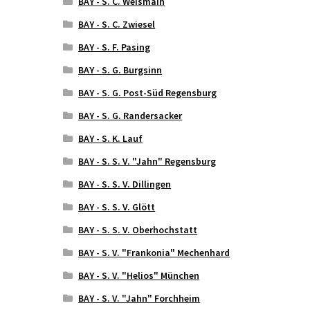
BAY - S. C. Weismain
BAY - S. C. Zwiesel
BAY - S. F. Pasing
BAY - S. G. Burgsinn
BAY - S. G. Post-Süd Regensburg
BAY - S. G. Randersacker
BAY - S. K. Lauf
BAY - S. S. V. "Jahn" Regensburg
BAY - S. S. V. Dillingen
BAY - S. S. V. Glött
BAY - S. S. V. Oberhochstatt
BAY - S. V. "Frankonia" Mechenhard
BAY - S. V. "Helios" München
BAY - S. V. "Jahn" Forchheim