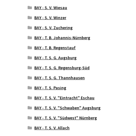
BAY - S. V. Wiesau
BAY - S. V. Winzer
BAY - S. V. Zuchering
BAY - T. B. Johannis-Nürnberg
BAY - T. B. Regenstauf
BAY - T. S. G. Augsburg
BAY - T. S. G. Regensburg-Süd
BAY - T. S. G. Thannhausen
BAY - T. S. Pasing
BAY - T. S. V. "Eintracht" Eschau
BAY - T. S. V. "Schwaben" Augsburg
BAY - T. S. V. "Südwest" Nürnberg
BAY - T. S. V. Allach