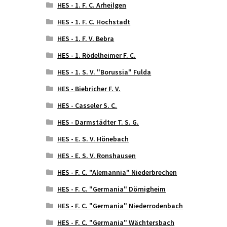
HES - 1. F. C. Arheilgen
HES - 1. F. C. Hochstadt
HES - 1. F. V. Bebra
HES - 1. Rödelheimer F. C.
HES - 1. S. V. "Borussia" Fulda
HES - Biebricher F. V.
HES - Casseler S. C.
HES - Darmstädter T. S. G.
HES - E. S. V. Hönebach
HES - E. S. V. Ronshausen
HES - F. C. "Alemannia" Niederbrechen
HES - F. C. "Germania" Dörnigheim
HES - F. C. "Germania" Niederrodenbach
HES - F. C. "Germania" Wächtersbach