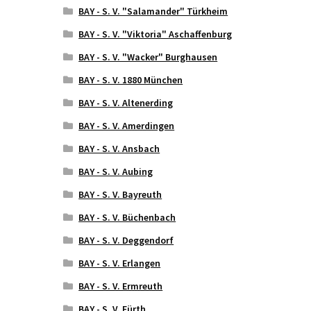
BAY - S. V. "Salamander" Türkheim
BAY - S. V. "Viktoria" Aschaffenburg
BAY - S. V. "Wacker" Burghausen
BAY - S. V. 1880 München
BAY - S. V. Altenerding
BAY - S. V. Amerdingen
BAY - S. V. Ansbach
BAY - S. V. Aubing
BAY - S. V. Bayreuth
BAY - S. V. Büchenbach
BAY - S. V. Deggendorf
BAY - S. V. Erlangen
BAY - S. V. Ermreuth
BAY - S. V. Fürth