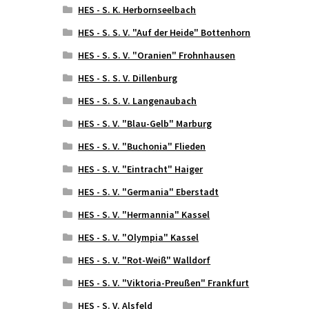
HES - S. K. Herbornseelbach
HES - S. S. V. "Auf der Heide" Bottenhorn
HES - S. S. V. "Oranien" Frohnhausen
HES - S. S. V. Dillenburg
HES - S. S. V. Langenaubach
HES - S. V. "Blau-Gelb" Marburg
HES - S. V. "Buchonia" Flieden
HES - S. V. "Eintracht" Haiger
HES - S. V. "Germania" Eberstadt
HES - S. V. "Hermannia" Kassel
HES - S. V. "Olympia" Kassel
HES - S. V. "Rot-Weiß" Walldorf
HES - S. V. "Viktoria-Preußen" Frankfurt
HES - S. V. Alsfeld