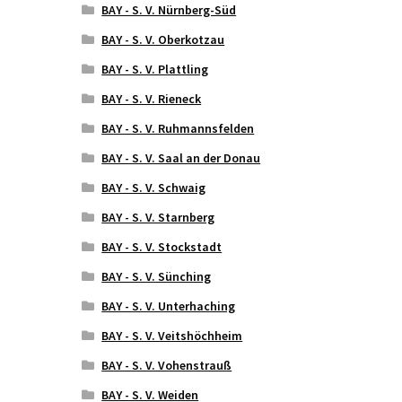
BAY - S. V. Nürnberg-Süd
BAY - S. V. Oberkotzau
BAY - S. V. Plattling
BAY - S. V. Rieneck
BAY - S. V. Ruhmannsfelden
BAY - S. V. Saal an der Donau
BAY - S. V. Schwaig
BAY - S. V. Starnberg
BAY - S. V. Stockstadt
BAY - S. V. Sünching
BAY - S. V. Unterhaching
BAY - S. V. Veitshöchheim
BAY - S. V. Vohenstrauß
BAY - S. V. Weiden