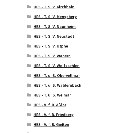
HES - T. S. V. Kirchhain
HES - T. S. V. Mengsberg
HES - T. S. V. Naunheim
HES - T. S. V. Neustadt
HES - T. S. V. Utphe
HES - T. S. V. Wabern
HES - T. S. V. Wolfskehlen
HES - T. u. S. Obervellmar
HES - T. u. S. Waldernbach
HES - T. u. S. Weimar
HES - V. f. B. Aßlar
HES - V. f. B. Friedberg
HES - V. f. B. Gießen