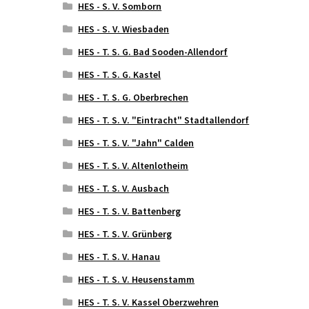
HES - S. V. Somborn
HES - S. V. Wiesbaden
HES - T. S. G. Bad Sooden-Allendorf
HES - T. S. G. Kastel
HES - T. S. G. Oberbrechen
HES - T. S. V. "Eintracht" Stadtallendorf
HES - T. S. V. "Jahn" Calden
HES - T. S. V. Altenlotheim
HES - T. S. V. Ausbach
HES - T. S. V. Battenberg
HES - T. S. V. Grünberg
HES - T. S. V. Hanau
HES - T. S. V. Heusenstamm
HES - T. S. V. Kassel Oberzwehren