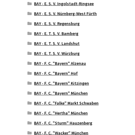
BAY - E. S. V. Ingolstadt-Ringsee
BAY - E. S. V. Nürnberg-West Fürth
BAY - E. S. V. Regensburg
BAY - E. T. S. V. Bamberg
BAY - E. T. S. V. Landshut
BAY - E. T. S. V. Würzburg
BAY - F. C. "Bayern" Alzenau
BAY - F. C. "Bayern" Hof
BAY - F. C. "Bayern" Kitzingen
BAY - F. C. "Bayern" München
BAY - F. C. "Falke" Markt Schwaben
BAY - F. C. "Hertha" München
BAY - F. C. "Sturm" Hauzenberg
BAY - F. C. "Wacker" München