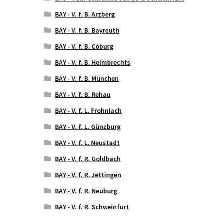
BAY - V. f. B. Arzberg
BAY - V. f. B. Bayreuth
BAY - V. f. B. Coburg
BAY - V. f. B. Helmbrechts
BAY - V. f. B. München
BAY - V. f. B. Rehau
BAY - V. f. L. Frohnlach
BAY - V. f. L. Günzburg
BAY - V. f. L. Neustadt
BAY - V. f. R. Goldbach
BAY - V. f. R. Jettingen
BAY - V. f. R. Neuburg
BAY - V. f. R. Schweinfurt