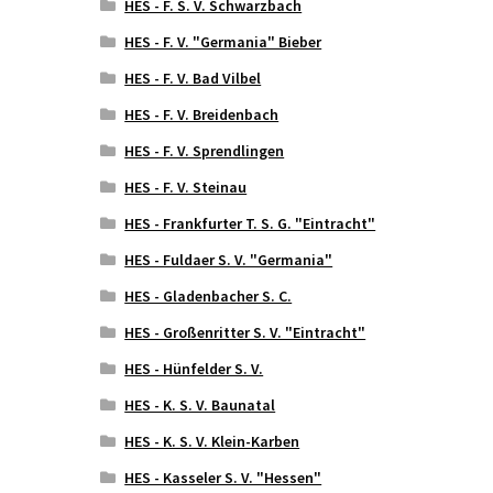
HES - F. S. V. Schwarzbach
HES - F. V. "Germania" Bieber
HES - F. V. Bad Vilbel
HES - F. V. Breidenbach
HES - F. V. Sprendlingen
HES - F. V. Steinau
HES - Frankfurter T. S. G. "Eintracht"
HES - Fuldaer S. V. "Germania"
HES - Gladenbacher S. C.
HES - Großenritter S. V. "Eintracht"
HES - Hünfelder S. V.
HES - K. S. V. Baunatal
HES - K. S. V. Klein-Karben
HES - Kasseler S. V. "Hessen"