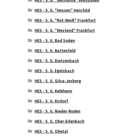
HES - S. G. "Hessen" Hersfeld
HES - S. G. "Rot-Weiß" Frankfurt
HES - S. G. "Westend" Frankfurt
HES - S. G. Bad Soden
HES - S. G. Battenfeld
HES - S. G. Dietzenbach
HES - S. G. Egelsbach
HES - S. G. Gilsa-Jesberg
HES - S. G. Kelkheim
HES - S. G. Kirdorf
HES - S. G. Nieder-Roden
HES - S. G. Ober-Erlenbach
HES - S. G. Ohetal