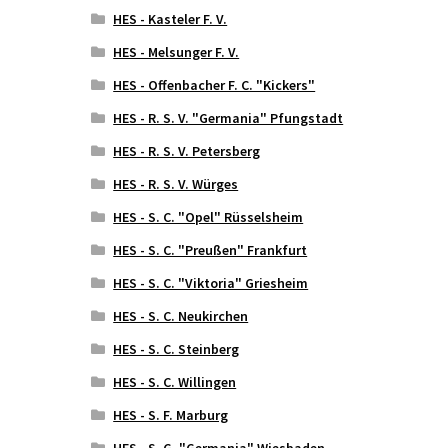
HES - Kasteler F. V.
HES - Melsunger F. V.
HES - Offenbacher F. C. "Kickers"
HES - R. S. V. "Germania" Pfungstadt
HES - R. S. V. Petersberg
HES - R. S. V. Würges
HES - S. C. "Opel" Rüsselsheim
HES - S. C. "Preußen" Frankfurt
HES - S. C. "Viktoria" Griesheim
HES - S. C. Neukirchen
HES - S. C. Steinberg
HES - S. C. Willingen
HES - S. F. Marburg
HES - S. G. "Germania" Wiesbaden