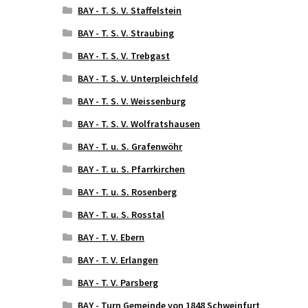
BAY - T. S. V. Staffelstein
BAY - T. S. V. Straubing
BAY - T. S. V. Trebgast
BAY - T. S. V. Unterpleichfeld
BAY - T. S. V. Weissenburg
BAY - T. S. V. Wolfratshausen
BAY - T. u. S. Grafenwöhr
BAY - T. u. S. Pfarrkirchen
BAY - T. u. S. Rosenberg
BAY - T. u. S. Rosstal
BAY - T. V. Ebern
BAY - T. V. Erlangen
BAY - T. V. Parsberg
BAY - Turn Gemeinde von 1848 Schweinfurt