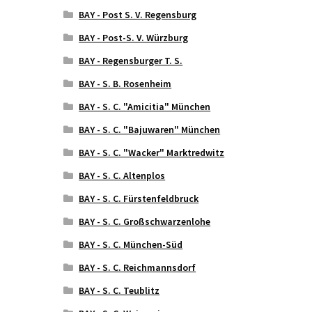
BAY - Post S. V. Regensburg
BAY - Post-S. V. Würzburg
BAY - Regensburger T. S.
BAY - S. B. Rosenheim
BAY - S. C. "Amicitia" München
BAY - S. C. "Bajuwaren" München
BAY - S. C. "Wacker" Marktredwitz
BAY - S. C. Altenplos
BAY - S. C. Fürstenfeldbruck
BAY - S. C. Großschwarzenlohe
BAY - S. C. München-Süd
BAY - S. C. Reichmannsdorf
BAY - S. C. Teublitz