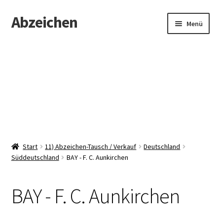
Abzeichen
Zur
Zum
Menü
Navigation
Inhalt
springen
springen
Startseite
Abzeichen
Kontakt
Start
11) Abzeichen-Tausch / Verkauf
Deutschland
Süddeutschland
BAY - F. C. Aunkirchen
BAY - F. C. Aunkirchen