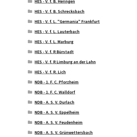
HES - V. f. B. Heringen
HES - V. f. B. Schrecksbach
HES - V. f. L. "Germania" Frankfurt
HES - V. f. L. Lauterbach
HES - V. f. L. Marburg
HES - V. f. R Bürstadt
HES - V. f. R Limburg an der Lahn
HES - V. f. R. Lich
NDB - 1. F. C. Pforzheim
NDB - 1. F. C. Walldorf
NDB - A. S. V. Durlach
NDB - A. S. V. Eppelheim
NDB - A. S. V. Feudenheim
NDB - A. S. V. Grünwettersbach