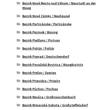
Bezirk Nové Mesto nad Váhom / Neustadt an der
Waag
Bezirk Nové Zámky / Neuhäusel
Bezirk Partizánske / Partizánske
Bezirk Pezinok / Bösing
Bezirk Piešťany / Pistyan
Bezirk Poltár / Poltár
Bezirk Poprad / Deutschendorf
Bezirk Považská Bystrica / Waagbistritz
Bezirk Prešov / Eperies
Bezirk Prievidza / Priwitz
Bezirk Púchov / Puchau
Bezirk Revúca / Großrauschenbach
Bezirk Rimavská Sobota / Großsteffelsdorf