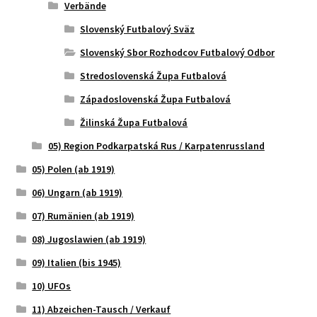
Verbände
Slovenský Futbalový Sväz
Slovenský Sbor Rozhodcov Futbalový Odbor
Stredoslovenská Župa Futbalová
Západoslovenská Župa Futbalová
Žilinská Župa Futbalová
05) Region Podkarpatská Rus / Karpatenrussland
05) Polen (ab 1919)
06) Ungarn (ab 1919)
07) Rumänien (ab 1919)
08) Jugoslawien (ab 1919)
09) Italien (bis 1945)
10) UFOs
11) Abzeichen-Tausch / Verkauf