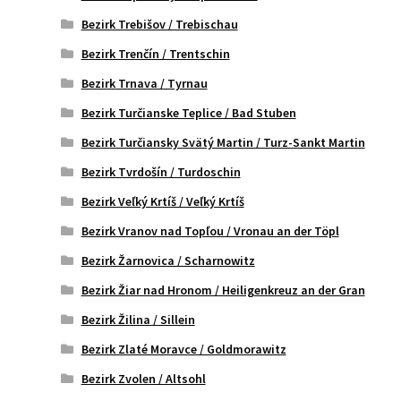
Bezirk Trebišov / Trebischau
Bezirk Trenčín / Trentschin
Bezirk Trnava / Tyrnau
Bezirk Turčianske Teplice / Bad Stuben
Bezirk Turčiansky Svätý Martin / Turz-Sankt Martin
Bezirk Tvrdošín / Turdoschin
Bezirk Veľký Krtíš / Veľký Krtíš
Bezirk Vranov nad Topľou / Vronau an der Töpl
Bezirk Žarnovica / Scharnowitz
Bezirk Žiar nad Hronom / Heiligenkreuz an der Gran
Bezirk Žilina / Sillein
Bezirk Zlaté Moravce / Goldmorawitz
Bezirk Zvolen / Altsohl