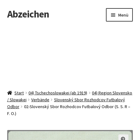
Abzeichen
Zur
Zum
Menü
Navigation
Inhalt
springen
springen
Startseite
Abzeichen
Kontakt
Start
04) Tschechoslowakei (ab 1919)
04) Region Slovensko
/ Slowakei
Verbände
Slovenský Sbor Rozhodcov Futbalový
Odbor
02-Slovenský Sbor Rozhodcov Futbalový Odbor (S. S. R –
F. O.)