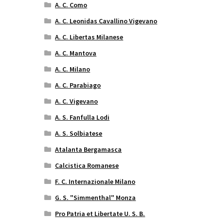
A. C. Como
A. C. Leonidas Cavallino Vigevano
A. C. Libertas Milanese
A. C. Mantova
A. C. Milano
A. C. Parabiago
A. C. Vigevano
A. S. Fanfulla Lodi
A. S. Solbiatese
Atalanta Bergamasca
Calcistica Romanese
F. C. Internazionale Milano
G. S. "Simmenthal" Monza
Pro Patria et Libertate U. S. B.