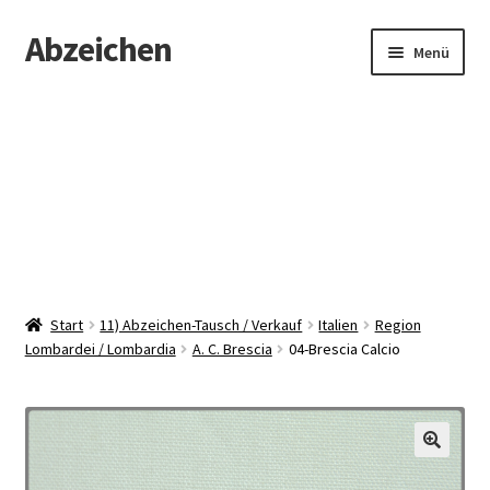
Abzeichen
Zur
Zum
Menü
Navigation
Inhalt
springen
springen
Startseite
Abzeichen
Kontakt
Start
11) Abzeichen-Tausch / Verkauf
Italien
Region
Lombardei / Lombardia
A. C. Brescia
04-Brescia Calcio