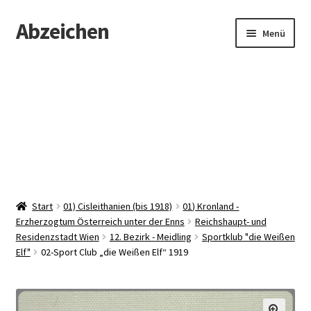
Abzeichen
Zur
Zum
Menü
Navigation
Inhalt
springen
springen
Startseite
Abzeichen
Kontakt
Start
01) Cisleithanien (bis 1918)
01) Kronland -
Erzherzogtum Österreich unter der Enns
Reichshaupt- und
Residenzstadt Wien
12. Bezirk - Meidling
Sportklub "die Weißen
Elf"
02-Sport Club „die Weißen Elf“ 1919