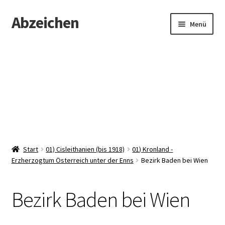
Abzeichen
Zur
Zum
Menü
Navigation
Inhalt
springen
springen
Startseite
Abzeichen
Kontakt
Start
01) Cisleithanien (bis 1918)
01) Kronland -
Erzherzogtum Österreich unter der Enns
Bezirk Baden bei Wien
Bezirk Baden bei Wien