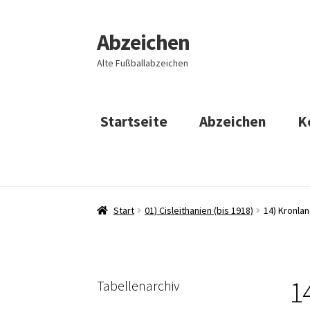
Abzeichen
Zur
Zum
Navigation
Inhalt
Alte Fußballabzeichen
springen
springen
Startseite
Abzeichen
K
Start
01) Cisleithanien (bis 1918)
14) Kronla
1
Tabellenarchiv