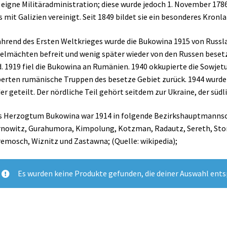
 eigne Militäradministration; diese wurde jedoch 1. November 178
s mit Galizien vereinigt. Seit 1849 bildet sie ein besonderes Kron
hrend des Ersten Weltkrieges wurde die Bukowina 1915 von Russl
elmächten befreit und wenig später wieder von den Russen beset
. 1919 fiel die Bukowina an Rumänien. 1940 okkupierte die Sowjetu
erten rumänische Truppen des besetze Gebiet zurück. 1944 wurde
er geteilt. Der nördliche Teil gehört seitdem zur Ukraine, der südl
s Herzogtum Bukowina war 1914 in folgende Bezirkshauptmannsch
nowitz, Gurahumora, Kimpolung, Kotzman, Radautz, Sereth, Sto
emosch, Wiznitz und Zastawna; (Quelle: wikipedia);
Es wurden keine Produkte gefunden, die deiner Auswahl ent