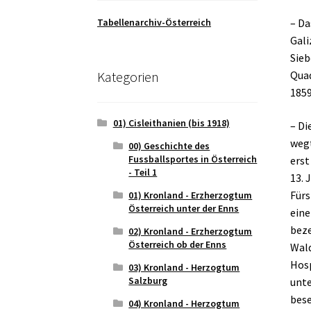
Tabellenarchiv-Österreich
– Da
Gali
Sieb
Kategorien
Quad
1859
01) Cisleithanien (bis 1918)
– Di
wegt
00) Geschichte des
Fussballsportes in Österreich
erst
- Teil 1
13. 
Fürs
01) Kronland - Erzherzogtum
Österreich unter der Enns
eine
beze
02) Kronland - Erzherzogtum
Österreich ob der Enns
Wald
Hosp
03) Kronland - Herzogtum
Salzburg
unte
bese
04) Kronland - Herzogtum