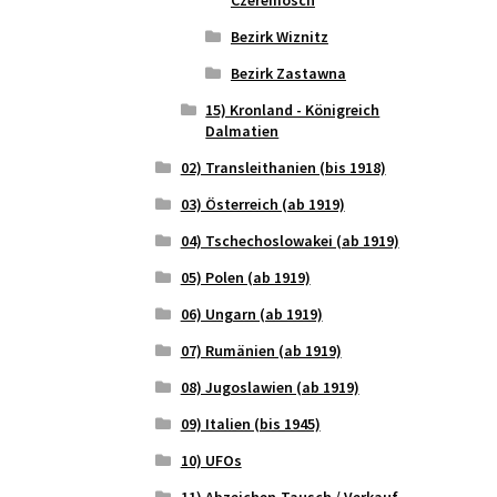
Bezirk Wiznitz
Bezirk Zastawna
15) Kronland - Königreich
Dalmatien
02) Transleithanien (bis 1918)
03) Österreich (ab 1919)
04) Tschechoslowakei (ab 1919)
05) Polen (ab 1919)
06) Ungarn (ab 1919)
07) Rumänien (ab 1919)
08) Jugoslawien (ab 1919)
09) Italien (bis 1945)
10) UFOs
11) Abzeichen-Tausch / Verkauf