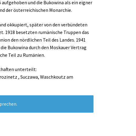
6 aufgehoben und die Bukowina als ein eigner
land der österreichischen Monarchie.
and okkupiert, später von den verbündeten
zt. 1918 besetzten rumänische Truppen das
nion den nördlichen Teil des Landes. 1941
 die Bukowina durch den Moskauer Vertrag
iche Teil zu Rumänien.
aften unterteilt:
rozinetz , Suczawa, Waschkoutz am
sprechen.