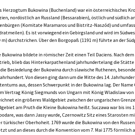
s Herzogtum Bukowina (Buchenland) war ein österreichisches Kro
zien, nordöstlich an Russland (Bessarabien), östlich und südlich 
enbürgen (Komitate Maramaros und Bistritz-Naszód) und umfasste
ratmeilen). Es ist vorwiegend ein Gebirgsland und wird im Süd
 m) durchstrichen. Über den Borgopaß (1191 m) führte an der Süd
e Bukowina bildete in römischer Zeit einen Teil Daciens. Nach de
rieb, blieb das Hinterkarpathenland jahrhundertelang die Stät
 die Besiedelung der Bukowina durch slawische Ruthenen, besonde
Jahrhundert. Von diesen ging dann um die Mitte des 14. Jahrhunde
tentums aus, dessen Schwerpunkt in der Bukowina lag. Der Name G
m Vertrag König Siegmunds von Ungarn mit König Wladislaw von 
ichnet ein größeres Waldgebiet zwischen der ungarischen Grenze
gebiet am Pruth die Kleine Bukowina heißt. Suczawa war bis ins 1
odare, was dann Jassy wurde, Czernowitz Sitz eines Starosten mi
r türkischer Oberhoheit. 1769 wurde die Bukowina von den Russen 
tzt und an dieses durch die Konvention vom 7. Mai 1775 förmlich 