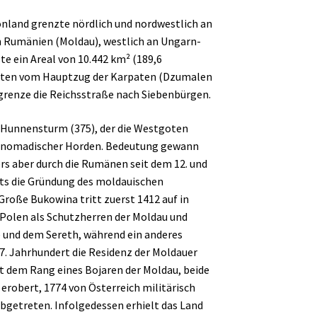
nland grenzte nördlich und nordwestlich an
an Rumänien (Moldau), westlich an Ungarn-
 ein Areal von 10.442 km² (189,6
westen vom Hauptzug der Karpaten (Dzumalen
grenze die Reichsstraße nach Siebenbürgen.
m Hunnensturm (375), der die Westgoten
te nomadischer Horden. Bedeutung gewann
rs aber durch die Rumänen seit dem 12. und
rts die Gründung des moldauischen
roße Bukowina tritt zuerst 1412 auf in
Polen als Schutzherren der Moldau und
 und dem Sereth, während ein anderes
7. Jahrhundert die Residenz der Moldauer
t dem Rang eines Bojaren der Moldau, beide
erobert, 1774 von Österreich militärisch
abgetreten. Infolgedessen erhielt das Land