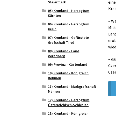
eine
Steiermark
Krei
05) Kronland - Herzogtum
Kärnten
– Wä
06) Kronland - Herzogtum
Mitt
Krain
Land
07) Kronland - Gefürstete
erob
Grafschaft Tirol
wied
08) Kronland - Land
Vorarlberg
– da
09) Provinz - Küstenland
Czer
Czer
10) Kronland - Königreich
Böhmen
11) Kronland - Markgrafschaft
Mähren
12) Kronland - Herzogtum
Österreichisch-Schlesien
13) Kronland - Königreich