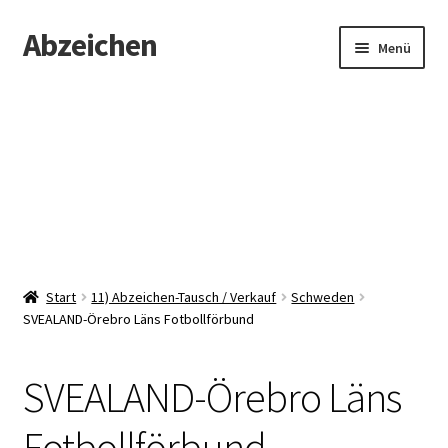
Abzeichen
Zur
Zum
Menü
Navigation
Inhalt
springen
springen
Startseite
Abzeichen
Kontakt
Start
11) Abzeichen-Tausch / Verkauf
Schweden
SVEALAND-Örebro Läns Fotbollförbund
SVEALAND-Örebro Läns
Fotbollförbund