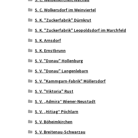
S. C. Wolkersdorf im Weinviertel
S. K. "Zuckerfabrik" Dürnkrut
S. K. "Zuckerfabrik" Leopoldsdorf im Marchfeld
S. K. Arnsdorf
S. K. Ernstbrunn
S. V. "Donau" Hollenburg
S. V. "Donau" Langenlebarn
S. V. "Kammgarn-Fabrik" Möllersdorf
S. V. "Viktoria" Rust
S. V. „Admira“ Wiener-Neustadt
S. V. „Hitiag“ Pöchlarn
S. V. Böheimkirchen
S. V. Breitenau-Schwarzau