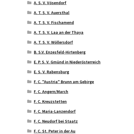
A. S. V. Vösendorf
A. T. S. V. Auersthal
A. T. S. V. Fischamend
A. T. S. V. Laa an der Thaya
A. T. S. V. Wöllersdorf
B. S.V. Enzesfeld-Hirtenberg
E. P. S. V. Gmünd in Niederösterreich
E. S. V. Rabensburg
F. C. "Austria" Brunn am Gebirge
F. C. Angern/March
F. C. Kreuzstetten
F. C. Maria-Lanzendorf
F. C. Neudorf bei Staatz
F. C. St. Peter in der Au