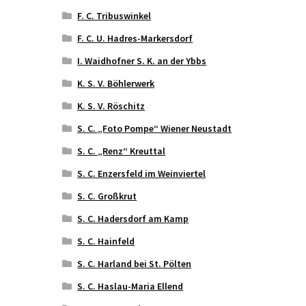
F. C. Tribuswinkel
F. C. U. Hadres-Markersdorf
I. Waidhofner S. K. an der Ybbs
K. S. V. Böhlerwerk
K. S. V. Röschitz
S. C. „Foto Pompe“ Wiener Neustadt
S. C. „Renz“ Kreuttal
S. C. Enzersfeld im Weinviertel
S. C. Großkrut
S. C. Hadersdorf am Kamp
S. C. Hainfeld
S. C. Harland bei St. Pölten
S. C. Haslau-Maria Ellend