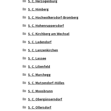
S. C. Herzogenburg
S. C. Himberg
S. C. Hochwolkersdorf-Bromberg
S. C. Hohenruppersdorf
S. C. Kirchberg am Wechsel
S. C. Ladendorf
S. C. Lanzenkirchen
S. C. Lassee
S. C. Lilienfeld
S. C. Marchegg
S. C. Matzendorf-Hölles
S. C. Moosbrunn
S. C. Obergänserndorf
S. C. Ollersdorf