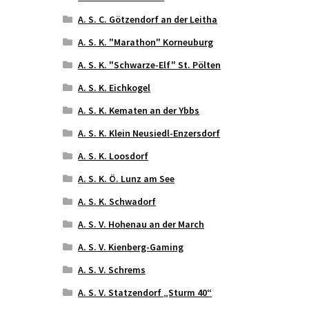
A. S. C. Götzendorf an der Leitha
A. S. K. "Marathon" Korneuburg
A. S. K. "Schwarze-Elf" St. Pölten
A. S. K. Eichkogel
A. S. K. Kematen an der Ybbs
A. S. K. Klein Neusiedl-Enzersdorf
A. S. K. Loosdorf
A. S. K. Ö. Lunz am See
A. S. K. Schwadorf
A. S. V. Hohenau an der March
A. S. V. Kienberg-Gaming
A. S. V. Schrems
A. S. V. Statzendorf „Sturm 40“