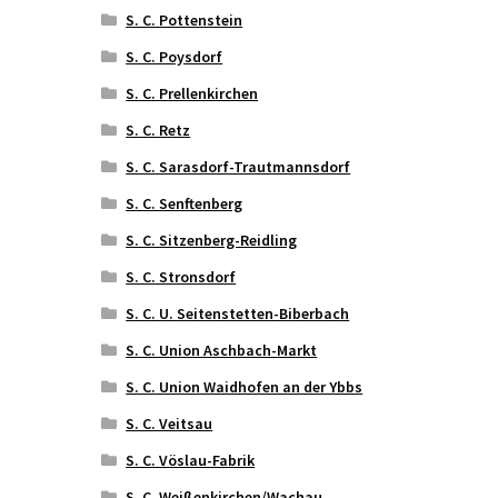
S. C. Pottenstein
S. C. Poysdorf
S. C. Prellenkirchen
S. C. Retz
S. C. Sarasdorf-Trautmannsdorf
S. C. Senftenberg
S. C. Sitzenberg-Reidling
S. C. Stronsdorf
S. C. U. Seitenstetten-Biberbach
S. C. Union Aschbach-Markt
S. C. Union Waidhofen an der Ybbs
S. C. Veitsau
S. C. Vöslau-Fabrik
S. C. Weißenkirchen/Wachau