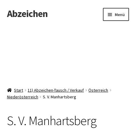
Abzeichen
Zur
Zum
Menü
Navigation
Inhalt
springen
springen
Startseite
Abzeichen
Kontakt
Start
11) Abzeichen-Tausch / Verkauf
Österreich
Niederösterreich
S. V. Manhartsberg
S. V. Manhartsberg