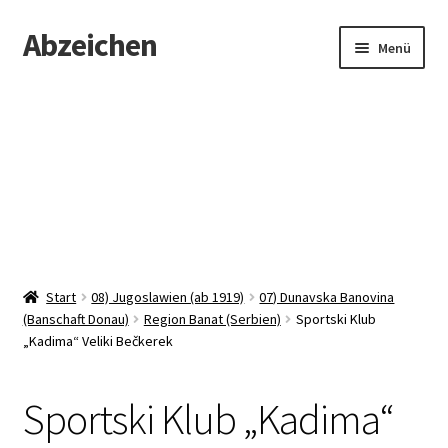
Abzeichen
Zur
Zum
Menü
Navigation
Inhalt
springen
springen
Startseite
Abzeichen
Kontakt
Start
08) Jugoslawien (ab 1919)
07) Dunavska Banovina
(Banschaft Donau)
Region Banat (Serbien)
Sportski Klub
„Kadima“ Veliki Bečkerek
Sportski Klub „Kadima“