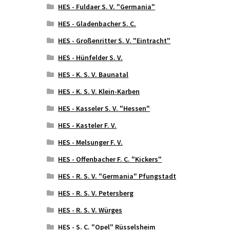
HES - Fuldaer S. V. "Germania"
HES - Gladenbacher S. C.
HES - Großenritter S. V. "Eintracht"
HES - Hünfelder S. V.
HES - K. S. V. Baunatal
HES - K. S. V. Klein-Karben
HES - Kasseler S. V. "Hessen"
HES - Kasteler F. V.
HES - Melsunger F. V.
HES - Offenbacher F. C. "Kickers"
HES - R. S. V. "Germania" Pfungstadt
HES - R. S. V. Petersberg
HES - R. S. V. Würges
HES - S. C. "Opel" Rüsselsheim