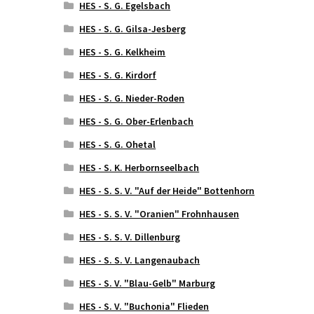
HES - S. G. Egelsbach
HES - S. G. Gilsa-Jesberg
HES - S. G. Kelkheim
HES - S. G. Kirdorf
HES - S. G. Nieder-Roden
HES - S. G. Ober-Erlenbach
HES - S. G. Ohetal
HES - S. K. Herbornseelbach
HES - S. S. V. "Auf der Heide" Bottenhorn
HES - S. S. V. "Oranien" Frohnhausen
HES - S. S. V. Dillenburg
HES - S. S. V. Langenaubach
HES - S. V. "Blau-Gelb" Marburg
HES - S. V. "Buchonia" Flieden