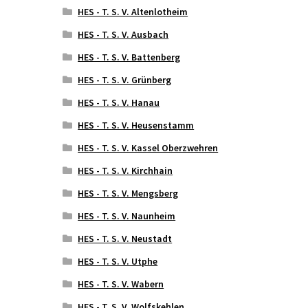
HES - T. S. V. Altenlotheim
HES - T. S. V. Ausbach
HES - T. S. V. Battenberg
HES - T. S. V. Grünberg
HES - T. S. V. Hanau
HES - T. S. V. Heusenstamm
HES - T. S. V. Kassel Oberzwehren
HES - T. S. V. Kirchhain
HES - T. S. V. Mengsberg
HES - T. S. V. Naunheim
HES - T. S. V. Neustadt
HES - T. S. V. Utphe
HES - T. S. V. Wabern
HES - T. S. V. Wolfskehlen