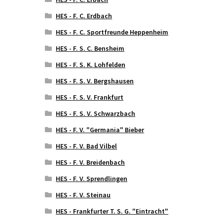
HES - F. C. Erdbach
HES - F. C. Sportfreunde Heppenheim
HES - F. S. C. Bensheim
HES - F. S. K. Lohfelden
HES - F. S. V. Bergshausen
HES - F. S. V. Frankfurt
HES - F. S. V. Schwarzbach
HES - F. V. "Germania" Bieber
HES - F. V. Bad Vilbel
HES - F. V. Breidenbach
HES - F. V. Sprendlingen
HES - F. V. Steinau
HES - Frankfurter T. S. G. "Eintracht"