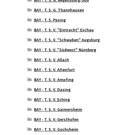
BAY - T. S. G. Thannhausen
BAY - T. S. Pasing
BAY - T. S. V. "Eintracht" Eschau
BAY - T. S. V. "Schwaben" Augsburg
BAY - T. S. V. "Südwest" Nürnberg
BAY - T. S. V. Allach
BAY - T. S. V. Altenfurt
BAY - T. S. V. Ampfing
BAY - T. S. V. Dasing
BAY - T. S. V. Eching
BAY - T. S. V. Gaimersheim
BAY - T. S. V. Gersthofen
BAY - T. S. V. Gochsheim