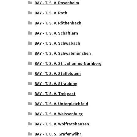
BAY - T. S. V. Rosenheim
BAY - T. S. V. Roth
BAY - T. S. V. Röthenbach
BAY - T. S. V. Schäftlarn
BAY - T. S. V. Schwabach
BAY - T. S. V. Schwabmünchen
BAY - T. S. V. St. Johannis-Nürnberg
BAY - T. S. V. Staffelstein
BAY - T. S. V. Straubing
BAY - T. S. V. Trebgast
BAY - T. S. V. Unterpleichfeld
BAY - T. S. V. Weissenburg
BAY - T. S. V. Wolfratshausen
BAY - T. u. S. Grafenwöhr