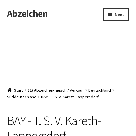
Abzeichen
Zur
Zum
Menü
Navigation
Inhalt
springen
springen
Startseite
Abzeichen
Kontakt
Start
11) Abzeichen-Tausch / Verkauf
Deutschland
Süddeutschland
BAY - T. S. V. Kareth-Lappersdorf
BAY - T. S. V. Kareth-
Lappersdorf