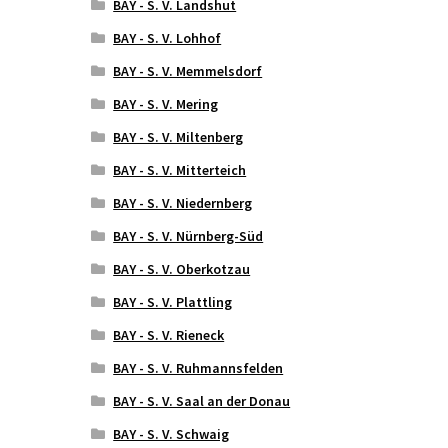
BAY - S. V. Landshut
BAY - S. V. Lohhof
BAY - S. V. Memmelsdorf
BAY - S. V. Mering
BAY - S. V. Miltenberg
BAY - S. V. Mitterteich
BAY - S. V. Niedernberg
BAY - S. V. Nürnberg-Süd
BAY - S. V. Oberkotzau
BAY - S. V. Plattling
BAY - S. V. Rieneck
BAY - S. V. Ruhmannsfelden
BAY - S. V. Saal an der Donau
BAY - S. V. Schwaig