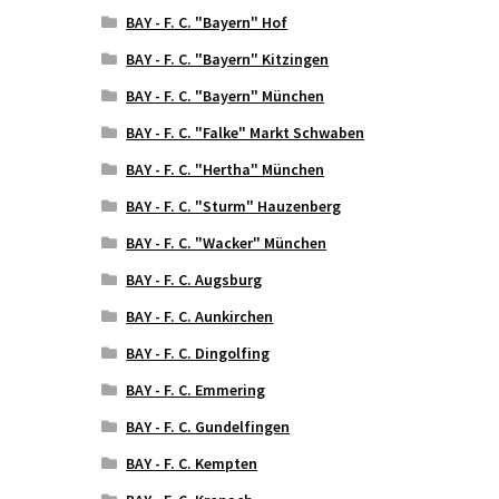
BAY - F. C. "Bayern" Hof
BAY - F. C. "Bayern" Kitzingen
BAY - F. C. "Bayern" München
BAY - F. C. "Falke" Markt Schwaben
BAY - F. C. "Hertha" München
BAY - F. C. "Sturm" Hauzenberg
BAY - F. C. "Wacker" München
BAY - F. C. Augsburg
BAY - F. C. Aunkirchen
BAY - F. C. Dingolfing
BAY - F. C. Emmering
BAY - F. C. Gundelfingen
BAY - F. C. Kempten