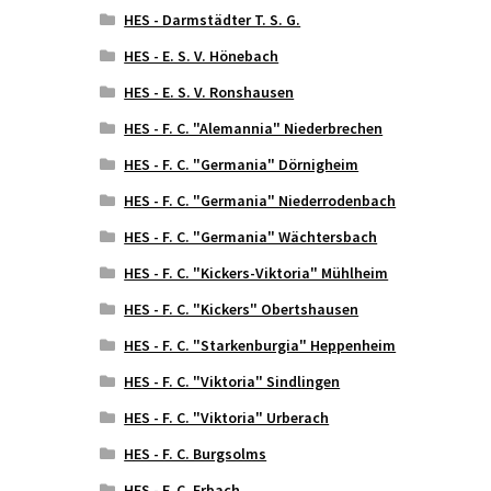
HES - Darmstädter T. S. G.
HES - E. S. V. Hönebach
HES - E. S. V. Ronshausen
HES - F. C. "Alemannia" Niederbrechen
HES - F. C. "Germania" Dörnigheim
HES - F. C. "Germania" Niederrodenbach
HES - F. C. "Germania" Wächtersbach
HES - F. C. "Kickers-Viktoria" Mühlheim
HES - F. C. "Kickers" Obertshausen
HES - F. C. "Starkenburgia" Heppenheim
HES - F. C. "Viktoria" Sindlingen
HES - F. C. "Viktoria" Urberach
HES - F. C. Burgsolms
HES - F. C. Erbach