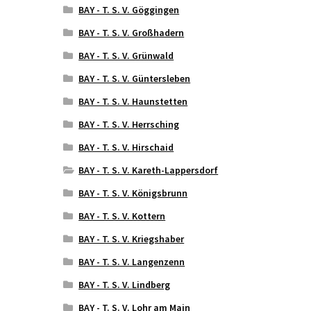
BAY - T. S. V. Göggingen
BAY - T. S. V. Großhadern
BAY - T. S. V. Grünwald
BAY - T. S. V. Güntersleben
BAY - T. S. V. Haunstetten
BAY - T. S. V. Herrsching
BAY - T. S. V. Hirschaid
BAY - T. S. V. Kareth-Lappersdorf
BAY - T. S. V. Königsbrunn
BAY - T. S. V. Kottern
BAY - T. S. V. Kriegshaber
BAY - T. S. V. Langenzenn
BAY - T. S. V. Lindberg
BAY - T. S. V. Lohr am Main