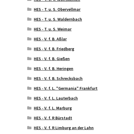
HES - T. u. S. Obervellmar
HES - T. u. S. Waldernbach
HES - T. u. S. Weimar
HES - V. f. B. Aßlar
HES - V. f. B. Friedberg
HES - V. f. B. Gießen
HES - V. f. B. Heringen
HES - V. f. B. Schrecksbach
HES - V. f. L. "Germania" Frankfurt
HES - V. f. L. Lauterbach
HES - V. f. L. Marburg
HES - V. f. R Bürstadt
HES - V. f. R Limburg an der Lahn