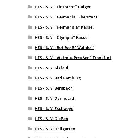
HES - S. V. "Eintracht" Haiger
HES - S. V. "Germania" Eberstadt
HES - S. V. "Hermannia" Kassel
HES - S. V. "Olympia" Kassel
HES - S. V. "Rot-Weiß" Walldorf
HES - S. V. "Viktoria-Preußen" Frankfurt
HES - S. V. Alsfeld
HES - S. V. Bad Homburg
HES - S. V. Bernbach
HES - S. V. Darmstadt
HES - S. V. Eschwege
HES - S. V. Gießen
HES - S. V. Hallgarten