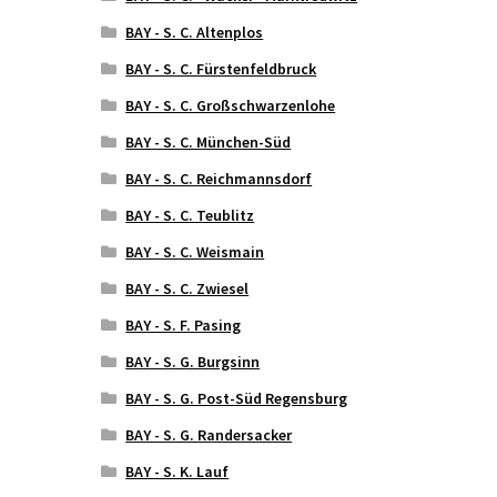
BAY - S. C. Altenplos
BAY - S. C. Fürstenfeldbruck
BAY - S. C. Großschwarzenlohe
BAY - S. C. München-Süd
BAY - S. C. Reichmannsdorf
BAY - S. C. Teublitz
BAY - S. C. Weismain
BAY - S. C. Zwiesel
BAY - S. F. Pasing
BAY - S. G. Burgsinn
BAY - S. G. Post-Süd Regensburg
BAY - S. G. Randersacker
BAY - S. K. Lauf