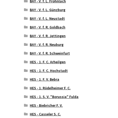
BAY - V. f. L. Frohnlach
BAY - V. f. L. Günzburg
BAY - V. f. L. Neustadt
BAY - V. f. R. Goldbach
BAY - V. f. R. Jettingen
BAY - V. f. R. Neuburg
BAY - V. f. R. Schweinfurt
HES - 1. F. C. Arheilgen
HES - 1. F. C. Hochstadt
HES - 1. F. V. Bebra
HES - 1. Rödelheimer F. C.
HES - 1. S. V. "Borussia" Fulda
HES - Biebricher F. V.
HES - Casseler S. C.