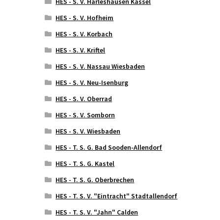
HES - S. V. Harleshausen Kassel
HES - S. V. Hofheim
HES - S. V. Korbach
HES - S. V. Kriftel
HES - S. V. Nassau Wiesbaden
HES - S. V. Neu-Isenburg
HES - S. V. Oberrad
HES - S. V. Somborn
HES - S. V. Wiesbaden
HES - T. S. G. Bad Sooden-Allendorf
HES - T. S. G. Kastel
HES - T. S. G. Oberbrechen
HES - T. S. V. "Eintracht" Stadtallendorf
HES - T. S. V. "Jahn" Calden