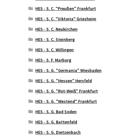
HES - S. C. "Preußen" Frankfurt
HES - S. C. "Viktoria" Griesheim
HES - S. C. Neukirchen
HES - S. C. Steinberg
HES - S. C. Willingen
HES - S. F. Marburg
HES - S. G. "Germania" Wiesbaden
HES - S. G. "Hessen" Hersfeld
HES - S. G. "Rot-Weiß" Frankfurt
HES - S. G. "Westend" Frankfurt
HES - S. G. Bad Soden
HES - S. G. Battenfeld
HES - S. G. Dietzenbach