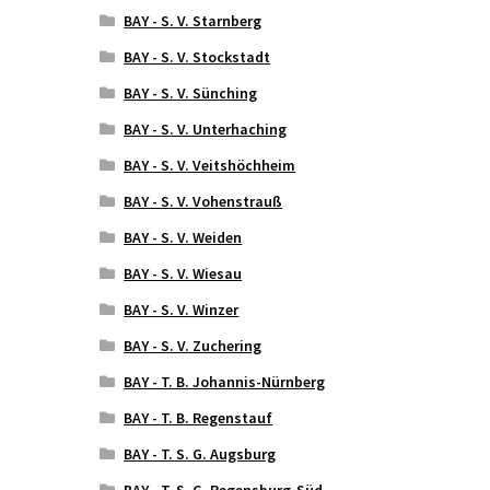
BAY - S. V. Starnberg
BAY - S. V. Stockstadt
BAY - S. V. Sünching
BAY - S. V. Unterhaching
BAY - S. V. Veitshöchheim
BAY - S. V. Vohenstrauß
BAY - S. V. Weiden
BAY - S. V. Wiesau
BAY - S. V. Winzer
BAY - S. V. Zuchering
BAY - T. B. Johannis-Nürnberg
BAY - T. B. Regenstauf
BAY - T. S. G. Augsburg
BAY - T. S. G. Regensburg-Süd