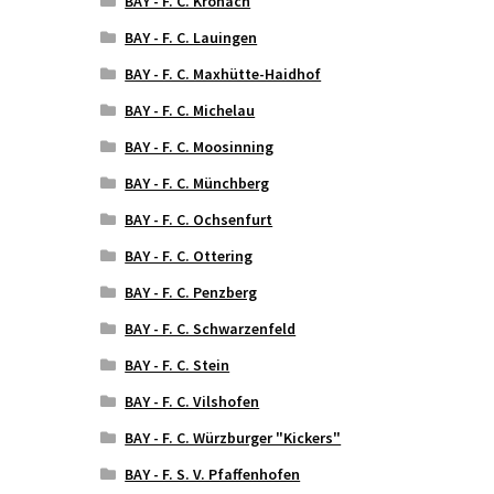
BAY - F. C. Kronach
BAY - F. C. Lauingen
BAY - F. C. Maxhütte-Haidhof
BAY - F. C. Michelau
BAY - F. C. Moosinning
BAY - F. C. Münchberg
BAY - F. C. Ochsenfurt
BAY - F. C. Ottering
BAY - F. C. Penzberg
BAY - F. C. Schwarzenfeld
BAY - F. C. Stein
BAY - F. C. Vilshofen
BAY - F. C. Würzburger "Kickers"
BAY - F. S. V. Pfaffenhofen