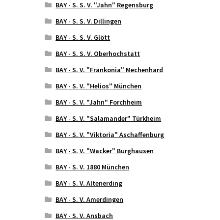
BAY - S. S. V. "Jahn" Regensburg
BAY - S. S. V. Dillingen
BAY - S. S. V. Glött
BAY - S. S. V. Oberhochstatt
BAY - S. V. "Frankonia" Mechenhard
BAY - S. V. "Helios" München
BAY - S. V. "Jahn" Forchheim
BAY - S. V. "Salamander" Türkheim
BAY - S. V. "Viktoria" Aschaffenburg
BAY - S. V. "Wacker" Burghausen
BAY - S. V. 1880 München
BAY - S. V. Altenerding
BAY - S. V. Amerdingen
BAY - S. V. Ansbach